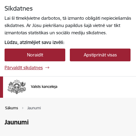
Pāriet uz lapas saturu
Sīkdatnes
Spied
lai meklētu
Enter
Lai šī tīmekļvietne darbotos, tā izmanto obligāti nepieciešamās
sīkdatnes. Ar Jūsu piekrišanu papildus šajā vietnē var tikt
izmantotas statistikas un sociālo mediju sīkdatnes.
Lūdzu, atzīmējiet savu izvēli:
Noraidīt
Apstiprināt visas
Pārvaldīt sīkdatnes
Sākums
Jaunumi
Jaunumi