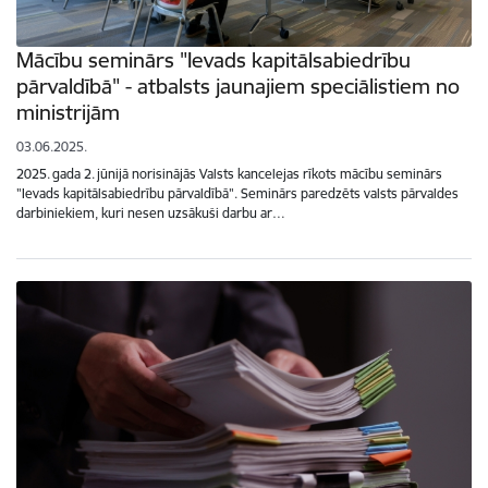
Mācību seminārs "Ievads kapitālsabiedrību
pārvaldībā" - atbalsts jaunajiem speciālistiem no
ministrijām
03.06.2025.
2025. gada 2. jūnijā norisinājās Valsts kancelejas rīkots mācību seminārs
"Ievads kapitālsabiedrību pārvaldībā". Seminārs paredzēts valsts pārvaldes
darbiniekiem, kuri nesen uzsākuši darbu ar…