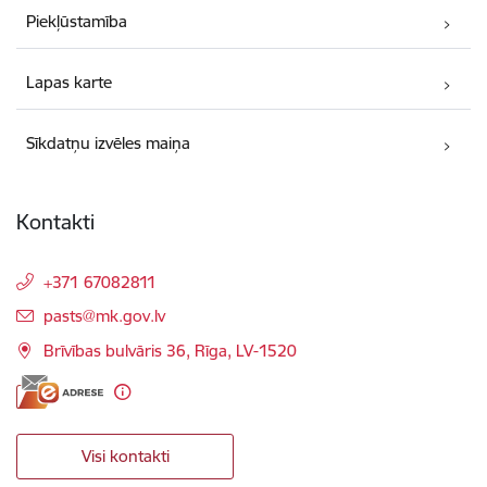
Piekļūstamība
Lapas karte
Sīkdatņu izvēles maiņa
Kontakti
+371 67082811
E-pasts:
pasts@mk.gov.lv
Brīvības bulvāris 36, Rīga, LV-1520
Visi kontakti