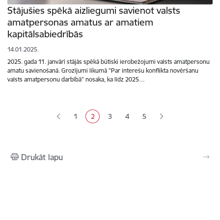
Stājušies spēkā aizliegumi savienot valsts
amatpersonas amatus ar amatiem
kapitālsabiedrībās
14.01.2025.
2025. gada 11. janvārī stājās spēkā būtiski ierobežojumi valsts amatpersonu
amatu savienošanā. Grozījumi likumā "Par interešu konflikta novēršanu
valsts amatpersonu darbībā" nosaka, ka līdz 2025…
Lapošana
1
2
3
4
5
Lapa
Pašreizējā lapa
Lapa
Lapa
Lapa
Drukāt lapu