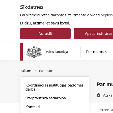
Pāriet uz lapas saturu
Sīkdatnes
Lai šī tīmekļvietne darbotos, tā izmanto obligāti nepiec
Lūdzu, atzīmējiet savu izvēli:
Noraidīt
Apstiprināt visas
Par mums
Sākums
Par mums
Par m
Koordinācijas institūcijas padomes
darbs
Atska
Starptautiskā sadarbība
Kontakti
Publicēts: 