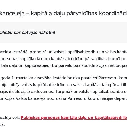
 kanceleja – kapitāla daļu pārvaldības koordināci
bildību par Latvijas nākotni!
celeja izstrādā, organizē un valsts kapitālsabiedrību un valsts kapit
 personas kapitāla daļu un kapitālsabiedrību pārvaldības likumā un
pitāla daļu un kapitālsabiedrību pārvaldības koordinācijas institūci
gada 1. marta kā atsevišķa iestāde beidza pastāvēt Pārresoru koord
niju, pildīja valsts kapitālsabiedrību un valsts kapitāla daļu pārvaldī
cijas institūcijas) uzdevumus. Turpmāk ar valsts kapitālsabiedrību u
 funkcijas Valsts kancelejā nodrošina Pārresoru koordinācijas depa
nceleja veic
Publiskas personas kapitāla daļu un kapitālsabiedrī
us: