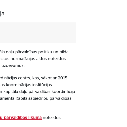
ja
āla daļu pārvaldības politiku un pilda
 citos normatīvajos aktos noteiktos
jas uzdevumus.
inācijas centrs, kas, sākot ar 2015.
bas koordinācijas institūcijas
n kapitāla daļu pārvaldības koordināciju
rtamenta Kapitālsabiedrību pārvaldības
bu pārvaldības likumā
noteiktos