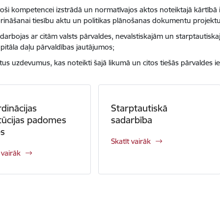
stoši kompetencei izstrādā un normatīvajos aktos noteiktajā kārtībā
prināšanai tiesību aktu un politikas plānošanas dokumentu projektu
darbojas ar citām valsts pārvaldes, nevalstiskajām un starptautiska
pitāla daļu pārvaldības jautājumos;
citus uzdevumus, kas noteikti šajā likumā un citos tiešās pārvaldes 
dinācijas
Starptautiskā
itūcijas padomes
sadarbība
bs
Skatīt vairāk
 vairāk