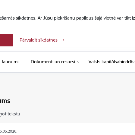
iešamās sīkdatnes. Ar Jūsu piekrišanu papildus šajā vietnē var tikt i
Pārvaldīt sīkdatnes
Jaunumi
Dokumenti un resursi
Valsts kapitālsabiedrīb
ums
ņot tekstu
06.05.2026.