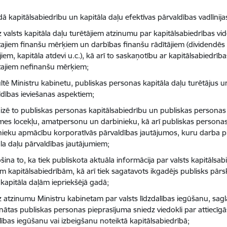
dā kapitālsabiedrību un kapitāla daļu efektīvas pārvaldības vadlīnija
 valsts kapitāla daļu turētājiem atzinumu par kapitālsabiedrības vid
zītajiem finanšu mērķiem un darbības finanšu rādītājiem (dividendē
jiem, kapitāla atdevi u.c.), kā arī to saskaņotību ar kapitālsabiedrīb
zītajiem nefinanšu mērķiem;
ltē Ministru kabinetu, publiskas personas kapitāla daļu turētājus u
ldības ieviešanas aspektiem;
izē to publiskas personas kapitālsabiedrību un publiskas personas 
es locekļu, amatpersonu un darbinieku, kā arī publiskas personas
nieku apmācību korporatīvās pārvaldības jautājumos, kuru darba pi
āla daļu pārvaldības jautājumiem;
ina to, ka tiek publiskota aktuāla informācija par valsts kapitālsab
m kapitālsabiedrībām, kā arī tiek sagatavots ikgadējs publisks pārs
 kapitāla daļām iepriekšējā gadā;
z atzinumu Ministru kabinetam par valsts līdzdalības iegūšanu, sagl
inātas publiskas personas pieprasījuma sniedz viedokli par attiecīg
lības iegūšanu vai izbeigšanu noteiktā kapitālsabiedrībā;