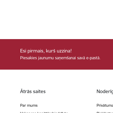
Esi pirmais, kurš uzzina!
Piesakies jaunumu saņemšanai savā e-pastā.
Kājene
Ātrās saites
Noderīg
Par mums
Privātuma