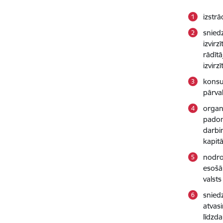
izstrā
sniedz
izvir
rādītā
izvir
konsu
pārva
organ
padom
darbi
kapit
nodroš
esošā
valsts
snied
atvas
līdzda