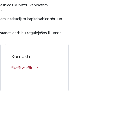
 iesniedz Ministru kabinetam
s;
jām institūcijām kapitālsabiedrību un
iestādes darbību regulējošos likumos.
Kontakti
Skatīt vairāk