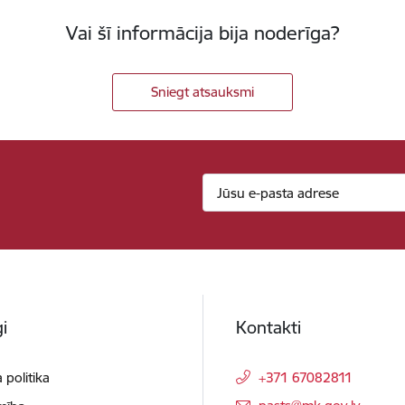
Vai šī informācija bija noderīga?
Sniegt atsauksmi
i
Kontakti
 politika
+371 67082811
E-pasts: