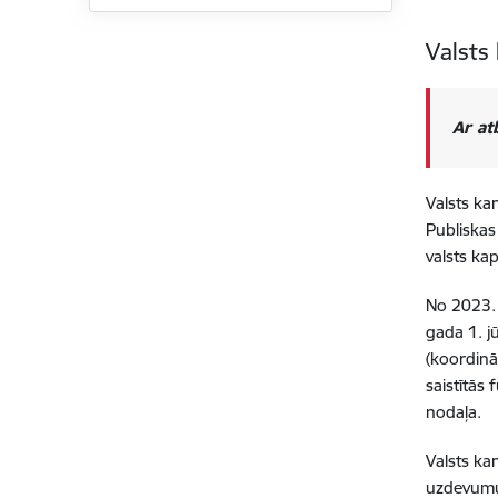
Valsts
Ar at
Valsts kan
Publiskas
valsts ka
No 2023. 
gada 1. jū
(koordinā
saistītās
nodaļa.
Valsts ka
uzdevum