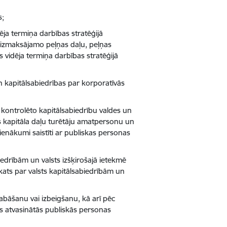
s;
ēja termiņa darbības stratēģijā
s izmaksājamo peļņas daļu, peļņas
as vidēja termiņa darbības stratēģijā
n kapitālsabiedrības par korporatīvās
kontrolēto kapitālsabiedrību valdes un
 kapitāla daļu turētāju amatpersonu un
enākumi saistīti ar publiskas personas
iedrībām un valsts izšķirošajā ietekmē
kats par valsts kapitālsabiedrībām un
abāšanu vai izbeigšanu, kā arī pēc
ās atvasinātās publiskās personas