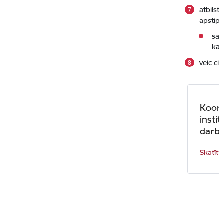
atbil
apsti
sa
ka
veic 
Koor
inst
dar
Skatīt