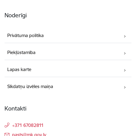
Noderīgi
Privātuma politika
Piekļūstamība
Lapas karte
Sīkdatņu izvēles maiņa
Kontakti
+371 67082811
E-pasts:
pasts@mk.gov.lv