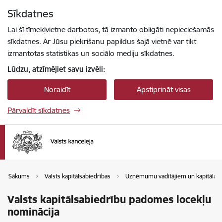
Pāriet uz lapas saturu
Sīkdatnes
Spied
lai meklētu
Enter
Lai šī tīmekļvietne darbotos, tā izmanto obligāti nepieciešamās
sīkdatnes. Ar Jūsu piekrišanu papildus šajā vietnē var tikt
izmantotas statistikas un sociālo mediju sīkdatnes.
Lūdzu, atzīmējiet savu izvēli:
Noraidīt
Apstiprināt visas
Pārvaldīt sīkdatnes
Sākums
Valsts kapitālsabiedrības
Uzņēmumu vadītājiem un kapitāla d
Valsts kapitālsabiedrību padomes locekļu
nominācija