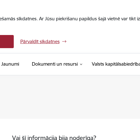
iešamās sīkdatnes. Ar Jūsu piekrišanu papildus šajā vietnē var tikt i
Pārvaldīt sīkdatnes
Jaunumi
Dokumenti un resursi
Valsts kapitālsabiedrīb
Vai šī informācija bija noderīga?