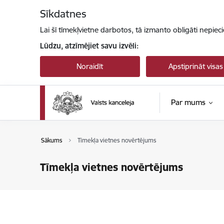
Pāriet uz lapas saturu
Sīkdatnes
Lai šī tīmekļvietne darbotos, tā izmanto obligāti nepiec
Lūdzu, atzīmējiet savu izvēli:
Noraidīt
Apstiprināt visas
Par mums
Sākums
Tīmekļa vietnes novērtējums
Tīmekļa vietnes novērtējums