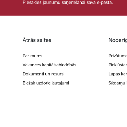
Piesakies jaunumu saņemšanai savā e-pastā.
Kājene
Ātrās saites
Noderīg
Par mums
Privātuma
Vakances kapitālsabiedrībās
Piekļūsta
Dokumenti un resursi
Lapas kar
Biežāk uzdotie jautājumi
Sīkdatņu 