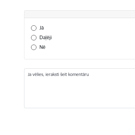
Vai šī informācija bija noderīga?
Jā
Daļēji
Nē
Ja vēlies, ieraksti šeit komentāru