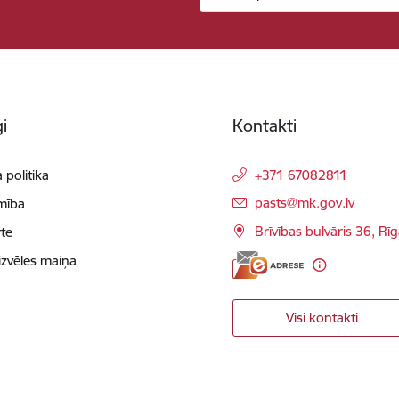
i
Kontakti
 politika
+371 67082811
E-pasts:
pasts@mk.gov.lv
mība
Brīvības bulvāris 36, Rī
te
izvēles maiņa
Visi kontakti