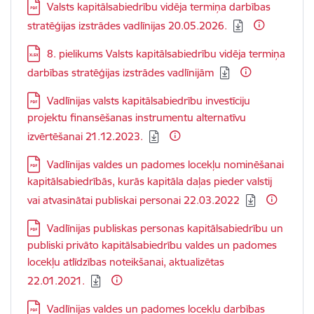
Lejupielādēt:
Valsts kapitālsabiedrību vidēja termiņa darbības
stratēģijas izstrādes vadlīnijas 20.05.2026.
Lejupielādēt:
8. pielikums Valsts kapitālsabiedrību vidēja termiņa
darbības stratēģijas izstrādes vadlīnijām
Lejupielādēt:
Vadlīnijas valsts kapitālsabiedrību investīciju
projektu finansēšanas instrumentu alternatīvu
izvērtēšanai 21.12.2023.
Lejupielādēt:
Vadlīnijas valdes un padomes locekļu nominēšanai
kapitālsabiedrībās, kurās kapitāla daļas pieder valstij
vai atvasinātai publiskai personai 22.03.2022
Lejupielādēt:
Vadlīnijas publiskas personas kapitālsabiedrību un
publiski privāto kapitālsabiedrību valdes un padomes
locekļu atlīdzības noteikšanai, aktualizētas
22.01.2021.
Lejupielādēt:
Vadlīnijas valdes un padomes locekļu darbības