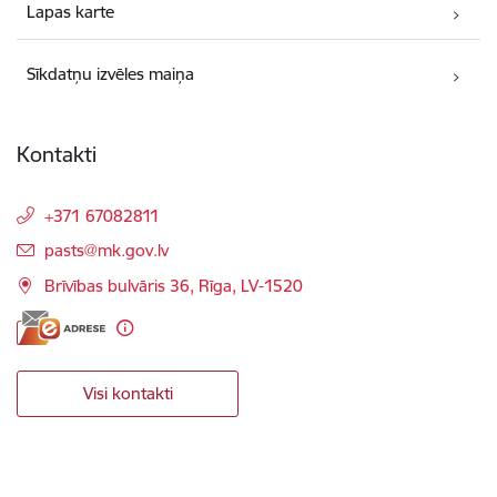
Lapas karte
Sīkdatņu izvēles maiņa
Kontakti
+371 67082811
E-pasts:
pasts@mk.gov.lv
Brīvības bulvāris 36, Rīga, LV-1520
Visi kontakti