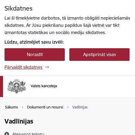
Pāriet uz lapas saturu
Sīkdatnes
Spied
lai meklētu
Enter
Lai šī tīmekļvietne darbotos, tā izmanto obligāti nepieciešamās
sīkdatnes. Ar Jūsu piekrišanu papildus šajā vietnē var tikt
izmantotas statistikas un sociālo mediju sīkdatnes.
Lūdzu, atzīmējiet savu izvēli:
Noraidīt
Apstiprināt visas
Pārvaldīt sīkdatnes
Sākums
Dokumenti un resursi
Vadlīnijas
Vadlīnijas
Atskaņot tekstu