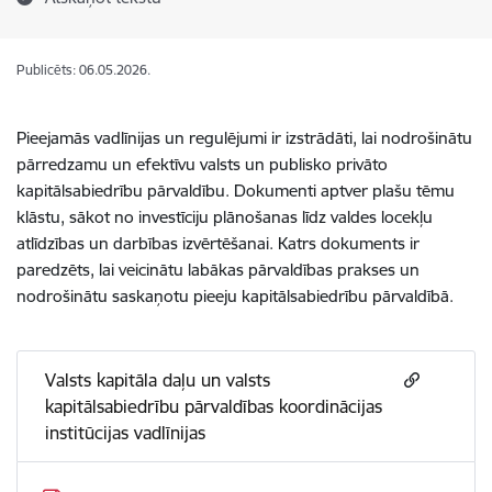
Publicēts: 06.05.2026.
Pieejamās vadlīnijas un regulējumi ir izstrādāti, lai nodrošinātu
pārredzamu un efektīvu valsts un publisko privāto
kapitālsabiedrību pārvaldību. Dokumenti aptver plašu tēmu
klāstu, sākot no investīciju plānošanas līdz valdes locekļu
atlīdzības un darbības izvērtēšanai. Katrs dokuments ir
paredzēts, lai veicinātu labākas pārvaldības prakses un
nodrošinātu saskaņotu pieeju kapitālsabiedrību pārvaldībā.
Valsts kapitāla daļu un valsts
kapitālsabiedrību pārvaldības koordinācijas
institūcijas vadlīnijas