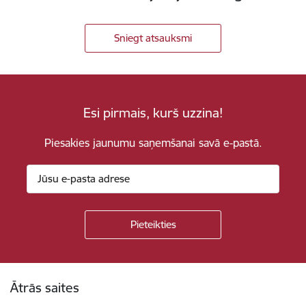
Sniegt atsauksmi
Esi pirmais, kurš uzzina!
Piesakies jaunumu saņemšanai savā e-pastā.
Kājene
Ātrās saites