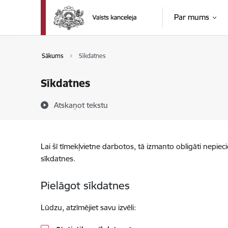
Pāriet uz lapas saturu
Par mums
Sākums
Sīkdatnes
Sīkdatnes
Atskaņot tekstu
Lai šī tīmekļvietne darbotos, tā izmanto obligāti nepiec
sīkdatnes.
Pielāgot sīkdatnes
Lūdzu, atzīmējiet savu izvēli: