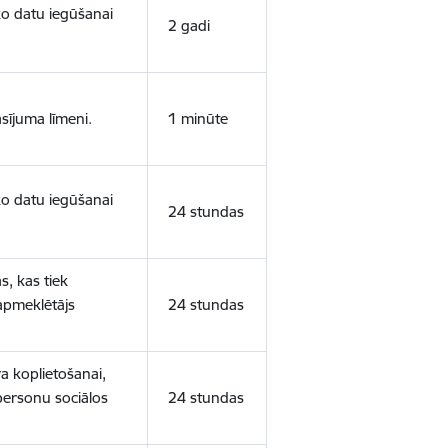
sko datu iegūšanai
2 gadi
sījuma līmeni.
1 minūte
sko datu iegūšanai
24 stundas
s, kas tiek
 apmeklētājs
24 stundas
a koplietošanai,
personu sociālos
24 stundas