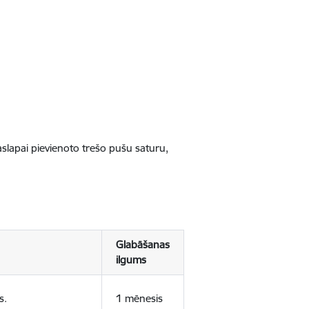
jaslapai pievienoto trešo pušu saturu,
Glabāšanas
ilgums
s.
1 mēnesis