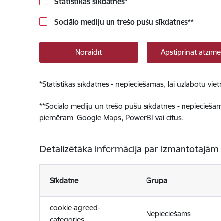
Statistikas sīkdatnes
*
Sociālo mediju un trešo pušu sīkdatnes
**
Noraidīt
Apstiprināt atzīmē
*
Statistikas sīkdatnes - nepieciešamas, lai uzlabotu v
**
Sociālo mediju un trešo pušu sīkdatnes - nepieciešamas
piemēram, Google Maps, PowerBI vai citus.
Detalizētāka informācija par izmantotajām
Sīkdatne
Grupa
cookie-agreed-
Nepieciešams
categories