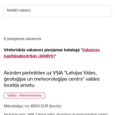
Meklēt vakanci
6
pieejamas vakances
Vēsturiskās vakances pieejamas katalogā "
Vakances
kapitālsabiedrībās (ARHĪVS)
"
Aicinām pieteikties uz VSIA “Latvijas Vides,
ģeoloģijas un meteoroloģijas centrs” valdes
locekļa amatu
Vadība / Administrēšana
Mēnešalga:
no 4800 EUR (bruto)
Atrašanās vieta:
VSIA “Latvijas Vides, ģeoloģijas un meteoroloģijas centrs”