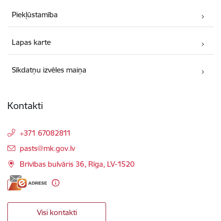
Piekļūstamība
Lapas karte
Sīkdatņu izvēles maiņa
Kontakti
+371 67082811
E-pasts:
pasts@mk.gov.lv
Brīvības bulvāris 36, Rīga, LV-1520
Visi kontakti