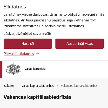
Pāriet uz lapas saturu
Sīkdatnes
Spied
lai meklētu
Enter
Lai šī tīmekļvietne darbotos, tā izmanto obligāti nepieciešamās
sīkdatnes. Ar Jūsu piekrišanu papildus šajā vietnē var tikt
izmantotas statistikas un sociālo mediju sīkdatnes.
Lūdzu, atzīmējiet savu izvēli:
Noraidīt
Apstiprināt visas
Pārvaldīt sīkdatnes
Sākums
Valsts kapitālsabiedrības
Vakances kapitālsabiedrībās
Vakances kapitālsabiedrībās