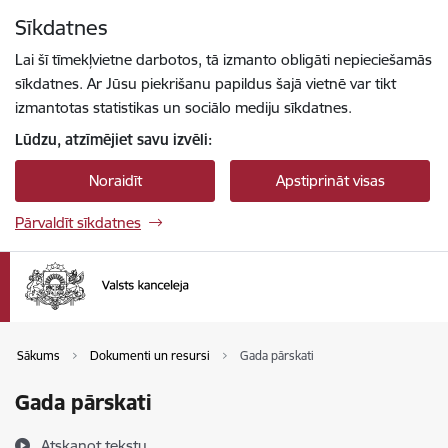
Pāriet uz lapas saturu
Sīkdatnes
Spied
lai meklētu
Enter
Lai šī tīmekļvietne darbotos, tā izmanto obligāti nepieciešamās
sīkdatnes. Ar Jūsu piekrišanu papildus šajā vietnē var tikt
izmantotas statistikas un sociālo mediju sīkdatnes.
Lūdzu, atzīmējiet savu izvēli:
Noraidīt
Apstiprināt visas
Pārvaldīt sīkdatnes
Sākums
Dokumenti un resursi
Gada pārskati
Gada pārskati
Atskaņot tekstu