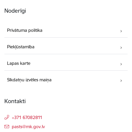
Noderīgi
Privātuma politika
Piekļūstamība
Lapas karte
Sīkdatņu izvēles maiņa
Kontakti
+371 67082811
E-pasts:
pasts@mk.gov.lv