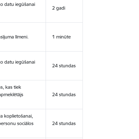
sko datu iegūšanai
2 gadi
sījuma līmeni.
1 minūte
sko datu iegūšanai
24 stundas
s, kas tiek
 apmeklētājs
24 stundas
a koplietošanai,
personu sociālos
24 stundas