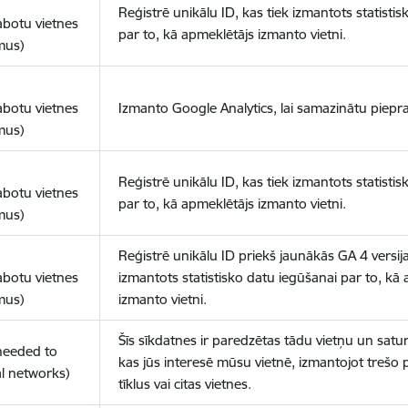
Reģistrē unikālu ID, kas tiek izmantots statisti
abotu vietnes
par to, kā apmeklētājs izmanto vietni.
mus)
abotu vietnes
Izmanto Google Analytics, lai samazinātu piepra
mus)
Reģistrē unikālu ID, kas tiek izmantots statisti
abotu vietnes
par to, kā apmeklētājs izmanto vietni.
mus)
Reģistrē unikālu ID priekš jaunākās GA 4 versija
abotu vietnes
izmantots statistisko datu iegūšanai par to, kā
mus)
izmanto vietni.
Šīs sīkdatnes ir paredzētas tādu vietņu un satur
(needed to
kas jūs interesē mūsu vietnē, izmantojot trešo 
l networks)
tīklus vai citas vietnes.