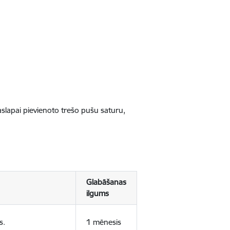
jaslapai pievienoto trešo pušu saturu,
Glabāšanas
ilgums
s.
1 mēnesis