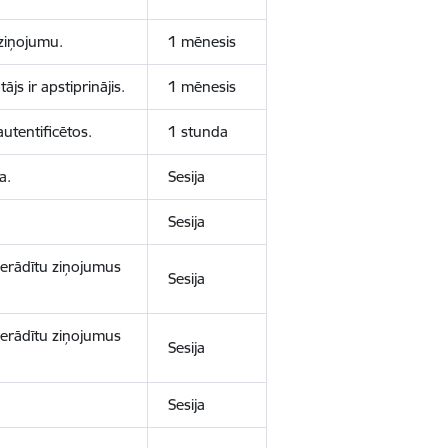
aziņojumu.
1 mēnesis
js ir apstiprinājis.
1 mēnesis
autentificētos.
1 stunda
a.
Sesija
Sesija
 nerādītu ziņojumus
Sesija
 nerādītu ziņojumus
Sesija
Sesija