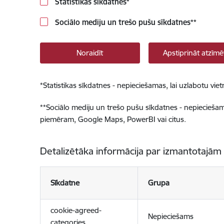
Statistikas sīkdatnes
*
Sociālo mediju un trešo pušu sīkdatnes
**
Noraidīt
Apstiprināt atzīmē
*
Statistikas sīkdatnes - nepieciešamas, lai uzlabotu v
**
Sociālo mediju un trešo pušu sīkdatnes - nepieciešamas
piemēram, Google Maps, PowerBI vai citus.
Detalizētāka informācija par izmantotajām
Sīkdatne
Grupa
cookie-agreed-
Nepieciešams
categories