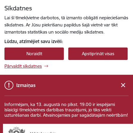
Pāriet uz lapas saturu
Sīkdatnes
Spied
lai meklētu
Enter
Lai šī tīmekļvietne darbotos, tā izmanto obligāti nepieciešamās
sīkdatnes. Ar Jūsu piekrišanu papildus šajā vietnē var tikt
izmantotas statistikas un sociālo mediju sīkdatnes.
Lūdzu, atzīmējiet savu izvēli:
Noraidīt
Apstiprināt visas
Pārvaldīt sīkdatnes
Izmaiņas
Informējam, ka 13. augustā no plkst. 19.00 ir iespējami
īslaicīgi tīmekļvietnes darbības traucējumi, jo tiks veikti
uzturēšanas darbi. Atvainojamies par sagādātajām neērtībām!