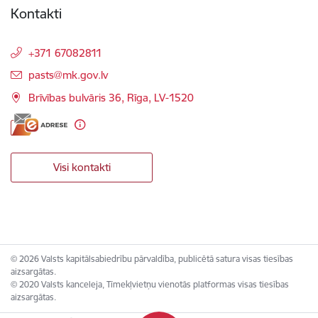
Kontakti
+371 67082811
E-pasts:
pasts@mk.gov.lv
Brīvības bulvāris 36, Rīga, LV-1520
Visi kontakti
© 2026 Valsts kapitālsabiedrību pārvaldība, publicētā satura visas tiesības
aizsargātas.
© 2020 Valsts kanceleja, Tīmekļvietņu vienotās platformas visas tiesības
aizsargātas.