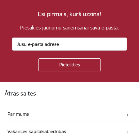
Esi pirmais, kurš uzzina!
Piesakies jaunumu saņemšanai savā e-pastā.
Kājene
Ātrās saites
Par mums
Vakances kapitālsabiedrībās