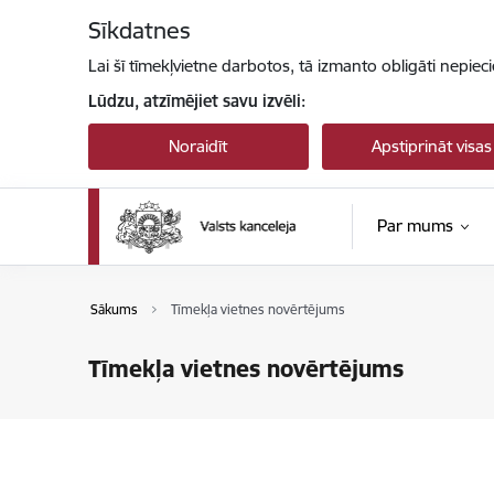
Pāriet uz lapas saturu
Sīkdatnes
Lai šī tīmekļvietne darbotos, tā izmanto obligāti nepiec
Lūdzu, atzīmējiet savu izvēli:
Noraidīt
Apstiprināt visas
Par mums
Sākums
Tīmekļa vietnes novērtējums
Tīmekļa vietnes novērtējums