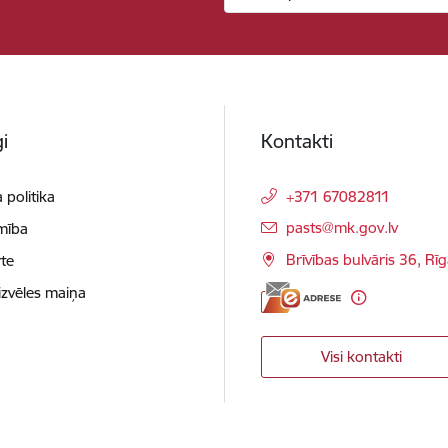
i
Kontakti
 politika
+371 67082811
E-pasts:
pasts@mk.gov.lv
mība
Brīvības bulvāris 36, Rī
te
izvēles maiņa
Visi kontakti