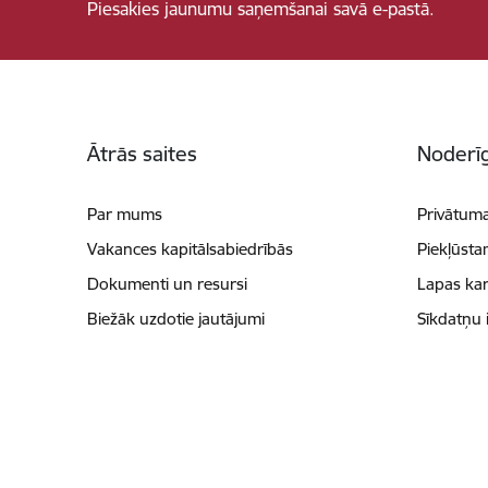
Piesakies jaunumu saņemšanai savā e-pastā.
Kājene
Ātrās saites
Noderīg
Par mums
Privātuma
Vakances kapitālsabiedrībās
Piekļūsta
Dokumenti un resursi
Lapas kar
Biežāk uzdotie jautājumi
Sīkdatņu 