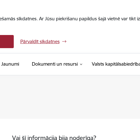
iešamās sīkdatnes. Ar Jūsu piekrišanu papildus šajā vietnē var tikt i
Pārvaldīt sīkdatnes
Jaunumi
Dokumenti un resursi
Valsts kapitālsabiedrīb
Vai šī informācija bija noderīga?