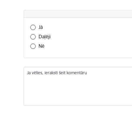
Vai šī informācija bija noderīga?
Jā
Daļēji
Nē
Ja vēlies, ieraksti šeit komentāru