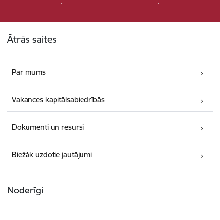
Kājene
Ātrās saites
Par mums
Vakances kapitālsabiedrībās
Dokumenti un resursi
Biežāk uzdotie jautājumi
Noderīgi