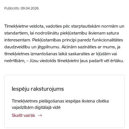
Publicēts: 09.04.2026.
Tīmekļvietne veidota, vadoties pēc starptautiskām normām un
standartiem, lai nodrošinātu piekļūstamību ikvienam satura
interesentam. Piekļūstamības principi paredz funkcionalitātes
daudzveidību un jēgpilnumu. Aicinām sazināties ar mums, ja
tīmekļvietnes izmantošanas laikā saskaraties ar kļūdām vai
neērtībām, – Jūsu viedoklis tīmekļvietni ļaus padarīt vēl ērtāku.
Iespēju raksturojums
Tīmekļvietnes pielāgošanas iespējas ikviena cilvēka
vajadzībām digitālajā vidē
Skatīt vairāk