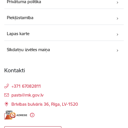
Privātuma politika
Piekļūstamība
Lapas karte
Sīkdatņu izvēles maiņa
Kontakti
+371 67082811
E-pasts:
pasts@mk.gov.lv
Brīvības bulvāris 36, Rīga, LV-1520