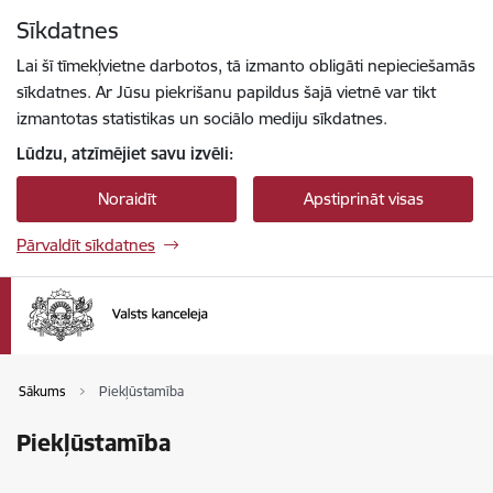
Pāriet uz lapas saturu
Sīkdatnes
Spied
lai meklētu
Enter
Lai šī tīmekļvietne darbotos, tā izmanto obligāti nepieciešamās
sīkdatnes. Ar Jūsu piekrišanu papildus šajā vietnē var tikt
izmantotas statistikas un sociālo mediju sīkdatnes.
Lūdzu, atzīmējiet savu izvēli:
Noraidīt
Apstiprināt visas
Pārvaldīt sīkdatnes
Sākums
Piekļūstamība
Piekļūstamība