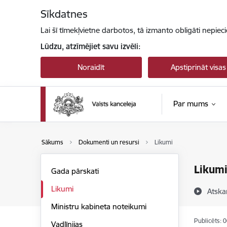
Pāriet uz lapas saturu
Sīkdatnes
Lai šī tīmekļvietne darbotos, tā izmanto obligāti nepiec
Lūdzu, atzīmējiet savu izvēli:
Noraidīt
Apstiprināt visas
Par mums
Sākums
Dokumenti un resursi
Likumi
Likum
Gada pārskati
Likumi
Atska
Ministru kabineta noteikumi
Publicēts: 
Vadlīnijas