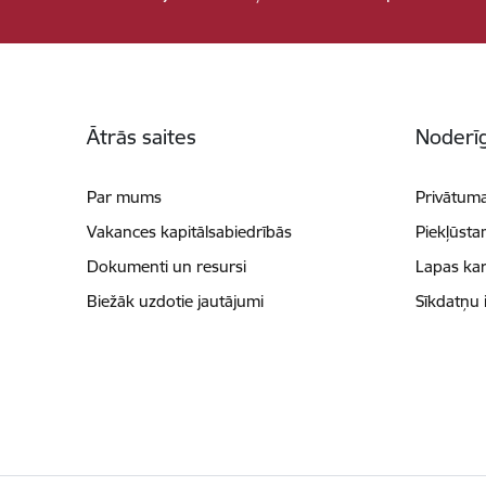
Kājene
Ātrās saites
Noderīg
Par mums
Privātuma
Vakances kapitālsabiedrībās
Piekļūsta
Dokumenti un resursi
Lapas kar
Biežāk uzdotie jautājumi
Sīkdatņu 