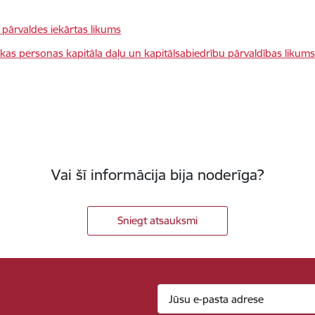
 pārvaldes iekārtas likums
skas personas kapitāla daļu un kapitālsabiedrību pārvaldības likum
Vai šī informācija bija noderīga?
Sniegt atsauksmi