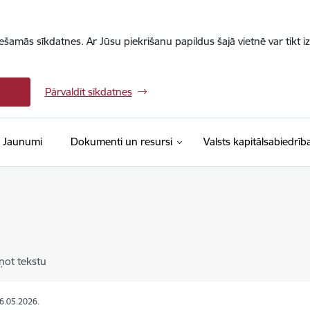
iešamās sīkdatnes. Ar Jūsu piekrišanu papildus šajā vietnē var tikt i
Pārvaldīt sīkdatnes
Jaunumi
Dokumenti un resursi
Valsts kapitālsabiedrīb
i
ņot tekstu
06.05.2026.