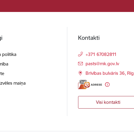
i
Kontakti
 politika
+371 67082811
E-pasts:
pasts@mk.gov.lv
mība
Brīvības bulvāris 36, Rī
te
izvēles maiņa
Visi kontakti