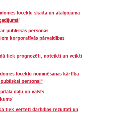
adomes locekļu skaita un atalgojuma
 gadījumā
"
ar publiskas personas
jiem korporatīvās pārvaldības
dā tiek prognozēti, noteikti un veikti
adomes locekļu nominēšanas kārtība
i publiskai personai”
pitāla daļu un valsts
likums
”
dā tiek vērtēti darbības rezultāti un