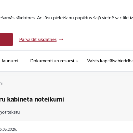
iešamās sīkdatnes. Ar Jūsu piekrišanu papildus šajā vietnē var tikt i
Pārvaldīt sīkdatnes
Jaunumi
Dokumenti un resursi
Valsts kapitālsabiedrīb
mi
ru kabineta noteikumi
ņot tekstu
06.05.2026.