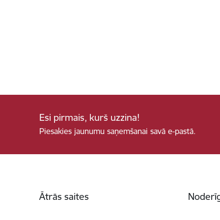
Esi pirmais, kurš uzzina!
Piesakies jaunumu saņemšanai savā e-pastā.
Kājene
Ātrās saites
Noderīg