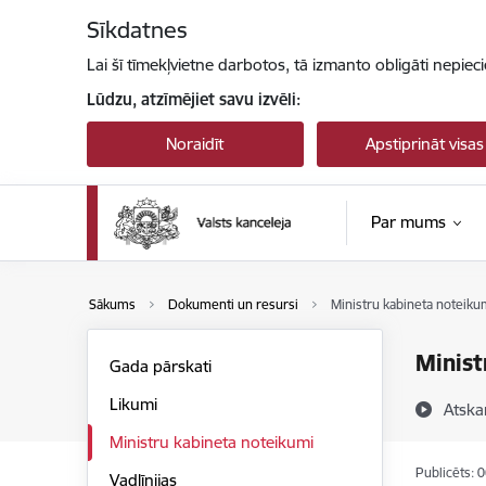
Pāriet uz lapas saturu
Sīkdatnes
Lai šī tīmekļvietne darbotos, tā izmanto obligāti nepiec
Lūdzu, atzīmējiet savu izvēli:
Noraidīt
Apstiprināt visas
Par mums
Sākums
Dokumenti un resursi
Ministru kabineta noteiku
Minist
Gada pārskati
Likumi
Atska
Ministru kabineta noteikumi
Publicēts: 
Vadlīnijas