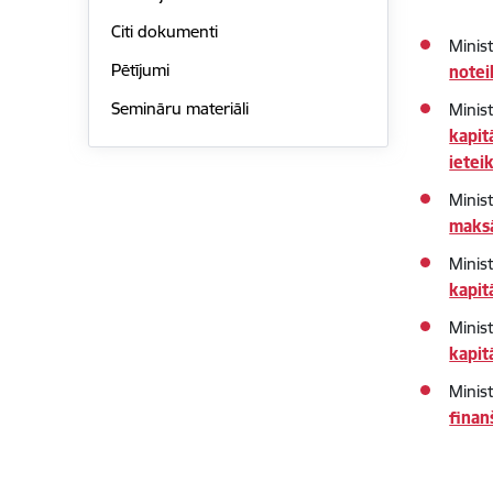
Citi dokumenti
Minis
Pētījumi
notei
Semināru materiāli
Minis
kapit
iete
Minis
maksā
Minis
kapit
Minis
kapit
Minis
finan