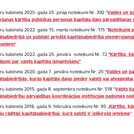
tru kabineta 2025. gada 25. jūnija noteikumi Nr. 392 "
Valdes un p
kšanas kārtība publiskas personas kapitāla daļu pārvaldīšanas
tru kabineta 2022. gada 15. marta noteikumi Nr. 175 "
Noteikumi p
ālsabiedrībā un publiski privātā kapitālsabiedrībā piemērojama
ikumiem
"
tru kabineta 2022. gada 25. janvāra noteikumi Nr. 72
“Kārtība, kā
jumi par valsts kapitāla izmantošanu”
tru kabineta 2020. gada 7. janvāra noteikumi Nr. 20
“Valdes un p
ālsabiedrībās, kurās kapitāla daļas pieder valstij vai atvasināta
tru kabineta 2015. gada 8. septembra noteikumi Nr. 518 “
Valsts ka
ālsabiedrību pārvaldības koordinācijas institūcijas padomes no
tru kabineta 2016. gada 9. februāra noteikumi Nr. 95 „
Kārtība, kā
šu rādītāji kapitālsabiedrībai, kurā valstij ir izšķirošā ietekme
”