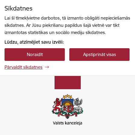
Pāriet uz lapas saturu
Sīkdatnes
Spied
lai meklētu
Enter
Lai šī tīmekļvietne darbotos, tā izmanto obligāti nepieciešamās
sīkdatnes. Ar Jūsu piekrišanu papildus šajā vietnē var tikt
izmantotas statistikas un sociālo mediju sīkdatnes.
Lūdzu, atzīmējiet savu izvēli:
Noraidīt
Apstiprināt visas
Pārvaldīt sīkdatnes
Valsts kapitālsabiedrību pārvaldība