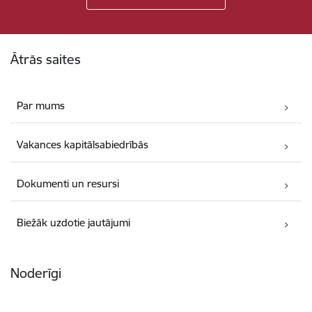
Kājene
Ātrās saites
Par mums
Vakances kapitālsabiedrībās
Dokumenti un resursi
Biežāk uzdotie jautājumi
Noderīgi