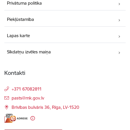
Privātuma politika
Piekļūstamība
Lapas karte
Sīkdatņu izvēles maiņa
Kontakti
+371 67082811
E-pasts:
pasts@mk.gov.lv
Brīvības bulvāris 36, Rīga, LV-1520