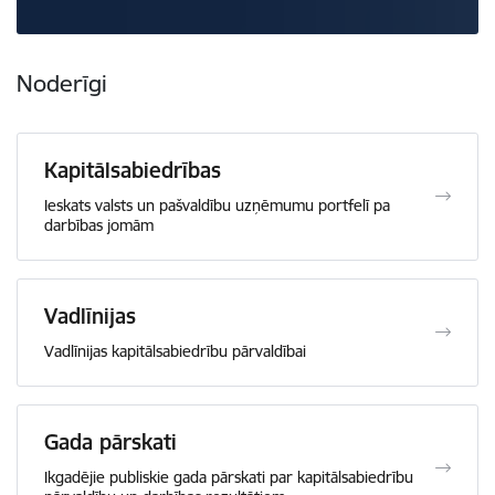
Noderīgi
Kapitālsabiedrības
Ieskats valsts un pašvaldību uzņēmumu portfelī pa
darbības jomām
Vadlīnijas
Vadlīnijas kapitālsabiedrību pārvaldībai
Gada pārskati
Ikgadējie publiskie gada pārskati par kapitālsabiedrību