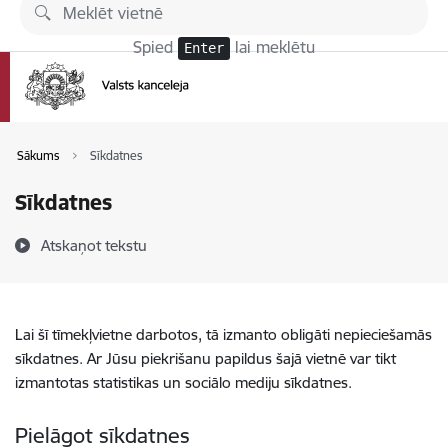
Pāriet uz lapas saturu
Spied
lai meklētu
Enter
Sākums
Sīkdatnes
Sīkdatnes
Atskaņot tekstu
Lai šī tīmekļvietne darbotos, tā izmanto obligāti nepieciešamās
sīkdatnes. Ar Jūsu piekrišanu papildus šajā vietnē var tikt
izmantotas statistikas un sociālo mediju sīkdatnes.
Pielāgot sīkdatnes