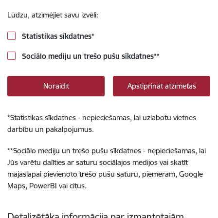
Lūdzu, atzīmējiet savu izvēli:
Statistikas sīkdatnes
*
Sociālo mediju un trešo pušu sīkdatnes
**
Noraidīt
Apstiprināt atzīmētās
*
Statistikas sīkdatnes - nepieciešamas, lai uzlabotu vietnes
darbību un pakalpojumus.
**
Sociālo mediju un trešo pušu sīkdatnes - nepieciešamas, lai
Jūs varētu dalīties ar saturu sociālajos medijos vai skatīt
mājaslapai pievienoto trešo pušu saturu, piemēram, Google
Maps, PowerBI vai citus.
Detalizētāka informācija par izmantotajām