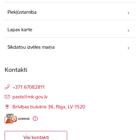
Piekļūstamība
Lapas karte
Sīkdatņu izvēles maiņa
Kontakti
+371 67082811
E-pasts:
pasts@mk.gov.lv
Brīvības bulvāris 36, Rīga, LV-1520
Visi kontakti