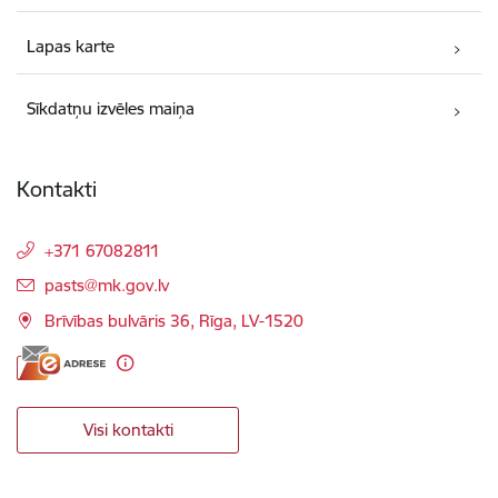
Lapas karte
Sīkdatņu izvēles maiņa
Kontakti
+371 67082811
E-pasts:
pasts@mk.gov.lv
Brīvības bulvāris 36, Rīga, LV-1520
Visi kontakti