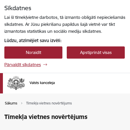
Pāriet uz lapas saturu
Sīkdatnes
Spied
lai meklētu
Enter
Lai šī tīmekļvietne darbotos, tā izmanto obligāti nepieciešamās
sīkdatnes. Ar Jūsu piekrišanu papildus šajā vietnē var tikt
izmantotas statistikas un sociālo mediju sīkdatnes.
Lūdzu, atzīmējiet savu izvēli:
Noraidīt
Apstiprināt visas
Pārvaldīt sīkdatnes
Sākums
Tīmekļa vietnes novērtējums
Tīmekļa vietnes novērtējums