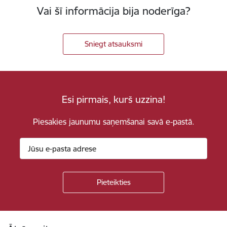
Vai šī informācija bija noderīga?
Sniegt atsauksmi
Esi pirmais, kurš uzzina!
Piesakies jaunumu saņemšanai savā e-pastā.
Kājene