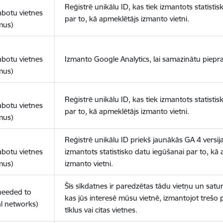
Reģistrē unikālu ID, kas tiek izmantots statisti
abotu vietnes
par to, kā apmeklētājs izmanto vietni.
mus)
abotu vietnes
Izmanto Google Analytics, lai samazinātu piepra
mus)
Reģistrē unikālu ID, kas tiek izmantots statisti
abotu vietnes
par to, kā apmeklētājs izmanto vietni.
mus)
Reģistrē unikālu ID priekš jaunākās GA 4 versija
abotu vietnes
izmantots statistisko datu iegūšanai par to, kā
mus)
izmanto vietni.
Šīs sīkdatnes ir paredzētas tādu vietņu un satur
(needed to
kas jūs interesē mūsu vietnē, izmantojot trešo 
l networks)
tīklus vai citas vietnes.