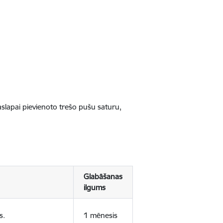
jaslapai pievienoto trešo pušu saturu,
Glabāšanas
ilgums
s.
1 mēnesis