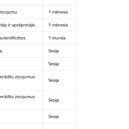
aziņojumu.
1 mēnesis
js ir apstiprinājis.
1 mēnesis
autentificētos.
1 stunda
a.
Sesija
Sesija
 nerādītu ziņojumus
Sesija
 nerādītu ziņojumus
Sesija
Sesija