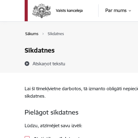
Pāriet uz lapas saturu
Par mums
Sākums
Sīkdatnes
Sīkdatnes
Atskaņot tekstu
Lai šī tīmekļvietne darbotos, tā izmanto obligāti nepiec
sīkdatnes.
Pielāgot sīkdatnes
Lūdzu, atzīmējiet savu izvēli: