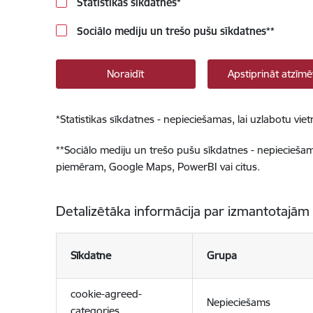
Statistikas sīkdatnes
*
Sociālo mediju un trešo pušu sīkdatnes
**
Noraidīt
Apstiprināt atzīmē
*
Statistikas sīkdatnes - nepieciešamas, lai uzlabotu v
**
Sociālo mediju un trešo pušu sīkdatnes - nepieciešamas
piemēram, Google Maps, PowerBI vai citus.
Detalizētāka informācija par izmantotajām
Sīkdatne
Grupa
cookie-agreed-
Nepieciešams
categories