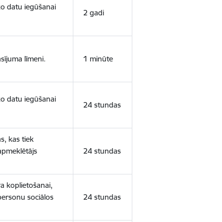
sko datu iegūšanai
2 gadi
sījuma līmeni.
1 minūte
sko datu iegūšanai
24 stundas
s, kas tiek
 apmeklētājs
24 stundas
a koplietošanai,
personu sociālos
24 stundas