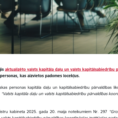
jis
aktualizēto valsts kapitāla daļu un valsts kapitālsabiedrību p
 personas, kas aizvietos padomes locekļus.
skas personas kapitāla daļu un kapitālsabiedrību pārvaldības l
8
“Valsts kapitāla daļu un valsts kapitālsabiedrību pārvaldības koor
nistru kabineta 2025. gada 20. maija noteikumiem Nr. 297
“Gro
valsts kapitālsabiedrību pārvaldības koordinācijas institūcijas pad