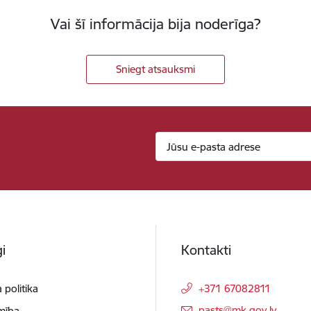
Vai šī informācija bija noderīga?
Sniegt atsauksmi
i
Kontakti
 politika
+371 67082811
E-pasts:
pasts@mk.gov.lv
mība