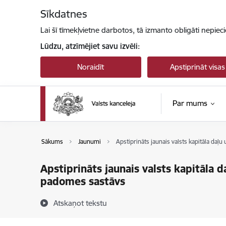
Pāriet uz lapas saturu
Sīkdatnes
Lai šī tīmekļvietne darbotos, tā izmanto obligāti nepiec
Lūdzu, atzīmējiet savu izvēli:
Noraidīt
Apstiprināt visas
Par mums
Sākums
Jaunumi
Apstiprināts jaunais valsts kapitāla daļu
Apstiprināts jaunais valsts kapitāla d
padomes sastāvs
Atskaņot tekstu