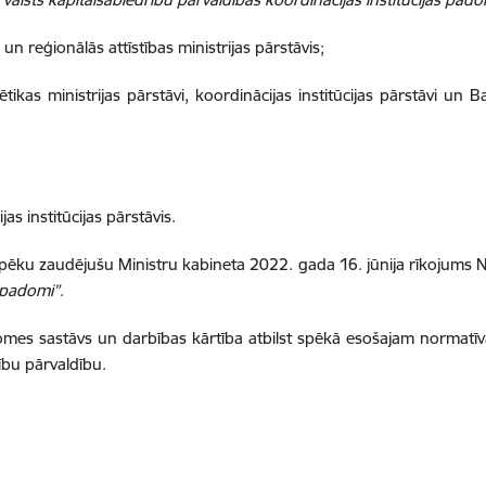
n reģionālās attīstības ministrijas pārstāvis;
as ministrijas pārstāvi, koordinācijas institūcijas pārstāvi un Bal
s institūcijas pārstāvis.
 spēku zaudējušu Ministru kabineta 2022. gada 16. jūnija rīkojums 
s padomi”
.
mes sastāvs un darbības kārtība atbilst spēkā esošajam normatīv
ību pārvaldību.