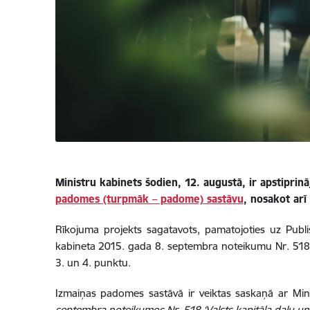
Ministru kabinets šodien, 12. augustā, ir apstiprinā
padomes (turpmāk – padome) sastāvu
, nosakot arī
Rīkojuma projekts sagatavots, pamatojoties uz Publi
kabineta 2015. gada 8. septembra noteikumu Nr. 51
3. un 4. punktu.
Izmaiņas padomes sastāvā ir veiktas saskaņā ar Mi
septembra noteikumos Nr. 518 ‘Valsts kapitāla daļu un 