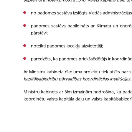
no padomes sastāva izslēgts Viedās administrācijas u
padomes sastāvs papildināts ar Klimata un enerģētik
pārstāvi;
noteikti padomes locekļu aizvietotāji;
paredzēts, ka padomes priekšsēdētājs ir koordinācija
Ar Ministru kabineta rīkojuma projektu tiek atzīts par
kapitālsabiedrību pārvaldības koordinācijas institūcija
Ministru kabinets ar šīm izmaiņām nodrošina, ka pado
koordinētu valsts kapitāla daļu un valsts kapitālsabiedr