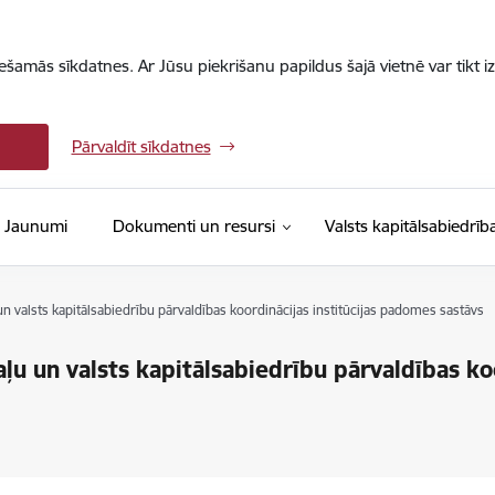
iešamās sīkdatnes. Ar Jūsu piekrišanu papildus šajā vietnē var tikt i
Pārvaldīt sīkdatnes
Jaunumi
Dokumenti un resursi
Valsts kapitālsabiedrīb
 un valsts kapitālsabiedrību pārvaldības koordinācijas institūcijas padomes sastāvs
aļu un valsts kapitālsabiedrību pārvaldības koo