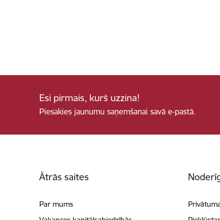
Esi pirmais, kurš uzzina!
Piesakies jaunumu saņemšanai savā e-pastā.
Kājene
Ātrās saites
Noderīg
Par mums
Privātuma
Vakances kapitālsabiedrībās
Piekļūsta