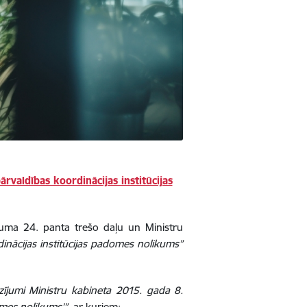
ārvaldības koordinācijas institūcijas
ikuma 24. panta trešo daļu un Ministru
dinācijas institūcijas padomes nolikums”
zījumi Ministru kabineta 2015. gada 8.
omes nolikums’”
, ar kuriem: