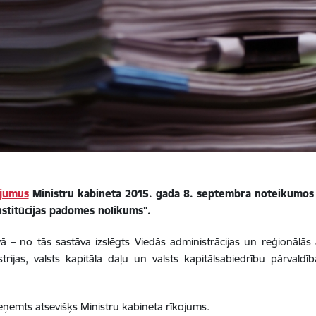
ījumus
Ministru kabineta 2015. gada 8. septembra noteikumos N
institūcijas padomes nolikums".
– no tās sastāva izslēgts Viedās administrācijas un reģionālās att
jas, valsts kapitāla daļu un valsts kapitālsabiedrību pārvaldības
ņemts atsevišķs Ministru kabineta rīkojums.