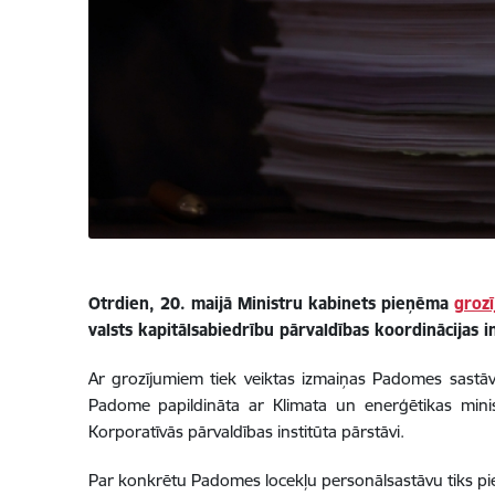
Otrdien, 20. maijā Ministru kabinets pieņēma
groz
valsts kapitālsabiedrību pārvaldības koordinācijas 
Ar grozījumiem tiek veiktas izmaiņas Padomes sastāvā 
Padome papildināta ar Klimata un enerģētikas ministri
Korporatīvās pārvaldības institūta pārstāvi.
Par konkrētu Padomes locekļu personālsastāvu tiks pie