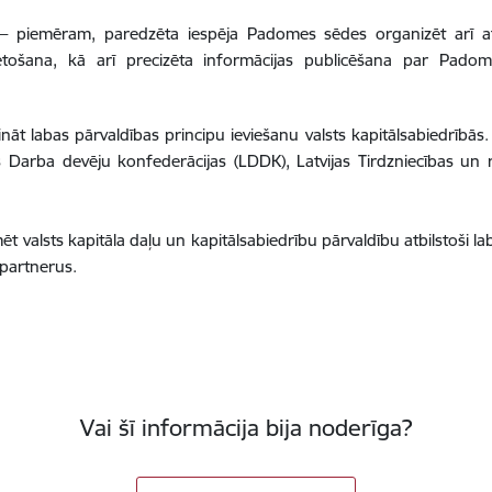
mi – piemēram, paredzēta iespēja Padomes sēdes organizēt arī a
ietošana, kā arī precizēta informācijas publicēšana par Pad
nāt labas pārvaldības principu ieviešanu valsts kapitālsabiedrībās. T
as Darba devēju konfederācijas (LDDK), Latvijas Tirdzniecības un
ēt valsts kapitāla daļu un kapitālsabiedrību pārvaldību atbilstoši l
 partnerus.
Vai šī informācija bija noderīga?