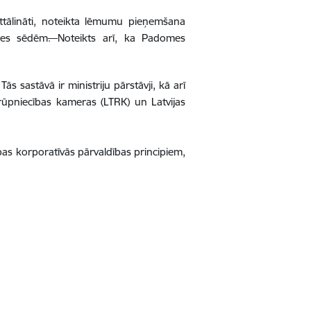
ttālināti, noteikta lēmumu pieņemšana
omes sēdēm
.
Noteikts arī, ka Padomes
ās sastāvā ir ministriju pārstāvji, kā arī
 rūpniecības kameras (LTRK) un Latvijas
abas korporatīvās pārvaldības principiem,