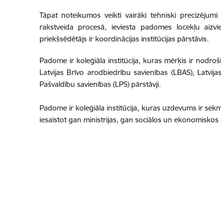
Tāpat noteikumos veikti vairāki tehniski precizēju
rakstveida procesā, ieviesta padomes locekļu aizv
priekšsēdētājs ir koordinācijas institūcijas pārstāvis.
Padome ir koleģiāla institūcija, kuras mērķis ir nodroši
Latvijas Brīvo arodbiedrību savienības (LBAS), Latvij
Pašvaldību savienības (LPS) pārstāvji.
Padome ir koleģiāla institūcija, kuras uzdevums ir sekm
iesaistot gan ministrijas, gan sociālos un ekonomiskos