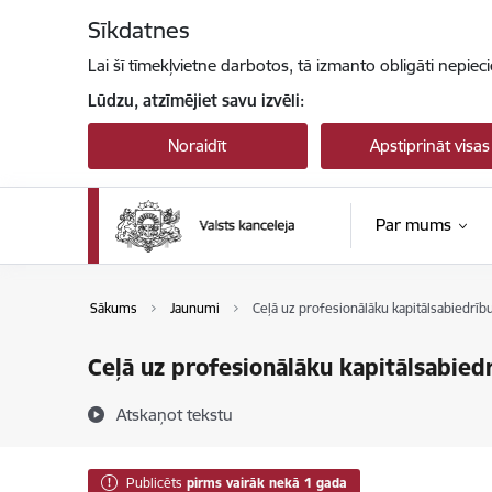
Pāriet uz lapas saturu
Sīkdatnes
Lai šī tīmekļvietne darbotos, tā izmanto obligāti nepiec
Lūdzu, atzīmējiet savu izvēli:
Noraidīt
Apstiprināt visas
Par mums
Sākums
Jaunumi
Ceļā uz profesionālāku kapitālsabiedrī
Ceļā uz profesionālāku kapitālsabie
Atskaņot tekstu
Publicēts
pirms vairāk nekā 1 gada