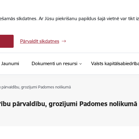
iešamās sīkdatnes. Ar Jūsu piekrišanu papildus šajā vietnē var tikt i
Pārvaldīt sīkdatnes
Jaunumi
Dokumenti un resursi
Valsts kapitālsabiedrīb
bu pārvaldību, grozījumi Padomes nolikumā
drību pārvaldību, grozījumi Padomes nolikumā