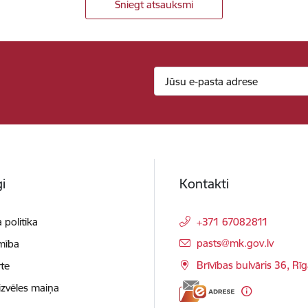
Sniegt atsauksmi
i
Kontakti
 politika
+371 67082811
E-pasts:
pasts@mk.gov.lv
mība
Brīvības bulvāris 36, Rī
te
izvēles maiņa