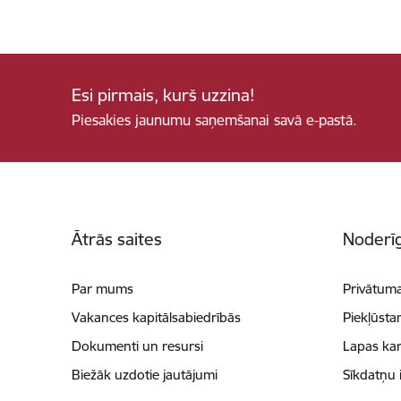
Esi pirmais, kurš uzzina!
Piesakies jaunumu saņemšanai savā e-pastā.
Kājene
Ātrās saites
Noderīg
Par mums
Privātuma
Vakances kapitālsabiedrībās
Piekļūsta
Dokumenti un resursi
Lapas kar
Biežāk uzdotie jautājumi
Sīkdatņu 