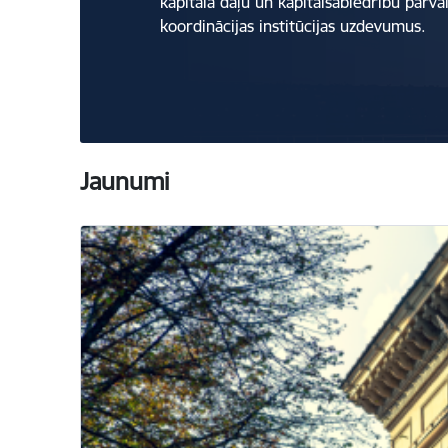
kapitāla daļu un kapitālsabiedrību pārva
koordinācijas institūcijas uzdevumus.
Jaunumi