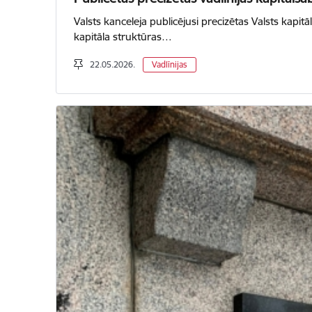
Valsts kanceleja publicējusi precizētas Valsts kapit
kapitāla struktūras…
22.05.2026.
Vadlīnijas