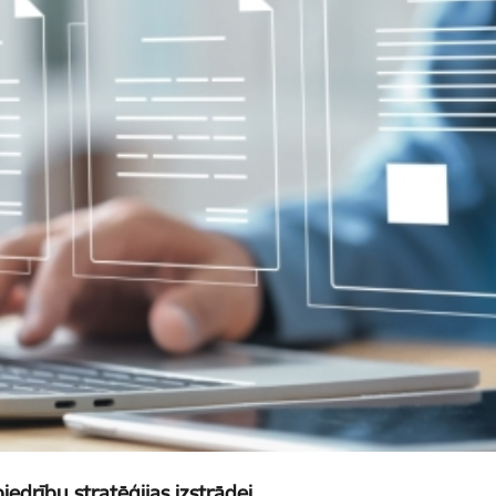
iedrību stratēģijas izstrādei