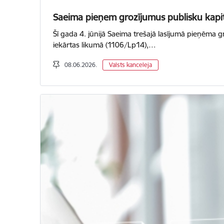
Saeima pieņem grozījumus publisku kapitā
Šī gada 4. jūnijā Saeima trešajā lasījumā pieņēma 
iekārtas likumā (1106/Lp14),…
08.06.2026.
Valsts kanceleja