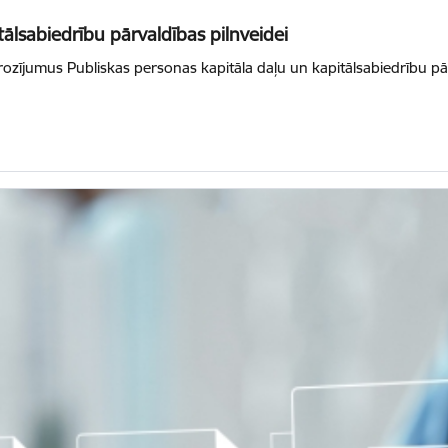
lsabiedrību pārvaldības pilnveidei
grozījumus Publiskas personas kapitāla daļu un kapitālsabiedrību p