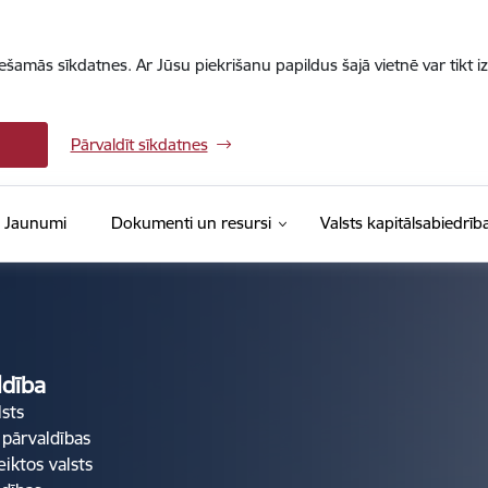
iešamās sīkdatnes. Ar Jūsu piekrišanu papildus šajā vietnē var tikt i
Pārvaldīt sīkdatnes
Jaunumi
Dokumenti un resursi
Valsts kapitālsabiedrīb
ldība
lsts
 pārvaldības
eiktos valsts