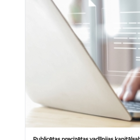
Publicētas precizētas vadlīnijas kapitālsab