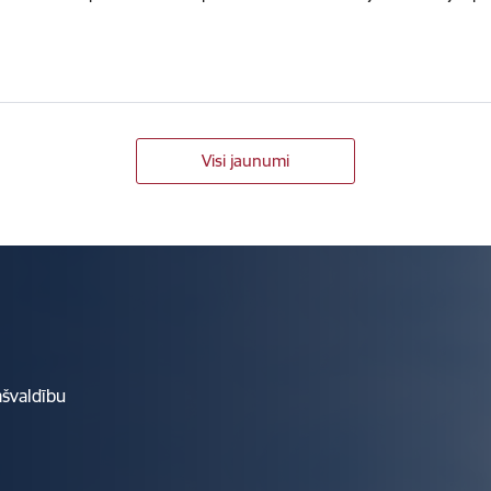
Visi jaunumi
ašvaldību