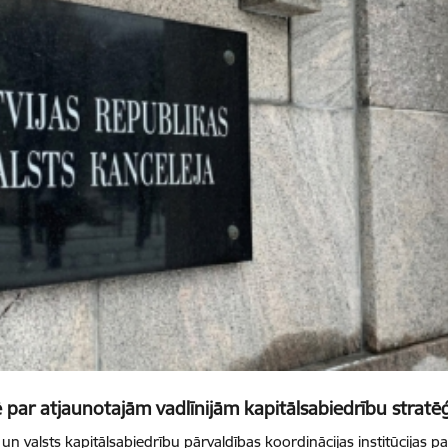
 par atjaunotajām vadlīnijām kapitālsabiedrību stratēģi
 un valsts kapitālsabiedrību pārvaldības koordinācijas institūcijas 