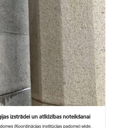
jas izstrādei un atlīdzības noteikšanai
padomes (Koordinācijas institūcijas padome) sēde.