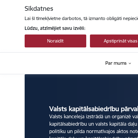
Pāriet uz lapas saturu
Sīkdatnes
Lai šī tīmekļvietne darbotos, tā izmanto obligāti nepiec
Lūdzu, atzīmējiet savu izvēli:
Noraidīt
Apstiprināt visas
Par mums
Valsts kapitālsabiedrību pārvaldība
Valsts kapitālsabiedrību pārva
Valsts kanceleja izstrādā un organizē va
kapitālsabiedrību un valsts kapitāla daļu
politiku un pilda normatīvajos aktos not