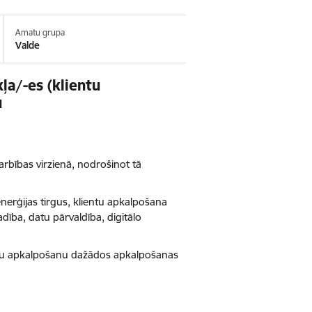
Amatu grupa
Valde
ļa/-es (klientu
u
darbības virzienā, nodrošinot tā
nerģijas tirgus, klientu apkalpošana
dība, datu pārvaldība, digitālo
entu apkalpošanu dažādos apkalpošanas