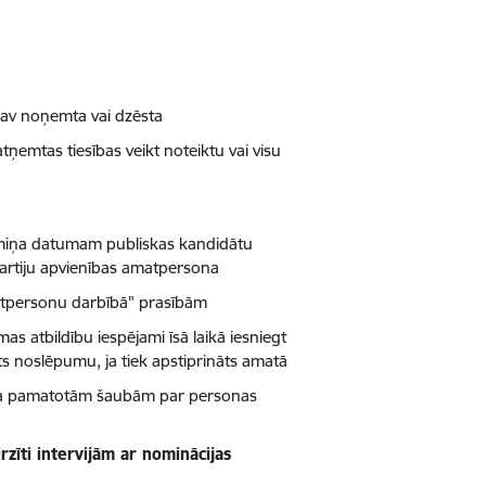
 nav noņemta vai dzēsta
ņemtas tiesības veikt noteiktu vai visu
ermiņa datumam publiskas kandidātu
o partiju apvienības amatpersona
matpersonu darbībā" prasībām
as atbildību iespējami īsā laikā iesniegt
s noslēpumu, ja tiek apstiprināts amatā
esla pamatotām šaubām par personas
rzīti intervijām ar nominācijas
u