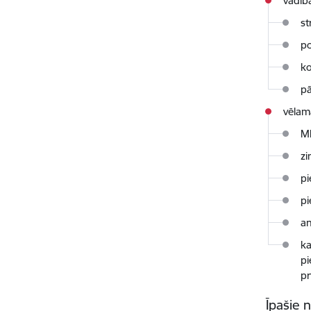
vadīb
st
po
k
p
vēlam
M
zi
pi
pi
an
ka
pi
pr
Īpašie 