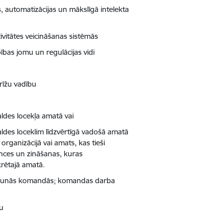
as, automatizācijas un mākslīgā intelekta
ivitātes veicināšanas sistēmās
ības jomu un regulācijas vidi
rīžu vadību
ldes locekļa amatā vai
ldes loceklim līdzvērtīgā vadošā amatā
rganizācijā vai amats, kas tieši
ences un zināšanas, kuras
krētajā amatā.
 jaunās komandās; komandas darba
gu