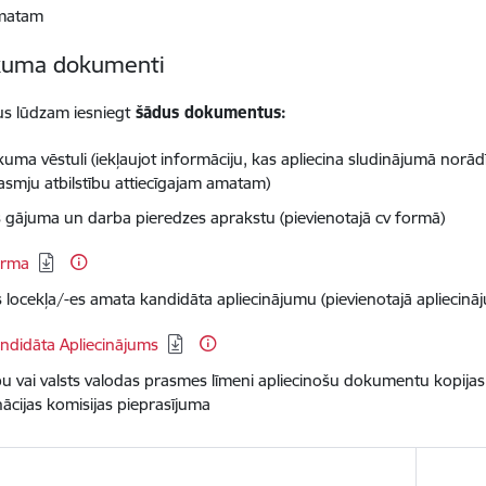
amatam
ikuma dokumenti
s lūdzam iesniegt
šādus dokumentus:
kuma vēstuli (iekļaujot informāciju, kas apliecina sludinājumā norādī
asmju atbilstību attiecīgajam amatam)
s gājuma un darba pieredzes aprakstu (pievienotajā cv formā)
ēt:
orma
s locekļa/-es amata kandidāta apliecinājumu (pievienotajā apliecin
ēt:
ndidāta Apliecinājums
tību vai valsts valodas prasmes līmeni apliecinošu dokumentu kopija
ācijas komisijas pieprasījuma
s