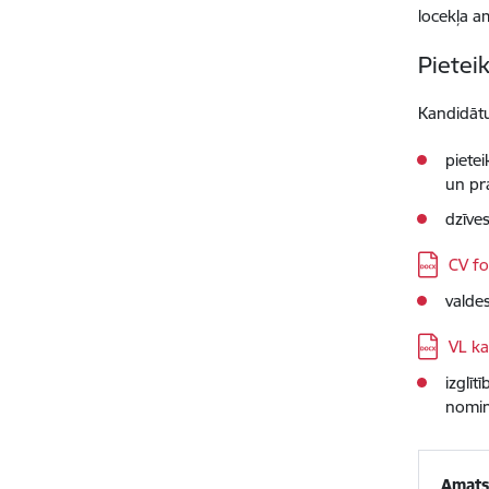
locekļa 
Piete
Kandidātu
pietei
un pr
dzīve
Lejupielād
CV f
valde
Lejupielād
VL ka
izglī
nomin
Amat