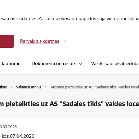
iešamās sīkdatnes. Ar Jūsu piekrišanu papildus šajā vietnē var tikt i
Pārvaldīt sīkdatnes
Jaunumi
Dokumenti un resursi
Valsts kapitālsabiedrīb
ībās
Vakanču arhīvs
Aicinām pieteikties uz AS "Sadales tīkls" valdes loce
m pieteikties uz AS "Sadales tīkls" valdes loc
20.03.2026.
s līdz 07.04.2026.