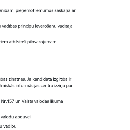
vienībām, pieņemot lēmumus saskaņā ar
u vadības principu ievērošanu vadītajā
riem atbilstoši pilnvarojumam
as zinātnēs. Ja kandidāta izglītība ir
ēmiskās informācijas centra izziņa par
m Nr.157 un Valsts valodas likuma
 valodu apguvei
mu vadību