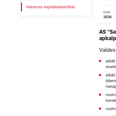
Vakances kapitālsabiedrībās
Gads
2026
AS "Sa
apkalp
Valdes
atbild
strat
atbil
(klie
risinā
nodro
kanāl
nodro