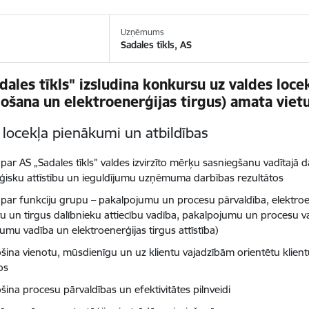
Uzņēmums
Sadales tīkls, AS
dales tīkls" izsludina konkursu uz valdes locek
ošana un elektroenerģijas tirgus) amata viet
 locekļa pienākumi un atbildības
 par AS „Sadales tīkls” valdes izvirzīto mērķu sasniegšanu vadītajā 
ēģisku attīstību un ieguldījumu uzņēmuma darbības rezultātos
d par funkciju grupu – pakalpojumu un procesu pārvaldība, elektroe
ntu un tirgus dalībnieku attiecību vadība, pakalpojumu un procesu va
jumu vadība un elektroenerģijas tirgus attīstība)
šina vienotu, mūsdienīgu un uz klientu vajadzībām orientētu kli
os
šina procesu pārvaldības un efektivitātes pilnveidi