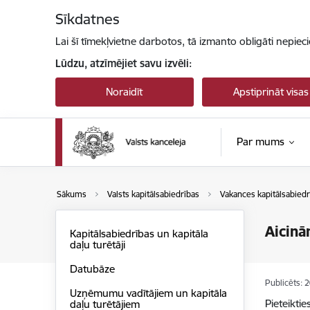
Pāriet uz lapas saturu
Sīkdatnes
Lai šī tīmekļvietne darbotos, tā izmanto obligāti nepiec
Lūdzu, atzīmējiet savu izvēli:
Noraidīt
Apstiprināt visas
Par mums
Sākums
Valsts kapitālsabiedrības
Vakances kapitālsabiedr
Aicinā
Kapitālsabiedrības un kapitāla
daļu turētāji
Datubāze
Publicēts: 
Uzņēmumu vadītājiem un kapitāla
Pieteiktie
daļu turētājiem