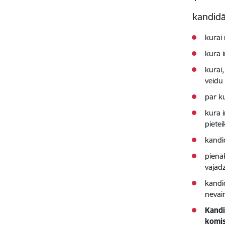
kandidā
kurai 
kura 
kurai
veidu
par k
kura 
pietei
kandi
pienāk
vajad
kandi
nevai
Kandi
komis