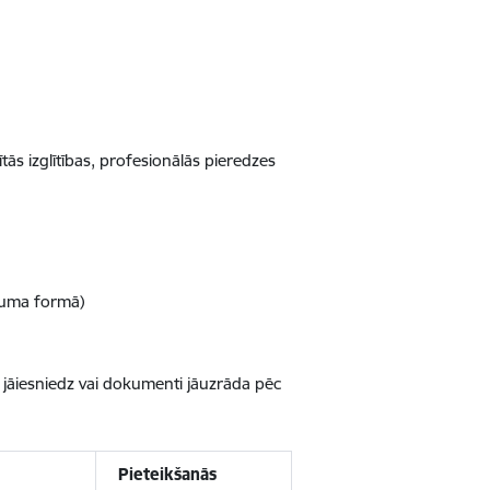
tās izglītības, profesionālās pieredzes
ājuma formā)
s jāiesniedz vai dokumenti jāuzrāda pēc
Pieteikšanās