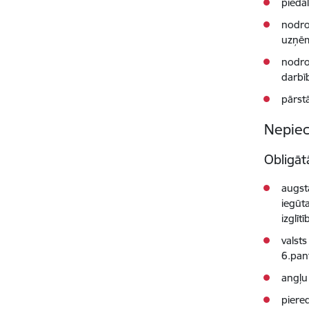
pieda
nodro
uzņēm
nodro
darbī
pārst
Nepiec
Obligāt
augstā
iegūt
izglīt
valst
6.pa
angļu
piere