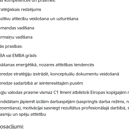
as kompetences un prasmes:
ratēģiskais redzējums
zitīvu attiecību veidošana un uzturēšana
omandas vadīšana
ārmaiņu vadīšana
ās prasības:
BA vai EMBA grāds
nāšanas enerģētikā, nozares attīstības tendencēs
eredze stratēģiju izstrādē, konceptuālu dokumentu veidošanā
eredze sadarbībā ar ieinteresētajām pusēm
gļu valodas prasme vismaz C1 līmenī atbilstoši Eiropas kopīgajā
ndidātam jāpiemīt izcilām darbaspējām (saspringts darba režīms,
eņemšana), motivācijai sasniegt rezultātus profesionālajā darbībā, 
asmju un spēju attīstību
nosacījumi: