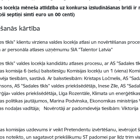
s locekļa mēneša atlīdzība uz konkursa izsludināšanas brīdi ir
oši septiņi simti euro un 00 centi)
kšanās kārtība
es tīkls" klientu virziena valdes locekļa atlasi un novērtēšanas proc
 ar personāla atlases uzņēmumu SIA "Talentor Latvia"
es tīkls" valdes locekļa kandidātu atlases procesu, ar AS "Sadales 
as komisija 6 (sešu) balsstiesīgu Komisijas locekļu un 1 (viena) Komi
ja tiesībām, sastāvā. Ar balsstiesībām: Kristaps Ločmelis, AS "Sad
sons, AS "Sadales tīkls" valdes priekšsēdētājs, Inese Zīle, AS "Sadal
ģija» valdes priekšsēdētāja, Līga Rozentāle, Klimata un enerģētikas 
as politikas jautājumos, Marina Podvinska, Ekonomikas ministrijas V
as nodaļas vadītāja; Novērotāji ar padomdevēja tiesībām: Viktorija
as komisijas uzdevums ir veikt Pretendentu izvērtēšanu, ievērojot 
s noteikto, un sagatavot priekšlikumu ST padomei par līdz trim vi