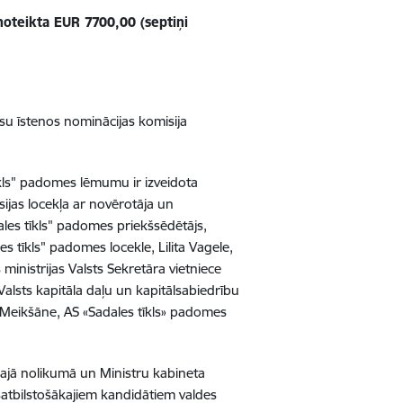
 noteikta EUR 7700,00 (septiņi
esu īstenos nominācijas komisija
tīkls" padomes lēmumu ir izveidota
sijas locekļa ar novērotāja un
ales tīkls" padomes priekšsēdētājs,
es tīkls" padomes locekle, Lilita Vagele,
ministrijas Valsts Sekretāra vietniece
alsts kapitāla daļu un kapitālsabiedrību
 Meikšāne, AS «Sadales tīkls» padomes
šajā nolikumā un Ministru kabineta
satbilstošākajiem kandidātiem valdes