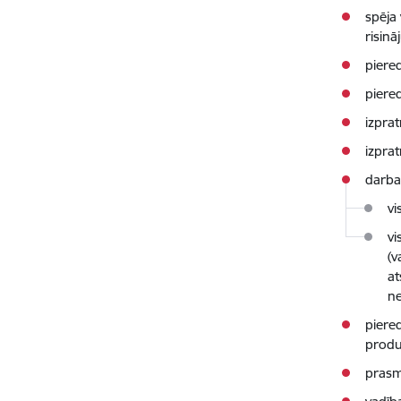
spēja 
risin
piere
piered
izpra
izpra
darba 
vi
vi
(v
at
ne
piere
produ
prasm