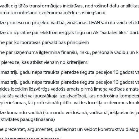
vadīt digitālās transformācijas iniciatīvas, nodrošinot datu analītik
ājumu izmantošanu uzņēmuma mērķu sasniegšanai
dze procesu un projektu vadībā, zināšanas LEAN vai cita veida efekt
ze un izpratne par elektroenerģijas tirgu un AS "Sadales tīkls" darb
tne par korporatīvās pārvaldības principiem
tne par uzņēmuma ilgtermiņa finanšu, risku, personāla vadību un k
pieredze, kas atbilst vienam no kritērijiem:
smaz triju gadu nepārtraukta pieredze (iegūta pēdējos 10 gados) va
smaz triju gadu nepārtraukta pieredze (iegūta pēdējos 10 gados) va
aldes loceklim līdzvērtīgs vadošs amats pirmā līmeņa vadības amats o
skaitās valdei vai augstākajai izpildvadībai), kas nodrošina kompet
pieciešamas, lai profesionāli pildītu valdes locekļa uzdevumus kon
dze komandu vadībā (komandu veidošanā, vadīšanā, iekļaušanās
ktivitātes paaugstināšanā)
e prezentēt, argumentēt, pārliecināt un veidot konstruktīvu dialo