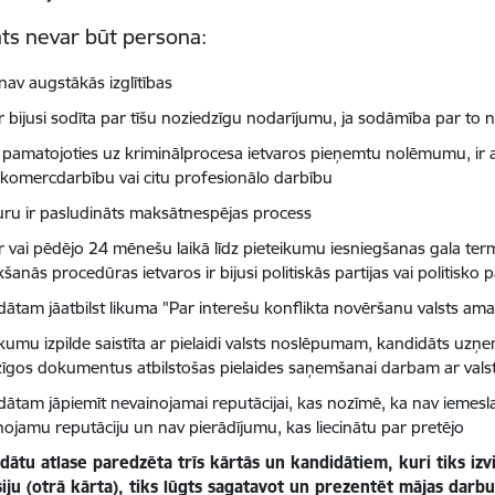
ts nevar būt persona:
nav augstākās izglītības
ir bijusi sodīta par tīšu noziedzīgu nodarījumu, ja sodāmība par to
, pamatojoties uz kriminālprocesa ietvaros pieņemtu nolēmumu, ir at
 komercdarbību vai citu profesionālo darbību
uru ir pasludināts maksātnespējas process
ir vai pēdējo 24 mēnešu laikā līdz pieteikumu iesniegšanas gala t
kšanās procedūras ietvaros ir bijusi politiskās partijas vai politisk
dātam jāatbilst likuma "Par interešu konflikta novēršanu valsts a
umu izpilde saistīta ar pielaidi valsts noslēpumam, kandidāts uzņem
zīgos dokumentus atbilstošas pielaides saņemšanai darbam ar valst
dātam jāpiemīt nevainojamai reputācijai, kas nozīmē, ka nav iem
nojamu reputāciju un nav pierādījumu, kas liecinātu par pretējo
dātu atlase paredzēta trīs kārtās un kandidātiem, kuri tiks izvi
iju (otrā kārta), tiks lūgts sagatavot un prezentēt mājas darb