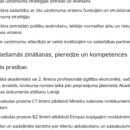
lās uzņēmuma stratēģijas izstrādē un ieviešanā
šina sadarbību ar citu uzņēmuma virzienu funkcijām un struktūr
uma stratēģiju
šina izstrādāto politiku ievērošanu, iekšējo normatīvo aktu un risk
bas virzienā
āv uzņēmumu attiecībās ar valsts institūcijām un sadarbības partne
iešamās zināšanas, pieredze un kompetences
ās prasības:
kā akadēmiskā vai 2. līmeņa profesionālā izglītība ekonomikā, vadīb
a ārvalstīs, konkursa norises laikā pēc pieprasījuma jāiesniedz Akad
ības dokumenta atzīšanu Latvijā
s valodas prasme C1 līmenī atbilstoši Ministru kabineta noteikumie
ntam
 valodas prasme B2 līmenī atbilstoši Eiropas kopīgajām nostādnēm
dze un padziļināta izpratne par klientu apkalpošanu un pakalpoju