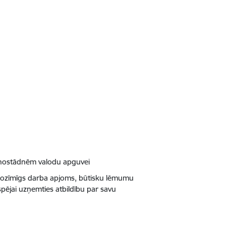
m nostādnēm valodu apguvei
 nozīmīgs darba apjoms, būtisku lēmumu
spējai uzņemties atbildību par savu