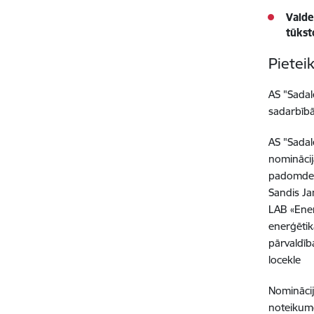
Valde
tūkst
Pietei
AS "Sadal
sadarbībā
AS "Sadal
nominācij
padomdevē
Sandis Jan
LAB «Ener
enerģētik
pārvaldīb
locekle
Nominācij
noteikumo