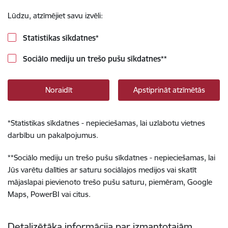
Lūdzu, atzīmējiet savu izvēli:
Statistikas sīkdatnes
*
Sociālo mediju un trešo pušu sīkdatnes
**
Noraidīt
Apstiprināt atzīmētās
*
Statistikas sīkdatnes - nepieciešamas, lai uzlabotu vietnes
darbību un pakalpojumus.
**
Sociālo mediju un trešo pušu sīkdatnes - nepieciešamas, lai
Jūs varētu dalīties ar saturu sociālajos medijos vai skatīt
mājaslapai pievienoto trešo pušu saturu, piemēram, Google
Maps, PowerBI vai citus.
Detalizētāka informācija par izmantotajām