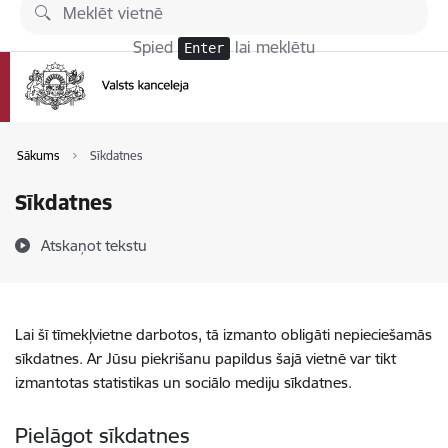
Pāriet uz lapas saturu
Spied
lai meklētu
Enter
Sākums
Sīkdatnes
Sīkdatnes
Atskaņot tekstu
Lai šī tīmekļvietne darbotos, tā izmanto obligāti nepieciešamās
sīkdatnes. Ar Jūsu piekrišanu papildus šajā vietnē var tikt
izmantotas statistikas un sociālo mediju sīkdatnes.
Pielāgot sīkdatnes