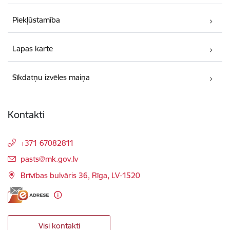
Piekļūstamība
Lapas karte
Sīkdatņu izvēles maiņa
Kontakti
+371 67082811
E-pasts:
pasts@mk.gov.lv
Brīvības bulvāris 36, Rīga, LV-1520
Visi kontakti