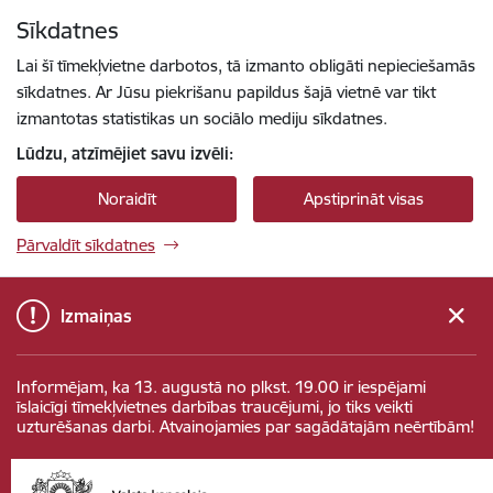
Pāriet uz lapas saturu
Sīkdatnes
Spied
lai meklētu
Enter
Lai šī tīmekļvietne darbotos, tā izmanto obligāti nepieciešamās
sīkdatnes. Ar Jūsu piekrišanu papildus šajā vietnē var tikt
izmantotas statistikas un sociālo mediju sīkdatnes.
Lūdzu, atzīmējiet savu izvēli:
Noraidīt
Apstiprināt visas
Pārvaldīt sīkdatnes
Izmaiņas
Informējam, ka 13. augustā no plkst. 19.00 ir iespējami
īslaicīgi tīmekļvietnes darbības traucējumi, jo tiks veikti
uzturēšanas darbi. Atvainojamies par sagādātajām neērtībām!