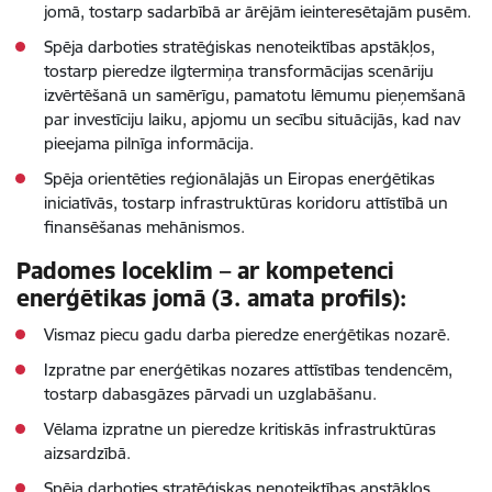
jomā, tostarp sadarbībā ar ārējām ieinteresētajām pusēm.
Spēja darboties stratēģiskas nenoteiktības apstākļos,
tostarp pieredze ilgtermiņa transformācijas scenāriju
izvērtēšanā un samērīgu, pamatotu lēmumu pieņemšanā
par investīciju laiku, apjomu un secību situācijās, kad nav
pieejama pilnīga informācija.
Spēja orientēties reģionālajās un Eiropas enerģētikas
iniciatīvās, tostarp infrastruktūras koridoru attīstībā un
finansēšanas mehānismos.
Padomes loceklim – ar kompetenci
enerģētikas jomā (3. amata profils):
Vismaz piecu gadu darba pieredze enerģētikas nozarē.
Izpratne par enerģētikas nozares attīstības tendencēm,
tostarp dabasgāzes pārvadi un uzglabāšanu.
Vēlama izpratne un pieredze kritiskās infrastruktūras
aizsardzībā.
Spēja darboties stratēģiskas nenoteiktības apstākļos,