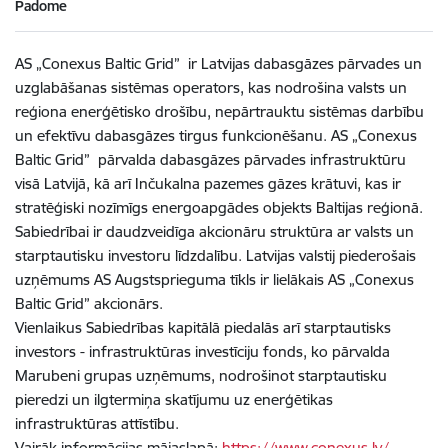
Padome
AS „Conexus Baltic Grid” ir Latvijas dabasgāzes pārvades un
uzglabāšanas sistēmas operators, kas nodrošina valsts un
reģiona enerģētisko drošību, nepārtrauktu sistēmas darbību
un efektīvu dabasgāzes tirgus funkcionēšanu. AS „Conexus
Baltic Grid” pārvalda dabasgāzes pārvades infrastruktūru
visā Latvijā, kā arī Inčukalna pazemes gāzes krātuvi, kas ir
stratēģiski nozīmīgs energoapgādes objekts Baltijas reģionā.
Sabiedrībai ir daudzveidīga akcionāru struktūra ar valsts un
starptautisku investoru līdzdalību. Latvijas valstij piederošais
uzņēmums AS Augstsprieguma tīkls ir lielākais AS „Conexus
Baltic Grid” akcionārs.
Vienlaikus Sabiedrības kapitālā piedalās arī starptautisks
investors - infrastruktūras investīciju fonds, ko pārvalda
Marubeni grupas uzņēmums, nodrošinot starptautisku
pieredzi un ilgtermiņa skatījumu uz enerģētikas
infrastruktūras attīstību.
Vairāk informācijas mājaslapā:
https://www.conexus.lv/