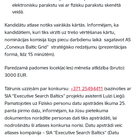
elektronisku parakstu vai ar fizisku parakstu skenētā
veidā.
Kandidātu atlase notiks vairākās kārtās. Informējam, ka
kandidātiem, kuri tiks virzīti uz trešo vērtēšanas kārtu,
nominācijas komisija lūgs piecu darbdienu laikā sagatavot AS
„Conexus Baltic Grid” stratēģisko redzējumu (prezentācijas
formā, līdz 15 minūtēm).
Paredzamā padomes locekļa(-les) mēneša atlīdzība (bruto):
3000 EUR.
Tālrunis uzziņām par konkursu:
+371 25494411
(sazinoties ar
SIA “Executive Search Baltics” projektu asistenti Luīzi Lieģi).
Pamatojoties uz Fizisko personu datu apstrādes likuma 25.
panta pirmo daļu, informējam, ka Jūsu pieteikuma
dokumentos norādītie personas dati tiks apstrādāti, lai
nodrošinātu šī atlases konkursa norisi. Datu apstrādi veic
atlases kompānija – SIA “Executive Search Baltics” (Datu