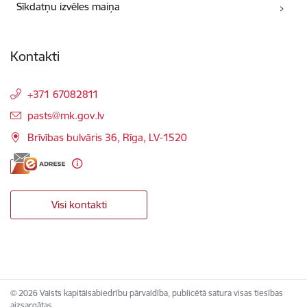
Sīkdatņu izvēles maiņa
Kontakti
+371 67082811
E-pasts:
pasts@mk.gov.lv
Brīvības bulvāris 36, Rīga, LV-1520
Visi kontakti
© 2026 Valsts kapitālsabiedrību pārvaldība, publicētā satura visas tiesības
aizsargātas.