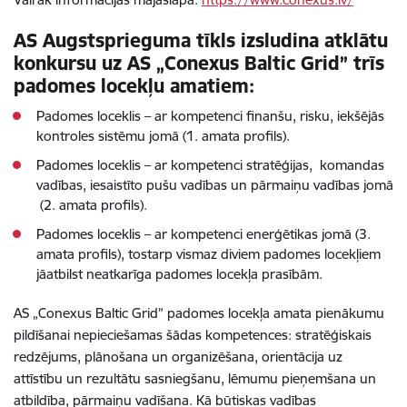
AS Augstsprieguma tīkls izsludina atklātu
konkursu uz AS „Conexus Baltic Grid” trīs
padomes locekļu amatiem:
Padomes loceklis – ar kompetenci finanšu, risku, iekšējās
kontroles sistēmu jomā (1. amata profils).
Padomes loceklis – ar kompetenci stratēģijas, komandas
vadības, iesaistīto pušu vadības un pārmaiņu vadības jomā
(2. amata profils).
Padomes loceklis – ar kompetenci enerģētikas jomā (3.
amata profils), tostarp vismaz diviem padomes locekļiem
jāatbilst neatkarīga padomes locekļa prasībām.
AS „Conexus Baltic Grid” padomes locekļa amata pienākumu
pildīšanai nepieciešamas šādas kompetences: stratēģiskais
redzējums, plānošana un organizēšana, orientācija uz
attīstību un rezultātu sasniegšanu, lēmumu pieņemšana un
atbildība, pārmaiņu vadīšana. Kā būtiskas vadības