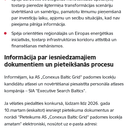
tostarp pieredze ilgtermiņa transformācijas scenāriju
izvērtēšanā un samērīgu, pamatotu lēmumu pieņemšanā
par investīciju laiku, apjomu un secību situācijās, kad nav
pieejama pilnīga informācija.
Spēja orientēties reģionālajās un Eiropas enerģētikas
iniciatīvās, tostarp infrastruktūras koridoru attīstībā un
finansēšanas mehānismos.
Informācija par iesniedzamajiem
dokumentiem un pieteikšanās procesu
Informējam, ka AS „Conexus Baltic Grid” padomes locekļu
kandidātu atlasei un novērtēšanai piesaistīta personāla atlases
kompānija – SIA “Executive Search Baltics”.
Ja vēlaties piedalīties konkursā, lūdzam līdz 2026. gada
10.martam (ieskaitot) iesniegt pieteikuma dokumentus ar
norādi “Pieteikums AS „Conexus Baltic Grid” padomes locekļa
amatam” elektroniski, nosūtot uz e-pasta adresi: