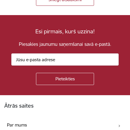
Esi pirmais, kurš uzzina!
Piesakies jaunumu saņemšanai savā e-pastā.
Kājene
Ātrās saites
Par mums