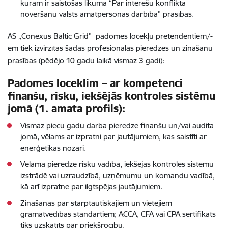
kuram ir saistošas likuma “Par interešu konflikta
novēršanu valsts amatpersonas darbībā” prasības.
AS „Conexus Baltic Grid” padomes locekļu pretendentiem/-
ēm tiek izvirzītas šādas profesionālās pieredzes un zināšanu
prasības (pēdējo 10 gadu laikā vismaz 3 gadi):
Padomes loceklim – ar kompetenci
finanšu, risku, iekšējās kontroles sistēmu
jomā (1. amata profils):
Vismaz piecu gadu darba pieredze finanšu un/vai audita
jomā, vēlams ar izpratni par jautājumiem, kas saistīti ar
enerģētikas nozari.
Vēlama pieredze risku vadībā, iekšējās kontroles sistēmu
izstrādē vai uzraudzībā, uzņēmumu un komandu vadībā,
kā arī izpratne par ilgtspējas jautājumiem.
Zināšanas par starptautiskajiem un vietējiem
grāmatvedības standartiem; ACCA, CFA vai CPA sertifikāts
tiks uzskatīts par priekšrocību.