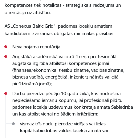
kompetences tiek noteiktas - stratēģiskais redzējums un
orientācija uz attīstību.
AS „Conexus Baltic Grid” padomes locekļu amatiem
kandidātiem izvirzāmās obligātās minimālās prasības:
Nevainojama reputācija;
Augstākā akadēmiskā vai otrā līmeņa profesionālā
augstākā izglītība atbilstoši kompetences jomai
(finansēs/ekonomikā, tiesību zinātnē, vadības zinātnē,
biznesa vadībā, enerģētikā, inženierzinātnēs vai citā
pielīdzināmā jomā);
Darba pieredze pēdējo 10 gadu laikā, kas nodrošina
nepieciešamo iemaņu kopumu, lai profesionāli pildītu
padomes locekļa uzdevumus konkrētajā amatā Sabiedrībā
un kas atbilst vienai no šādiem kritērijiem:
vismaz trīs gadu pieredze vidējas vai lielas
kapitālsabiedrības valdes locekļa amatā vai