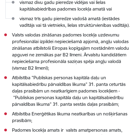
vismaz divu gadu pieredze vidējas vai lielas
kapitālsabiedrības padomes locekļa amatā vai
vismaz trīs gadu pieredze vadošā amatā (iestādes
vadītājs vai tā vietnieks, lielas struktūrvienības vadītājs).
Valsts valodas zināšanas padomes locekļa uzdevumu
profesionālai izpildei nepieciešamā apjomā, angļu valodas
zināšanas atbilstoši Eiropas kopīgajām nostādnēm valodu
apguvei ne zemākas par B2 līmeni. Ārvalstu kandidātiem
nepieciešama profesionāla saziņas spēja angļu valodā
(vismaz B2 līmenī);
Atbilstība ”Publiskas personas kapitāla daļu un
kapitālsabiedrību pārvaldības likuma” 31. panta ceturtās
daļas prasībām un neatkarīgiem padomes locekļiem -
”Publiskas personas kapitāla daļu un kapitālsabiedrību
pārvaldības likuma” 31. panta sestās daļas prasībām;
Atbilstība Enerģētikas likuma neatkarības un nošķiršanas
prasībām;
Padomes locekļa amats ir valsts amatpersonas amats,