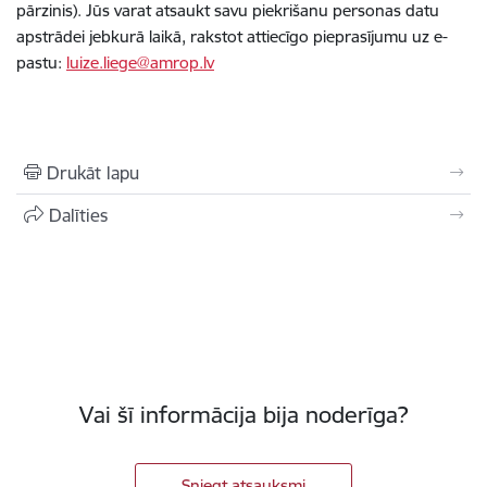
pārzinis). Jūs varat atsaukt savu piekrišanu personas datu
apstrādei jebkurā laikā, rakstot attiecīgo pieprasījumu uz e-
pastu:
luize.liege@amrop.lv
Drukāt lapu
Dalīties
Vai šī informācija bija noderīga?
Sniegt atsauksmi