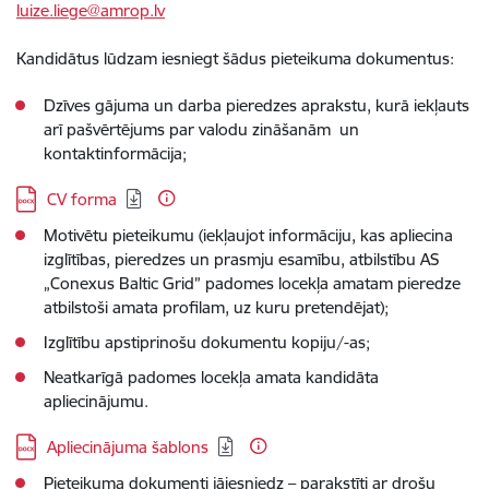
luize.liege@amrop.lv
Kandidātus lūdzam iesniegt šādus pieteikuma dokumentus:
Dzīves gājuma un darba pieredzes aprakstu, kurā iekļauts
arī pašvērtējums par valodu zināšanām un
kontaktinformācija;
Lejupielādēt:
CV forma
Motivētu pieteikumu (iekļaujot informāciju, kas apliecina
izglītības, pieredzes un prasmju esamību, atbilstību AS
„Conexus Baltic Grid” padomes locekļa amatam pieredze
atbilstoši amata profilam, uz kuru pretendējat);
Izglītību apstiprinošu dokumentu kopiju/-as;
Neatkarīgā padomes locekļa amata kandidāta
apliecinājumu.
Lejupielādēt:
Apliecinājuma šablons
Pieteikuma dokumenti jāiesniedz – parakstīti ar drošu