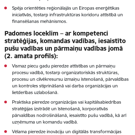
Spēja orientēties reģionālajās un Eiropas enerģētikas
iniciatīvās, tostarp infrastruktūras koridoru attīstībā un
finansēšanas mehānismos.
Padomes loceklim – ar kompetenci
stratēģijas, komandas vadības, iesaistīto
pušu vadības un pārmaiņu vadības jomā
(2. amata profils):
Vismaz piecu gadu pieredze attīstības un pārmaiņu
procesu vadībā, tostarp organizatoriskās struktūras,
procesu un cilvēkresursu izmaiņu īstenošanā, pārvaldības
un kontroles stiprināšanā vai darba organizācijas un
lietderības uzlabošanā.
Praktiska pieredze organizācijas vai kapitālsabiedrības
stratēģijas izstrādē un īstenošanā, korporatīvās
pārvaldības nodrošināšanā, iesaistīto pušu vadībā, kā arī
uzņēmuma un komandu vadībā.
Vēlama pieredze inovāciju un digitālās transformācijas