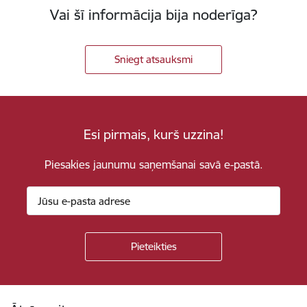
Vai šī informācija bija noderīga?
Sniegt atsauksmi
Esi pirmais, kurš uzzina!
Piesakies jaunumu saņemšanai savā e-pastā.
Kājene