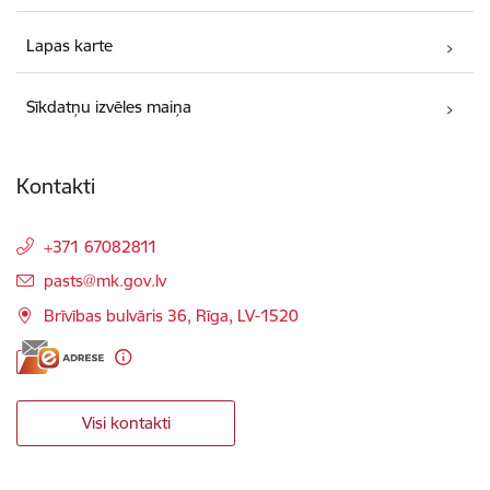
Lapas karte
Sīkdatņu izvēles maiņa
Kontakti
+371 67082811
E-pasts:
pasts@mk.gov.lv
Brīvības bulvāris 36, Rīga, LV-1520
Visi kontakti