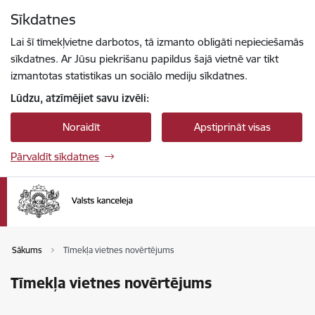
Pāriet uz lapas saturu
Sīkdatnes
Spied
lai meklētu
Enter
Lai šī tīmekļvietne darbotos, tā izmanto obligāti nepieciešamās
sīkdatnes. Ar Jūsu piekrišanu papildus šajā vietnē var tikt
izmantotas statistikas un sociālo mediju sīkdatnes.
Lūdzu, atzīmējiet savu izvēli:
Noraidīt
Apstiprināt visas
Pārvaldīt sīkdatnes
Sākums
Tīmekļa vietnes novērtējums
Tīmekļa vietnes novērtējums