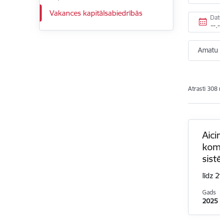
Vakances kapitālsabiedrībās
Da
Amatu 
Atrasti 308 
Aici
komp
sis
līdz 
Gads
2025