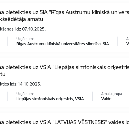
na pieteikties uz SIA "Rīgas Austrumu klīniskā univers
ekšsēdētāja amatu
ikšanās līdz 07.10.2025.
Uzņēmums
A
Rīgas Austrumu klīniskā universitātes slimnīca, SIA
V
na pieteikties uz VSIA "Liepājas simfoniskais orķestri
tu
ikties līdz 14.10.2025.
Uzņēmums
Amatu grupa
Liepājas simfoniskais orķestris, VSIA
Valde
na pieteikties uz VSIA "LATVIJAS VĒSTNESIS" valdes 