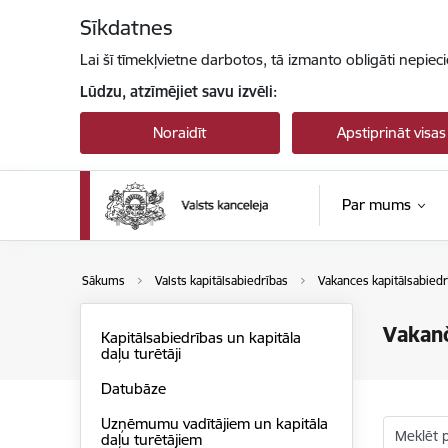
Pāriet uz lapas saturu
Sīkdatnes
Lai šī tīmekļvietne darbotos, tā izmanto obligāti nepiec
Lūdzu, atzīmējiet savu izvēli:
Noraidīt
Apstiprināt visas
Par mums
Sākums
Valsts kapitālsabiedrības
Vakances kapitālsabiedr
Vakanč
Kapitālsabiedrības un kapitāla
daļu turētāji
Datubāze
Uzņēmumu vadītājiem un kapitāla
Meklēt 
daļu turētājiem