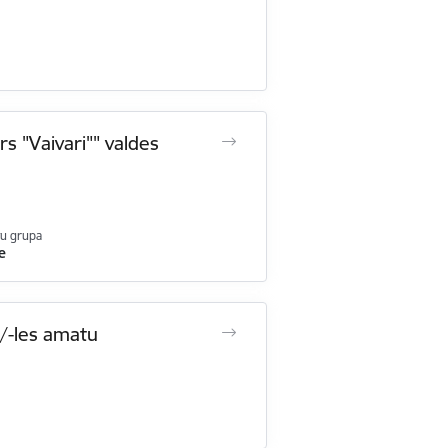
rs "Vaivari"" valdes
u grupa
e
a/-les amatu