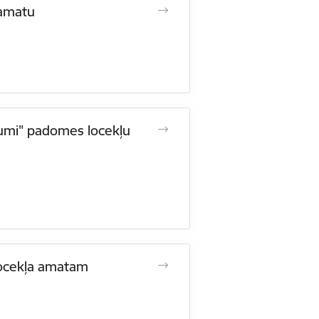
 amatu
šumi" padomes locekļu
 locekļa amatam