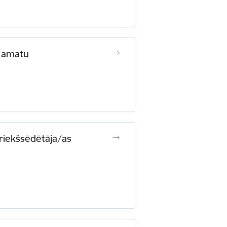
s amatu
 priekšsēdētāja/as