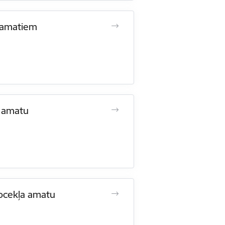
u amatiem
s amatu
locekļa amatu