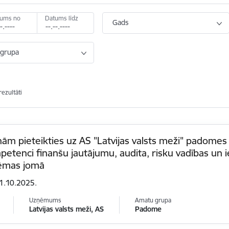
tums no
Datums līdz
Gads
grupa
rezultāti
nām pieteikties uz AS "Latvijas valsts meži" padomes
etenci finanšu jautājumu, audita, risku vadības un 
tēmas jomā
21.10.2025.
Uzņēmums
Amatu grupa
Latvijas valsts meži, AS
Padome