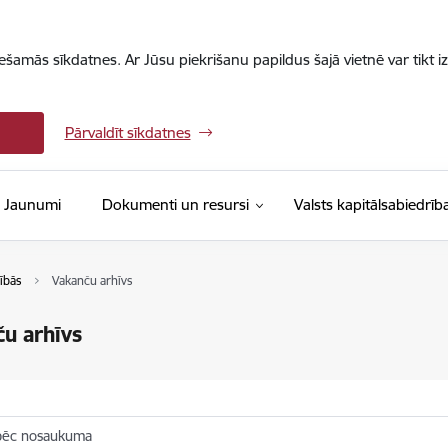
iešamās sīkdatnes. Ar Jūsu piekrišanu papildus šajā vietnē var tikt i
Pārvaldīt sīkdatnes
Jaunumi
Dokumenti un resursi
Valsts kapitālsabiedrīb
ībās
Vakanču arhīvs
u arhīvs
pēc nosaukuma