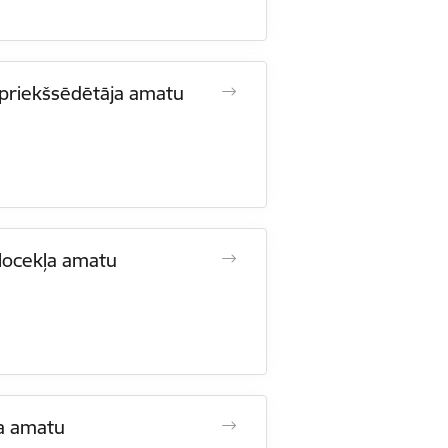
es priekšsēdētāja amatu
s locekļa amatu
ļa amatu