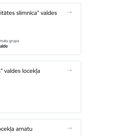
itātes slimnīca" valdes
matu grupa
alde
s" valdes locekļa
locekļa amatu