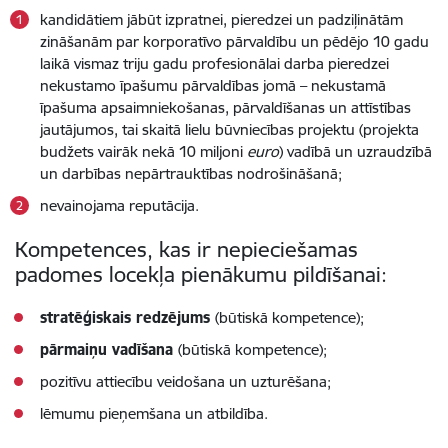
kandidātiem jābūt izpratnei, pieredzei un padziļinātām
zināšanām par korporatīvo pārvaldību un pēdējo 10 gadu
laikā vismaz triju gadu profesionālai darba pieredzei
nekustamo īpašumu pārvaldības jomā – nekustamā
īpašuma apsaimniekošanas, pārvaldīšanas un attīstības
jautājumos, tai skaitā lielu būvniecības projektu (projekta
budžets vairāk nekā 10 miljoni
euro
) vadībā un uzraudzībā
un darbības nepārtrauktības nodrošināšanā;
nevainojama reputācija.
Kompetences, kas ir nepieciešamas
padomes locekļa pienākumu pildīšanai:
stratēģiskais redzējums
(būtiskā kompetence);
pārmaiņu vadīšana
(būtiskā kompetence);
pozitīvu attiecību veidošana un uzturēšana;
lēmumu pieņemšana un atbildība.