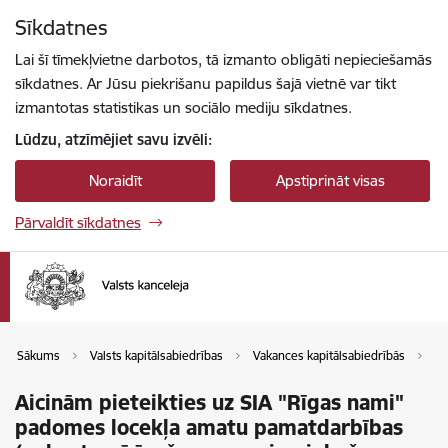
Pāriet uz lapas saturu
Sīkdatnes
Spied
lai meklētu
Enter
Lai šī tīmekļvietne darbotos, tā izmanto obligāti nepieciešamās
sīkdatnes. Ar Jūsu piekrišanu papildus šajā vietnē var tikt
izmantotas statistikas un sociālo mediju sīkdatnes.
Lūdzu, atzīmējiet savu izvēli:
Noraidīt
Apstiprināt visas
Pārvaldīt sīkdatnes
Sākums
Valsts kapitālsabiedrības
Vakances kapitālsabiedrībās
Va
Aicinām pieteikties uz SIA "Rīgas nami"
padomes locekļa amatu pamatdarbības