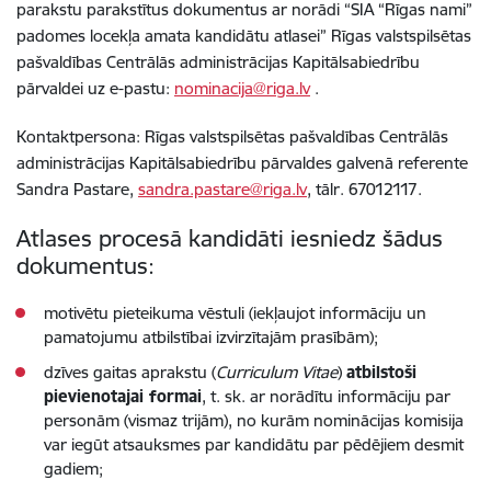
parakstu parakstītus dokumentus ar norādi “SIA “Rīgas nami”
padomes locekļa amata kandidātu atlasei” Rīgas valstspilsētas
pašvaldības Centrālās administrācijas Kapitālsabiedrību
pārvaldei uz e-pastu:
nominacija@riga.lv
.
Kontaktpersona: Rīgas valstspilsētas pašvaldības Centrālās
administrācijas Kapitālsabiedrību pārvaldes galvenā referente
Sandra Pastare,
sandra.pastare@riga.lv
, tālr. 67012117.
Atlases procesā kandidāti iesniedz šādus
dokumentus:
motivētu pieteikuma vēstuli (iekļaujot informāciju un
pamatojumu atbilstībai izvirzītajām prasībām);
dzīves gaitas aprakstu (
Curriculum Vitae
)
atbilstoši
pievienotajai formai
, t. sk. ar norādītu informāciju par
personām (vismaz trijām), no kurām nominācijas komisija
var iegūt atsauksmes par kandidātu par pēdējiem desmit
gadiem;