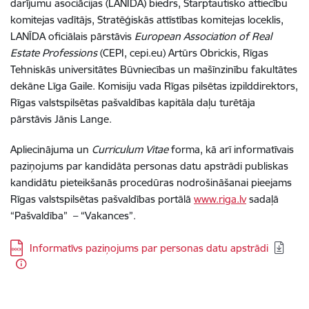
darījumu asociācijas (LANĪDA) biedrs, Starptautisko attiecību
komitejas vadītājs, Stratēģiskās attīstības komitejas loceklis,
LANĪDA oficiālais pārstāvis
European Association of Real
Estate Professions
(CEPI, cepi.eu) Artūrs Obrickis, Rīgas
Tehniskās universitātes Būvniecības un mašīnzinību fakultātes
dekāne Līga Gaile. Komisiju vada Rīgas pilsētas izpilddirektors,
Rīgas valstspilsētas pašvaldības kapitāla daļu turētāja
pārstāvis Jānis Lange.
Apliecinājuma un
Curriculum Vitae
forma, kā arī informatīvais
paziņojums par kandidāta personas datu apstrādi publiskas
kandidātu pieteikšanās procedūras nodrošināšanai pieejams
Rīgas valstspilsētas pašvaldības portālā
www.riga.lv
sadaļā
“Pašvaldība” – “Vakances”.
Lejupielādēt:
Informatīvs paziņojums par personas datu apstrādi