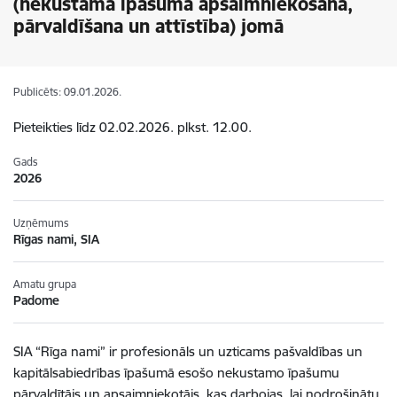
(nekustamā īpašuma apsaimniekošana,
pārvaldīšana un attīstība) jomā
Publicēts: 09.01.2026.
Pieteikties līdz 02.02.2026. plkst. 12.00.
Gads
2026
Uzņēmums
Rīgas nami, SIA
Amatu grupa
Padome
SIA “Rīga nami” ir profesionāls un uzticams pašvaldības un
kapitālsabiedrības īpašumā esošo nekustamo īpašumu
pārvaldītājs un apsaimniekotājs, kas darbojas, lai nodrošinātu