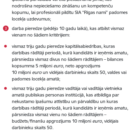
nodrošina nepieciešamo zināšanu un kompetenču
kopumu, lai profesionāli pildītu SIA “Rīgas nami” padomes
locekļa uzdevumus;
darba pieredze (pēdējo 10 gadu laikā), kas atbilst vismaz
vienam no šādiem kritērijiem:
vismaz triju gadu pieredze kapitālsabiedrības, kuras
darbības rādītāji periodā, kurā kandidāts ir ieņēmis amatu,
pārsniedza vismaz divus no šādiem rādītājiem – bilances
kopsumma 5 miljoni
euro
, neto apgrozījums
10 miljoni
euro
un vidējais darbinieku skaits 50, valdes vai
padomes locekļa amatā;
vismaz triju gadu pieredze vadītāja vai vadītāja vietnieka
amatā publiskas personas institūcijā, kas atbildīga par
nekustamo īpašumu attīstību un pārvaldību un kuras
darbības rādītāji periodā, kurā kandidāts ir ieņēmis amatu,
pārsniedza vismaz vienu no šādiem rādītājiem –
budžets/finanšu apgrozījums 10 miljoni
euro
, vidējais
darbinieku skaits 50
.