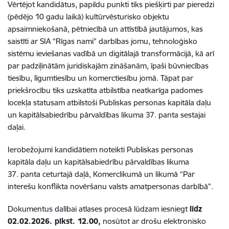
Vērtējot kandidātus, papildu punkti tiks piešķirti par pieredzi
(pēdējo 10 gadu laikā) kultūrvēsturisko objektu
apsaimniekošanā, pētniecībā un attīstībā jautājumos, kas
saistīti ar SIA “Rīgas nami” darbības jomu, tehnoloģisko
sistēmu ieviešanas vadībā un digitālajā transformācijā, kā arī
par padziļinātām juridiskajām zināšanām, īpaši būvniecības
tiesību, līgumtiesību un komerctiesību jomā. Tāpat par
priekšrocību tiks uzskatīta atbilstība neatkarīga padomes
locekļa statusam atbilstoši Publiskas personas kapitāla daļu
un kapitālsabiedrību pārvaldības likuma 37. panta sestajai
daļai.
Ierobežojumi kandidātiem noteikti Publiskas personas
kapitāla daļu un kapitālsabiedrību pārvaldības likuma
37. panta ceturtajā daļā, Komerclikumā un likumā “Par
interešu konflikta novēršanu valsts amatpersonas darbībā”.
Dokumentus dalībai atlases procesā lūdzam iesniegt
līdz
02.02.2026. plkst. 12.00,
nosūtot ar drošu elektronisko