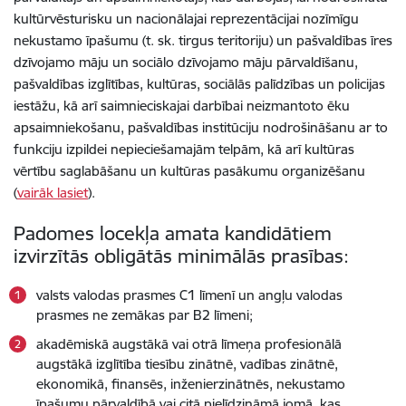
kultūrvēsturisku un nacionālajai reprezentācijai nozīmīgu
nekustamo īpašumu (t. sk. tirgus teritoriju) un pašvaldības īres
dzīvojamo māju un sociālo dzīvojamo māju pārvaldīšanu,
pašvaldības izglītības, kultūras, sociālās palīdzības un policijas
iestāžu, kā arī saimnieciskajai darbībai neizmantoto ēku
apsaimniekošanu, pašvaldības institūciju nodrošināšanu ar to
funkciju izpildei nepieciešamajām telpām, kā arī kultūras
vērtību saglabāšanu un kultūras pasākumu organizēšanu
(
vairāk lasiet
).
Padomes locekļa amata kandidātiem
izvirzītās obligātās minimālās prasības:
valsts valodas prasmes C1 līmenī un angļu valodas
prasmes ne zemākas par B2 līmeni;
akadēmiskā augstākā vai otrā līmeņa profesionālā
augstākā izglītība tiesību zinātnē, vadības zinātnē,
ekonomikā, finansēs, inženierzinātnēs, nekustamo
īpašumu pārvaldībā vai citā pielīdzināmā jomā, kas