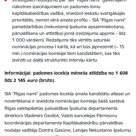
nākotnes izaicinājumiem un padomes lomu
kapitālsabiedrības vadībā, sniedzot ieskatu svarīgākajās
prioritātēs, ņemot vērā amata profilu – SIA “Rīgas nami”
pamatdarbības (nekustamā īpašuma apsaimniekošana,
pārvaldīšana un attīstība) jomā (redzējuma apjoms – līdz
1 000 vārdiem). Redzējums tiks vērtēts saturiski
nominācijas procesa I kārtā, kā arī būs jāprezentē (~ 15
min.) nominācijas komisijai tiem kandidātiem, kas tiks
izvirzīti uz daļēji strukturēto interviju kārtu.
Informācijai: padomes locekļa mēneša atlīdzība no 1 608
līdz 2 145
euro
(bruto).
SIA “Rīgas nami” padomes locekļa amata kandidātu atlasei un
novērtēšanai ir izveidota nominācijas komisija šādā sastāvā:
Rīgas valstspilsētas pašvaldības Īpašuma departamenta
direktors Vladimirs Ozoliņš, Valsts kancelejas Pārresoru
koordinācijas departamenta Kapitālsabiedrību pārvaldības
nodaļas vadītāja Dzintra Gasūne, Latvijas Nekustamo īpašumu