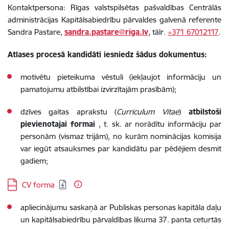
Kontaktpersona: Rīgas valstspilsētas pašvaldības Centrālās
administrācijas Kapitālsabiedrību pārvaldes galvenā referente
Sandra Pastare,
sandra.pastare@riga.lv
, tālr.
+371 67012117
.
Atlases procesā kandidāti iesniedz šādus dokumentus:
motivētu pieteikuma vēstuli (iekļaujot informāciju un
pamatojumu atbilstībai izvirzītajām prasībām);
dzīves gaitas aprakstu (
Curriculum Vitae
)
atbilstoši
pievienotajai formai
, t. sk. ar norādītu informāciju par
personām (vismaz trijām), no kurām nominācijas komisija
var iegūt atsauksmes par kandidātu par pēdējiem desmit
gadiem;
Lejupielādēt:
CV forma
apliecinājumu saskaņā ar Publiskas personas kapitāla daļu
un kapitālsabiedrību pārvaldības likuma 37. panta ceturtās