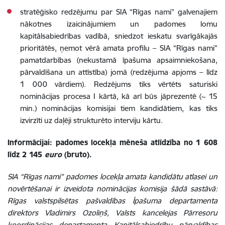
stratēģisko redzējumu par SIA “Rīgas nami” galvenajiem
nākotnes izaicinājumiem un padomes lomu
kapitālsabiedrības vadībā, sniedzot ieskatu svarīgākajās
prioritātēs, ņemot vērā amata profilu – SIA “Rīgas nami”
pamatdarbības (nekustamā īpašuma apsaimniekošana,
pārvaldīšana un attīstība) jomā (redzējuma apjoms – līdz
1 000 vārdiem). Redzējums tiks vērtēts saturiski
nominācijas procesa I kārtā, kā arī būs jāprezentē (~ 15
min.) nominācijas komisijai tiem kandidātiem, kas tiks
izvirzīti uz daļēji strukturēto interviju kārtu.
Informācijai: padomes locekļa mēneša atlīdzība no 1 608
līdz 2 145
euro
(bruto).
SIA “Rīgas nami” padomes locekļa amata kandidātu atlasei un
novērtēšanai ir izveidota nominācijas komisija šādā sastāvā:
Rīgas valstspilsētas pašvaldības Īpašuma departamenta
direktors Vladimirs Ozoliņš, Valsts kancelejas Pārresoru
koordinācijas departamenta Kapitālsabiedrību pārvaldības