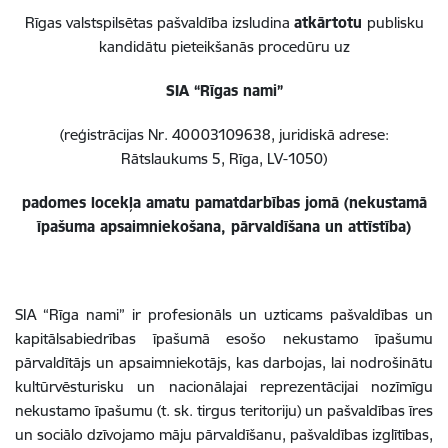
Rīgas valstspilsētas pašvaldība izsludina
atkārtotu
publisku
kandidātu pieteikšanās procedūru uz
SIA “Rīgas nami”
(reģistrācijas Nr. 40003109638, juridiskā adrese:
Rātslaukums 5, Rīga, LV-1050)
padomes locekļa amatu pamatdarbības jomā (nekustamā
īpašuma apsaimniekošana, pārvaldīšana un attīstība)
SIA “Rīga nami” ir profesionāls un uzticams pašvaldības un
kapitālsabiedrības īpašumā esošo nekustamo īpašumu
pārvaldītājs un apsaimniekotājs, kas darbojas, lai nodrošinātu
kultūrvēsturisku un nacionālajai reprezentācijai nozīmīgu
nekustamo īpašumu (t. sk. tirgus teritoriju) un pašvaldības īres
un sociālo dzīvojamo māju pārvaldīšanu, pašvaldības izglītības,