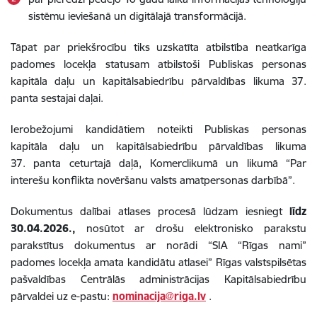
sistēmu ieviešanā un digitālajā transformācijā.
Tāpat par priekšrocību tiks uzskatīta atbilstība neatkarīga
padomes locekļa statusam atbilstoši Publiskas personas
kapitāla daļu un kapitālsabiedrību pārvaldības likuma 37.
panta sestajai daļai.
Ierobežojumi kandidātiem noteikti Publiskas personas
kapitāla daļu un kapitālsabiedrību pārvaldības likuma
37. panta ceturtajā daļā, Komerclikumā un likumā “Par
interešu konflikta novēršanu valsts amatpersonas darbībā”.
Dokumentus dalībai atlases procesā lūdzam iesniegt
līdz
30.04.2026.,
nosūtot ar drošu elektronisko parakstu
parakstītus dokumentus ar norādi “SIA “Rīgas nami”
padomes locekļa amata kandidātu atlasei” Rīgas valstspilsētas
pašvaldības Centrālās administrācijas Kapitālsabiedrību
pārvaldei uz e-pastu:
nominacija@riga.lv
.