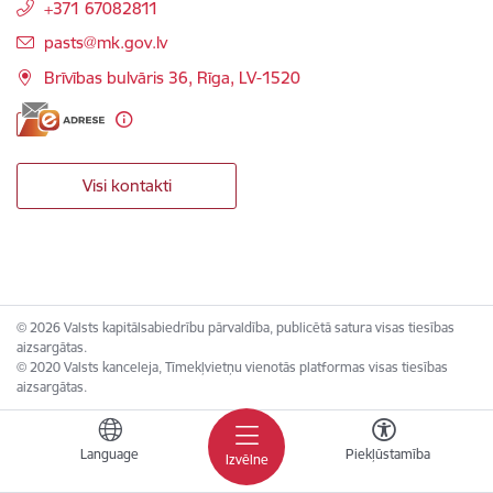
+371 67082811
E-pasts:
pasts@mk.gov.lv
Brīvības bulvāris 36, Rīga, LV-1520
Visi kontakti
© 2026 Valsts kapitālsabiedrību pārvaldība, publicētā satura visas tiesības
aizsargātas.
© 2020 Valsts kanceleja, Tīmekļvietņu vienotās platformas visas tiesības
aizsargātas.
Language
Piekļūstamība
Izvēlne