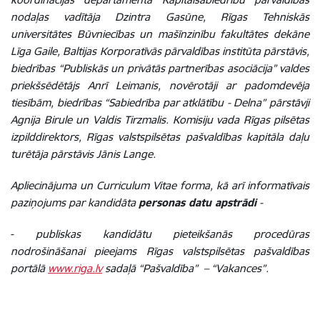
nodaļas vadītāja Dzintra Gasūne, Rīgas Tehniskās
universitātes Būvniecības un mašīnzinību fakultātes dekāne
Līga Gaile, Baltijas Korporatīvās pārvaldības institūta pārstāvis,
biedrības “Publiskās un privātās partnerības asociācija” valdes
priekšsēdētājs Anrī Leimanis, novērotāji ar padomdevēja
tiesībām, biedrības “Sabiedrība par atklātību - Delna” pārstāvji
Agnija Birule un Valdis Tirzmalis. Komisiju vada Rīgas pilsētas
izpilddirektors, Rīgas valstspilsētas pašvaldības kapitāla daļu
turētāja pārstāvis Jānis Lange.
Apliecinājuma un Curriculum Vitae forma, kā arī informatīvais
paziņojums par kandidāta
personas datu apstrādi
-
-
publiskas kandidātu pieteikšanās procedūras
nodrošināšanai pieejams Rīgas valstspilsētas pašvaldības
portālā
www.riga.lv
sadaļā “Pašvaldība” – “Vakances”.