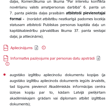
daļas, Komerclikuma un likuma “Par interešu konflikta
novēršanu valsts amatpersonas darbībā” 6. panta un
7. panta piektās daļas prasībām
atbilstoši pievienotajai
formai -
(norādot atbilstību neatkarīgā padomes locekļa
statusam atbilstoši Publiskas personas kapitāla daļu un
kapitālsabiedrību pārvaldības likuma 37. panta sestajai
daļai, ja attiecināms);
Lejupielādēt:
Apliecinājums
Lejupielādēt:
Informatīvs paziņojums par personas datu apstrādi
augstāko izglītību apliecinošu dokumentu kopijas (ja
augstāko izglītību apliecinošs dokuments iegūts ārvalstīs,
tad lūgums pievienot Akadēmiskās informācijas centra
izziņas kopiju par to, kādam Latvijā piešķirtam
akadēmiskajam grādam vai diplomam atbilst izglītības
dokuments);