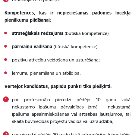
Kompetences, kas ir nepieciešamas padomes locekļa
pienākumu pildīšanai:
stratēģiskais redzējums
(būtiskā kompetence);
pārmaiņu vadīšana
(būtiskā kompetence);
pozitīvu attiecību veidošana un uzturēšana;
lēmumu pieņemšana un atbildība.
Vērtējot kandidātus, papildu punkti tiks piešķirti:
par profesionālo pieredzi pēdējo 10 gadu laikā
nekustamo īpašumu pārvaldības jomā – nekustamā
īpašuma apsaimniekošanas vai attīstības jautājumos, tai
skaitā būvniecības projektu vadībā vai uzraudzībā;
par pieredzi pēdējo 10 gadu laikā informācijas tehnoloģiju