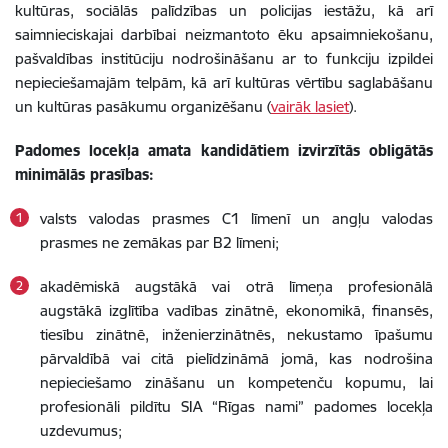
kultūras, sociālās palīdzības un policijas iestāžu, kā arī
saimnieciskajai darbībai neizmantoto ēku apsaimniekošanu,
pašvaldības institūciju nodrošināšanu ar to funkciju izpildei
nepieciešamajām telpām, kā arī kultūras vērtību saglabāšanu
un kultūras pasākumu organizēšanu (
vairāk lasiet
).
Padomes locekļa amata kandidātiem izvirzītās obligātās
minimālās prasības:
valsts valodas prasmes C1 līmenī un angļu valodas
prasmes ne zemākas par B2 līmeni;
akadēmiskā augstākā vai otrā līmeņa profesionālā
augstākā izglītība vadības zinātnē, ekonomikā, finansēs,
tiesību zinātnē, inženierzinātnēs, nekustamo īpašumu
pārvaldībā vai citā pielīdzināmā jomā, kas nodrošina
nepieciešamo zināšanu un kompetenču kopumu, lai
profesionāli pildītu SIA “Rīgas nami” padomes locekļa
uzdevumus;