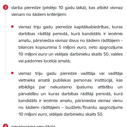
darba pieredze (pēdējo 10 gadu laikā), kas atbilst vismaz
vienam no šādiem kritērijiem:
vismaz triju gadu pieredze kapitālsabiedrības, kuras
darbības rādītāji periodā, kurā kandidāts ir ieņēmis
amatu, pārsniedza vismaz divus no šādiem rādītājiem –
bilances kopsumma 5 miljoni
euro
, neto apgrozījums
10 miljoni
euro
un vidējais darbinieku skaits 50, valdes
vai padomes locekļa amatā;
vismaz triju gadu pieredze vadītāja vai vadītāja
vietnieka amatā publiskas personas institūcijā, kas
atbildīga par nekustamo īpašumu attīstību un
pārvaldību un kuras darbības rādītāji periodā, kurā
kandidāts ir ieņēmis amatu, pārsniedza vismaz vienu
no šādiem rādītājiem – budžets/finanšu apgrozījums
10 miljoni
euro
, vidējais darbinieku skaits 50
.
nevainojama reputācija.