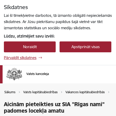
Pāriet uz lapas saturu
Sīkdatnes
Spied
lai meklētu
Enter
Lai šī tīmekļvietne darbotos, tā izmanto obligāti nepieciešamās
sīkdatnes. Ar Jūsu piekrišanu papildus šajā vietnē var tikt
izmantotas statistikas un sociālo mediju sīkdatnes.
Lūdzu, atzīmējiet savu izvēli:
Noraidīt
Apstiprināt visas
Pārvaldīt sīkdatnes
Sākums
Valsts kapitālsabiedrības
Vakances kapitālsabiedrībās
Va
Aicinām pieteikties uz SIA "Rīgas nami"
padomes locekļa amatu