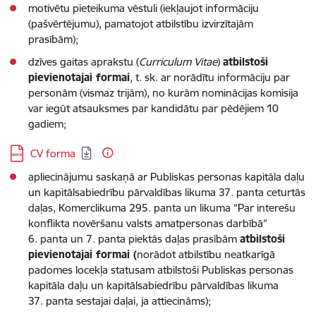
motivētu pieteikuma vēstuli (iekļaujot informāciju
(pašvērtējumu), pamatojot atbilstību izvirzītajām
prasībām);
dzīves gaitas aprakstu (
Curriculum Vitae
)
atbilstoši
pievienotajai formai
, t. sk. ar norādītu informāciju par
personām (vismaz trijām), no kurām nominācijas komisija
var iegūt atsauksmes par kandidātu par pēdējiem 10
gadiem;
Lejupielādēt:
CV forma
apliecinājumu saskaņā ar Publiskas personas kapitāla daļu
un kapitālsabiedrību pārvaldības likuma 37. panta ceturtās
daļas, Komerclikuma 295. panta un likuma “Par interešu
konflikta novēršanu valsts amatpersonas darbībā”
6. panta un 7. panta piektās daļas prasībām
atbilstoši
pievienotajai formai (
norādot atbilstību neatkarīgā
padomes locekļa statusam atbilstoši Publiskas personas
kapitāla daļu un kapitālsabiedrību pārvaldības likuma
37. panta sestajai daļai, ja attiecināms);