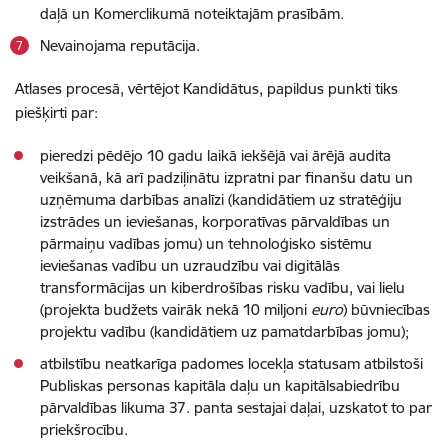
daļā un Komerclikumā noteiktajām prasībām.
Nevainojama reputācija.
Atlases procesā, vērtējot Kandidātus, papildus punkti tiks
piešķirti par:
pieredzi pēdējo 10 gadu laikā iekšējā vai ārējā audita
veikšanā, kā arī padziļinātu izpratni par finanšu datu un
uzņēmuma darbības analīzi (kandidātiem uz stratēģiju
izstrādes un ieviešanas, korporatīvas pārvaldības un
pārmaiņu vadības jomu) un tehnoloģisko sistēmu
ieviešanas vadību un uzraudzību vai digitālās
transformācijas un kiberdrošības risku vadību, vai lielu
(projekta budžets vairāk nekā 10 miljoni
euro
) būvniecības
projektu vadību (kandidātiem uz pamatdarbības jomu);
atbilstību neatkarīga padomes locekļa statusam atbilstoši
Publiskas personas kapitāla daļu un kapitālsabiedrību
pārvaldības likuma 37. panta sestajai daļai, uzskatot to par
priekšrocību.