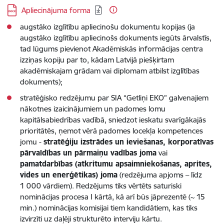
Lejupielādēt:
Apliecinājuma forma
augstāko izglītību apliecinošu dokumentu kopijas (ja
augstāko izglītību apliecinošs dokuments iegūts ārvalstīs,
tad lūgums pievienot Akadēmiskās informācijas centra
izziņas kopiju par to, kādam Latvijā piešķirtam
akadēmiskajam grādam vai diplomam atbilst izglītības
dokuments);
stratēģisko redzējumu par SIA “Getliņi EKO” galvenajiem
nākotnes izaicinājumiem un padomes lomu
kapitālsabiedrības vadībā, sniedzot ieskatu svarīgākajās
prioritātēs, ņemot vērā padomes locekļa kompetences
jomu -
stratēģiju izstrādes un ieviešanas, korporatīvas
pārvaldības un pārmaiņu vadības joma
vai
pamatdarbības (atkritumu apsaimniekošanas, aprites,
vides un enerģētikas) joma
(redzējuma apjoms – līdz
1 000 vārdiem). Redzējums tiks vērtēts saturiski
nominācijas procesa I kārtā, kā arī būs jāprezentē (~ 15
min.) nominācijas komisijai tiem kandidātiem, kas tiks
izvirzīti uz daļēji strukturēto interviju kārtu.