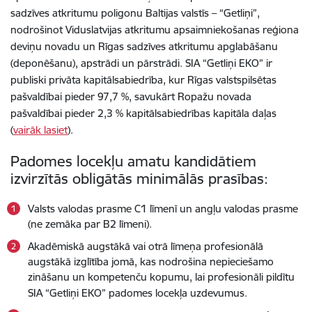
sadzīves atkritumu poligonu Baltijas valstīs – “Getliņi”,
nodrošinot Viduslatvijas atkritumu apsaimniekošanas reģiona
deviņu novadu un Rīgas sadzīves atkritumu apglabāšanu
(deponēšanu), apstrādi un pārstrādi. SIA “Getliņi EKO” ir
publiski privāta kapitālsabiedrība, kur Rīgas valstspilsētas
pašvaldībai pieder 97,7 %, savukārt Ropažu novada
pašvaldībai pieder 2,3 % kapitālsabiedrības kapitāla daļas
(
vairāk lasiet
).
Padomes locekļu amatu kandidātiem
izvirzītās obligātās minimālās prasības:
Valsts valodas prasme C1 līmenī un angļu valodas prasme
(ne zemāka par B2 līmeni).
Akadēmiskā augstākā vai otrā līmeņa profesionālā
augstākā izglītība jomā, kas nodrošina nepieciešamo
zināšanu un kompetenču kopumu, lai profesionāli pildītu
SIA “
Getliņi EKO
” padomes locekļa uzdevumus.