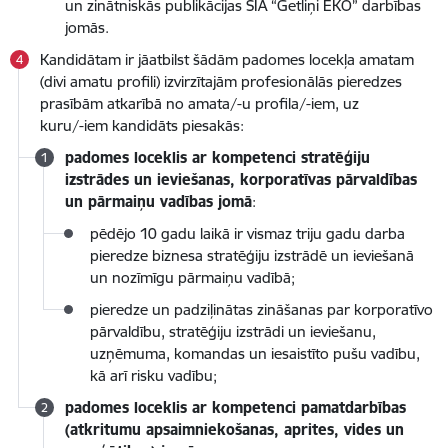
un zinātniskās publikācijas SIA “Getliņi EKO” darbības
jomās.
Kandidātam ir jāatbilst šādām padomes locekļa amatam
(divi amatu profili) izvirzītajām profesionālās pieredzes
prasībām atkarībā no amata/-u profila/-iem, uz
kuru/-iem kandidāts piesakās:
padomes loceklis ar kompetenci stratēģiju
izstrādes un ieviešanas, korporatīvas pārvaldības
un pārmaiņu vadības jomā
:
pēdējo 10 gadu laikā ir vismaz triju gadu darba
pieredze biznesa stratēģiju izstrādē un ieviešanā
un nozīmīgu pārmaiņu vadībā;
pieredze un padziļinātas zināšanas par korporatīvo
pārvaldību, stratēģiju izstrādi un ieviešanu,
uzņēmuma, komandas un iesaistīto pušu vadību,
kā arī risku vadību;
padomes loceklis ar kompetenci pamatdarbības
(atkritumu apsaimniekošanas, aprites, vides un