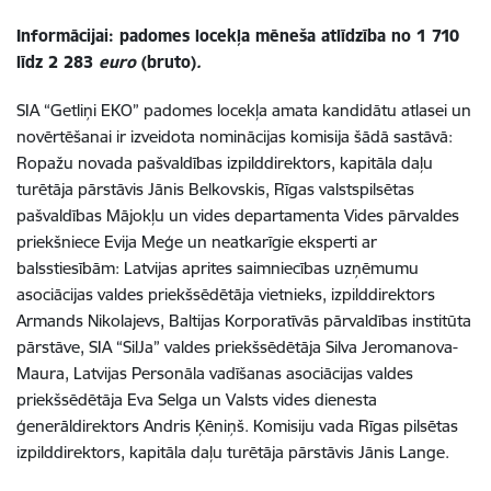
Informācijai: padomes locekļa mēneša atlīdzība no 1 710
līdz 2 283
euro
(bruto)
.
SIA “Getliņi EKO” padomes locekļa amata kandidātu atlasei un
novērtēšanai ir izveidota nominācijas komisija šādā sastāvā:
Ropažu novada pašvaldības izpilddirektors, kapitāla daļu
turētāja pārstāvis Jānis Belkovskis, Rīgas valstspilsētas
pašvaldības Mājokļu un vides departamenta Vides pārvaldes
priekšniece Evija Meģe un neatkarīgie eksperti ar
balsstiesībām: Latvijas aprites saimniecības uzņēmumu
asociācijas valdes priekšsēdētāja vietnieks, izpilddirektors
Armands Nikolajevs, Baltijas Korporatīvās pārvaldības institūta
pārstāve, SIA “SilJa” valdes priekšsēdētāja Silva Jeromanova-
Maura, Latvijas Personāla vadīšanas asociācijas valdes
priekšsēdētāja Eva Selga un Valsts vides dienesta
ģenerāldirektors Andris Ķēniņš. Komisiju vada Rīgas pilsētas
izpilddirektors, kapitāla daļu turētāja pārstāvis Jānis Lange.