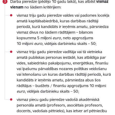
Darba pieredze (pēdējo 10 gadu laikā), kas atbilst
vismaz
vienam
no šādiem kritērijiem:
vismaz triju gadu pieredze valdes vai padomes locekļa
amatā kapitālsabiedrībā, kuras darbības rādītāji
periodā, kurā kandidāts ir ieņēmis amatu, pārsniedza
vismaz divus no šādiem rādītājiem – bilances
kopsumma 5 miljoni
euro
, neto apgrozījums
10 miljoni
euro
, vidējais darbinieku skaits – 50;
vismaz triju gadu pieredze vadītāja vai tā vietnieka
amatā publiskas personas iestādē, kas atbildīga par
vides, sabiedrisko pakalpojumu, enerģētikas, finanšu
vai īpašumu pārvaldības nozares politikas veidošanu
vai īstenošanu un kuras darbības rādītāji periodā, kurā
kandidāts ir ieņēmis amatu, pārsniedza abus šos
rādītājus – budžets / finanšu apgrozījums 10 miljoni
euro
, vidējais darbinieku skaits – 50;
vismaz piecu gadu pieredze vadošā akadēmiskā
personāla amatā (profesors, asociētais profesors,
docents, vadošais pētnieks), kas ietver arī pētniecību