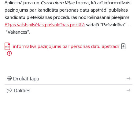
Apliecinājuma un
Curriculum Vitae
forma, kā arī informatīvais
paziņojums par kandidāta personas datu apstrādi publiskas
kandidātu pieteikšanās procedūras nodrošināšanai pieejams
Rīgas valstspilsētas pašvaldības portālā
sadaļā “Pašvaldība” –
“Vakances”.
Lejupielādēt:
informatīvs paziņojums par personas datu apstrādi
Drukāt lapu
Dalīties