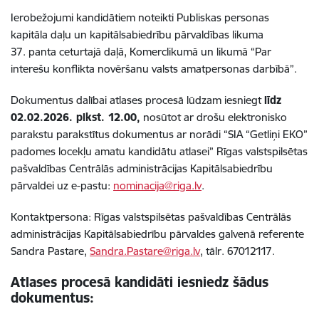
Ierobežojumi kandidātiem noteikti Publiskas personas
kapitāla daļu un kapitālsabiedrību pārvaldības likuma
37. panta ceturtajā daļā, Komerclikumā un likumā “Par
interešu konflikta novēršanu valsts amatpersonas darbībā”.
Dokumentus dalībai atlases procesā lūdzam iesniegt
līdz
02.02.2026. plkst. 12.00,
nosūtot ar drošu elektronisko
parakstu parakstītus dokumentus ar norādi “SIA “Getliņi EKO”
padomes locekļu amatu kandidātu atlasei” Rīgas valstspilsētas
pašvaldības Centrālās administrācijas Kapitālsabiedrību
pārvaldei uz e-pastu:
nominacija@riga.lv
.
Kontaktpersona: Rīgas valstspilsētas pašvaldības Centrālās
administrācijas Kapitālsabiedrību pārvaldes galvenā referente
Sandra Pastare,
Sandra.Pastare@riga.lv
, tālr. 67012117.
Atlases procesā kandidāti iesniedz šādus
dokumentus: