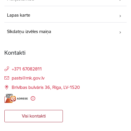
Lapas karte
Sīkdatņu izvēles maiņa
Kontakti
+371 67082811
E-pasts:
pasts@mk.gov.lv
Brīvības bulvāris 36, Rīga, LV-1520
Visi kontakti