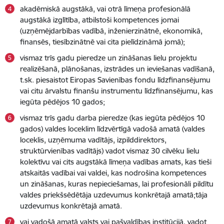
akadēmiskā augstākā, vai otrā līmeņa profesionālā
augstākā izglītība, atbilstoši kompetences jomai
(uzņēmējdarbības vadībā, inženierzinātnē, ekonomikā,
finansēs, tiesībzinātnē vai cita pielīdzināmā jomā);
vismaz trīs gadu pieredze un zināšanas lielu projektu
realizēšanā, plānošanas, izstrādes un ieviešanas vadīšanā,
t.sk. piesaistot Eiropas Savienības fondu līdzfinansējumu
vai citu ārvalstu finanšu instrumentu līdzfinansējumu, kas
iegūta pēdējos 10 gados;
vismaz trīs gadu darba pieredze (kas iegūta pēdējos 10
gados) valdes loceklim līdzvērtīgā vadošā amatā (valdes
loceklis, uzņēmuma vadītājs, izpilddirektors,
struktūrvienības vadītājs) vadot vismaz 30 cilvēku lielu
kolektīvu vai cits augstākā līmeņa vadības amats, kas tieši
atskaitās vadībai vai valdei, kas nodrošina kompetences
un zināšanas, kuras nepieciešamas, lai profesionāli pildītu
valdes priekšsēdētāja uzdevumus konkrētajā amatā;tāja
uzdevumus konkrētajā amatā.
vai vadošā amatā valsts vai pašvaldības institūcijā, vadot