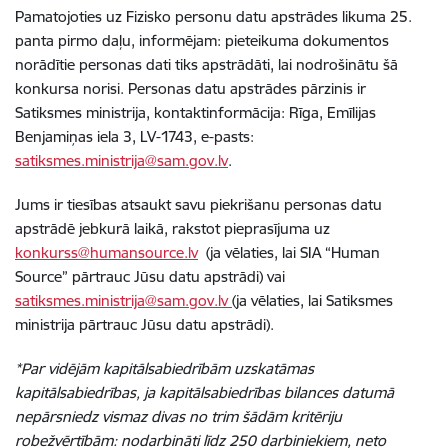
Pamatojoties uz Fizisko personu datu apstrādes likuma 25.
panta pirmo daļu, informējam: pieteikuma dokumentos
norādītie personas dati tiks apstrādāti, lai nodrošinātu šā
konkursa norisi. Personas datu apstrādes pārzinis ir
Satiksmes ministrija, kontaktinformācija: Rīga, Emīlijas
Benjamiņas iela 3, LV-1743, e-pasts:
satiksmes.ministrija@sam.gov.lv
.
Jums ir tiesības atsaukt savu piekrišanu personas datu
apstrādē jebkurā laikā, rakstot pieprasījuma uz
konkurss@humansource.lv
(ja vēlaties, lai SIA “Human
Source” pārtrauc Jūsu datu apstrādi) vai
satiksmes.ministrija@sam.gov.lv
(ja vēlaties, lai Satiksmes
ministrija pārtrauc Jūsu datu apstrādi).
*Par vidējām kapitālsabiedrībām uzskatāmas
kapitālsabiedrības, ja kapitālsabiedrības bilances datumā
nepārsniedz vismaz divas no trim šādām kritēriju
robežvērtībām: nodarbināti līdz 250 darbiniekiem, neto