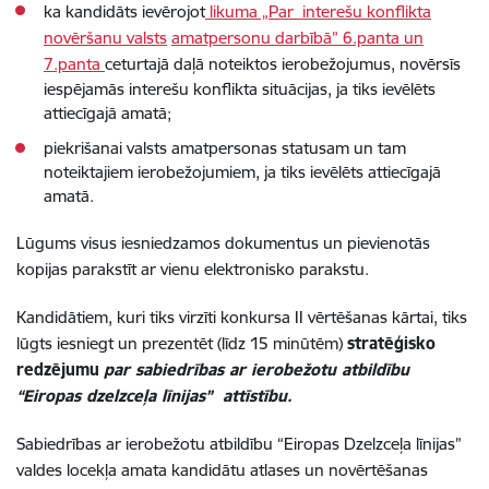
ka kandidāts ievērojot
likuma „Par interešu konflikta
novēršanu valsts
amatpersonu darbībā” 6.panta un
7.panta
ceturtajā daļā noteiktos ierobežojumus, novērsīs
iespējamās interešu konflikta situācijas, ja tiks ievēlēts
attiecīgajā amatā;
piekrišanai valsts amatpersonas statusam un tam
noteiktajiem ierobežojumiem, ja tiks ievēlēts attiecīgajā
amatā.
Lūgums visus iesniedzamos dokumentus un pievienotās
kopijas parakstīt ar vienu elektronisko parakstu.
Kandidātiem, kuri tiks virzīti konkursa II vērtēšanas kārtai, tiks
lūgts iesniegt un prezentēt (līdz 15 minūtēm)
stratēģisko
redzējumu
par sabiedrības ar ierobežotu atbildību
“Eiropas dzelzceļa līnijas” attīstību.
Sabiedrības ar ierobežotu atbildību “Eiropas Dzelzceļa līnijas”
valdes locekļa amata kandidātu atlases un novērtēšanas