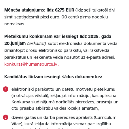
Mēneša atalgojums: līdz 6275 EUR
(līdz seši tūkstoši divi
simti septiņdesmit pieci euro, 00 centi) pirms nodokļu
nomaksas.
Pieteikumu konkursam var iesniegt līdz 2025. gada
20.jūnijam
(ieskaitot)
, sūtot elektroniska dokumenta veidā,
izmantojot drošu elektronisko parakstu, vai rakstveidā
parakstītus un ieskenētā veidā nosūtot uz e-pasta adresi:
konkurss@humansource.lv .
Kandidātus lūdzam iesniegt šādus dokumentus:
elektroniski parakstītu un datētu motivētu pieteikumu
(motivācijas vēstuli), iekļaujot informāciju, kas apliecina
Konkursa sludinājumā norādītās pieredzes, prasmju un
citu prasību atbilstību valdes locekļa amatam;
dzīves gaitas un darba pieredzes apraksts (Curriculum
Vitae), kurā iekļauta informācija vismaz par: izglītību