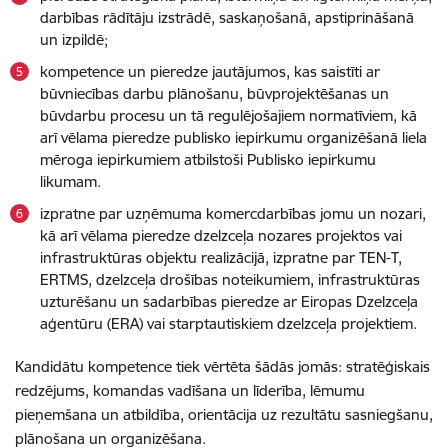
darbības rādītāju izstrādē, saskaņošanā, apstiprināšanā
un izpildē;
kompetence un pieredze jautājumos, kas saistīti ar
būvniecības darbu plānošanu, būvprojektēšanas un
būvdarbu procesu un tā regulējošajiem normatīviem, kā
arī vēlama pieredze publisko iepirkumu organizēšanā liela
mēroga iepirkumiem atbilstoši Publisko iepirkumu
likumam.
izpratne par uzņēmuma komercdarbības jomu un nozari,
kā arī vēlama pieredze dzelzceļa nozares projektos vai
infrastruktūras objektu realizācijā, izpratne par TEN-T,
ERTMS, dzelzceļa drošības noteikumiem, infrastruktūras
uzturēšanu un sadarbības pieredze ar Eiropas Dzelzceļa
aģentūru (ERA) vai starptautiskiem dzelzceļa projektiem.
Kandidātu kompetence tiek vērtēta šādās jomās: stratēģiskais
redzējums, komandas vadīšana un līderība, lēmumu
pieņemšana un atbildība, orientācija uz rezultātu sasniegšanu,
plānošana un organizēšana.