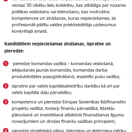
vismaz 30 cilvēku lielu kolektīvu, kas atbildīga par nozares
politikas veidošanu vai īstenošanu, kas nodrošina
kompetences un zināšanas, kuras nepieciešamas, lai
profesionāli pildītu valdes priekšsēdētāja uzdevumus
konkrētajā amatā.
Kandidātiem nepieciešamas zināšanas, izpratne un
pieredze:
pieredze komandas vadībā – komandas veidošanā,
iekļaušanās jaunās komandās, komandas darba
produktivitātes paaugstināšanā, iesaistīto pušu vadība;
izpratne par valsts kapitālsabiedrību darbību kā arī par
valsts kapitāla daļu pārvaldību;
kompetence un pieredze Eiropas Savienības līdzfinansēto
projektu vadībā, tostarp finanšu pārvaldībā, līdzekļu
plānošanā un investēšanā atbilstoši finansēšanas līgumu
nosacījumiem un drošas finanšu vadības principiem;
pieredze stratēģiskā plāna, īstermiņa un ilgtermiņa mērķu,