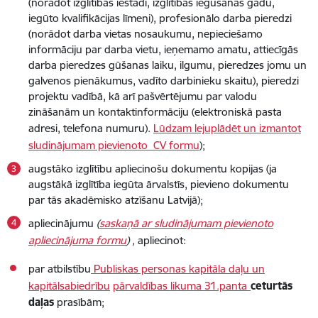
(norādot izglītības iestādi, izglītības iegūšanas gadu,
iegūto kvalifikācijas līmeni), profesionālo darba pieredzi
(norādot darba vietas nosaukumu, nepieciešamo
informāciju par darba vietu, ieņemamo amatu, attiecīgās
darba pieredzes gūšanas laiku, ilgumu, pieredzes jomu un
galvenos pienākumus, vadīto darbinieku skaitu), pieredzi
projektu vadībā, kā arī pašvērtējumu par valodu
zināšanām un kontaktinformāciju (elektroniskā pasta
adresi, telefona numuru).
Lūdzam lejuplādēt un izmantot
sludinājumam pievienoto CV formu
);
augstāko izglītību apliecinošu dokumentu kopijas (ja
augstākā izglītība iegūta ārvalstīs, pievieno dokumentu
par tās akadēmisko atzīšanu Latvijā);
apliecinājumu
(
saskaņā ar sludinājumam pievienoto
apliecinājuma formu
) ,
apliecinot:
par atbilstību
Publiskas personas kapitāla daļu un
kapitālsabiedrību
pārvaldības likuma 31.panta
ceturtās
daļas
prasībām;