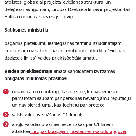
atbilstoši globālajai projekta ieviešanas struktūrai un
deleģēšanas līgumam, Eiropas Dzelzceļa līnijas ir projekta Rail
Baltica nacionālais ieviesējs Latvijā.
Satiksmes ministrija
pagarina pieteikumu iesniegšanas termiņu izsludinātajam
konkursam uz sabiedrības ar ierobežotu atbildību “Eiropas
dzelzceļa līnijas” valdes priekšsēdētāja amatu.
Valdes priekšsēdētāja
amata kandidātiem izvirzāmās
obligātās minimālās prasības:
nevainojama reputācija, kas nozīmē, ka nav iemesla
pamatotām šaubām par personas nevainojamu reputāciju
un nav pierādījumu, kas liecinātu par pretējo;
valsts valodas zināšanas C1 līmenī;
angļu valodas prasmes ne zemākas par C1 līmeni
atbilstoši
Eiropas kopīgajām
nostādnēm valodu apguvei;