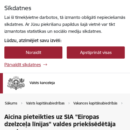
Pāriet uz lapas saturu
Sīkdatnes
Spied
lai meklētu
Enter
Lai šī tīmekļvietne darbotos, tā izmanto obligāti nepieciešamās
sīkdatnes. Ar Jūsu piekrišanu papildus šajā vietnē var tikt
izmantotas statistikas un sociālo mediju sīkdatnes.
Lūdzu, atzīmējiet savu izvēli:
Noraidīt
Apstiprināt visas
Pārvaldīt sīkdatnes
Sākums
Valsts kapitālsabiedrības
Vakances kapitālsabiedrībās
Va
Aicina pieteikties uz SIA "Eiropas
dzelzceļa līnijas" valdes priekšsēdētāja