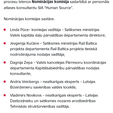
procesu īstenos
Nominācijas komisija
sadarbībā ar personāla
atlases konsultantu SIA “Human Source”.
Nominācijas komisijas sastāvs:
Linda Pūce– komisijas vadītāja – Satiksmes ministrijas
Valsts kapitāla daļu pārvaldības departamenta direktore;
Jevgenija Kučāne – Satiksmes ministrijas Rail Baltica
projekta departamenta Rail Baltica projekta tiesiskā
nodrošinājuma nodaļas vadītāja;
Dagnija Zepa – Valsts kancelejas Pārresoru koordinācijas
departamenta Kapitālsabiedrību pārvaldības nodaļas
konsultante;
Andris Veinbergs – neatkarīgais eksperts – Latvijas
Būvinženieru savienības valdes loceklis;
Vladimirs Novikovs – neatkarīgais eksperts – Latvijas
Dzelzceļnieku un satiksmes nozares arodbiedrības
Tehniskās struktūrvienības vadītājs.