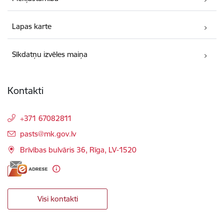
Lapas karte
Sīkdatņu izvēles maiņa
Kontakti
+371 67082811
E-pasts:
pasts@mk.gov.lv
Brīvības bulvāris 36, Rīga, LV-1520
Visi kontakti