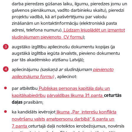
darba pieredzes gūšanas laiku, ilgumu, pieredzes jomu un
galvenos pienākumus, vadīto darbinieku skaitu), pieredzi
projektu vadībā, kā arī pašvērtējumu par valodu
zināšanām un kontaktinformāciju (elektroniskā pasta
adresi, telefona numuru).
Lūdzam lejuplādēt un izmantot
sludinājumam pievienoto CV formu
);
augstāko izglītību apliecinošu dokumentu kopijas (ja
augstākā izglītība iegūta ārvalstīs, pievieno dokumentu
par tās akadēmisko atzīšanu Latvijā);
apliecinājumu
(saskaņā ar sludinājumam
pievienoto
apliecinājuma formu)
,
apliecinot:
par atbilstību
Publiskas personas kapitāla daļu un
kapitālsabiedrību
pārvaldības likuma 31.panta
ceturtās
daļas
prasībām;
ka kandidāts ievērojot
likuma „Par interešu konflikta
novēršanu valsts
amatpersonu darbībā” 6.panta un
7.panta
ceturtajā daļā noteiktos ierobežojumus, novērsīs