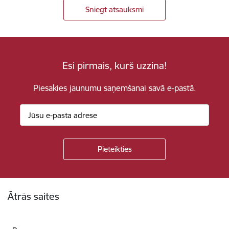
Sniegt atsauksmi
Esi pirmais, kurš uzzina!
Piesakies jaunumu saņemšanai savā e-pastā.
Kājene
Ātrās saites