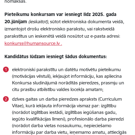
nomaksas.
Pieteikumu konkursam var iesniegt līdz 2025. gada
20.jūnijam
(ieskaitot)
, sūtot elektroniska dokumenta veidā,
izmantojot drošu elektronisko parakstu, vai rakstveidā
parakstītus un ieskenētā veidā nosūtot uz e-pasta adresi:
konkurss@humansource.lv .
Kandidātus lūdzam iesniegt šādus dokumentus:
elektroniski parakstītu un datētu motivētu pieteikumu
(motivācijas vēstuli), iekļaujot informāciju, kas apliecina
Konkursa sludinājumā norādītās pieredzes, prasmju un
citu prasību atbilstību valdes locekļa amatam;
dzīves gaitas un darba pieredzes apraksts (Curriculum
Vitae), kurā iekļauta informācija vismaz par: izglītību
(norādot izglītības iestādi, izglītības iegūšanas gadu,
iegūto kvalifikācijas līmeni), profesionālo darba pieredzi
(norādot darba vietas nosaukumu, nepieciešamo
informāciju par darba vietu, ieņemamo amatu, attiecīgās