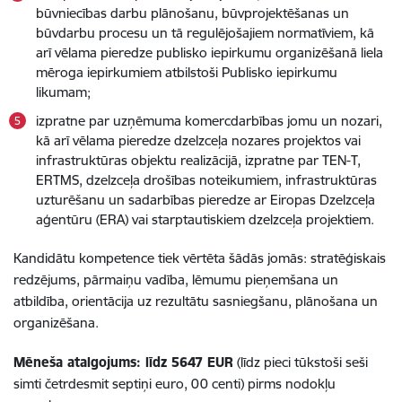
būvniecības darbu plānošanu, būvprojektēšanas un
būvdarbu procesu un tā regulējošajiem normatīviem, kā
arī vēlama pieredze publisko iepirkumu organizēšanā liela
mēroga iepirkumiem atbilstoši Publisko iepirkumu
likumam;
izpratne par uzņēmuma komercdarbības jomu un nozari,
kā arī vēlama pieredze dzelzceļa nozares projektos vai
infrastruktūras objektu realizācijā, izpratne par TEN-T,
ERTMS, dzelzceļa drošības noteikumiem, infrastruktūras
uzturēšanu un sadarbības pieredze ar Eiropas Dzelzceļa
aģentūru (ERA) vai starptautiskiem dzelzceļa projektiem.
Kandidātu kompetence tiek vērtēta šādās jomās: stratēģiskais
redzējums, pārmaiņu vadība, lēmumu pieņemšana un
atbildība, orientācija uz rezultātu sasniegšanu, plānošana un
organizēšana.
Mēneša atalgojums: līdz 5647 EUR
(līdz pieci tūkstoši seši
simti četrdesmit septiņi euro, 00 centi) pirms nodokļu