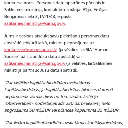
konkursa norisi. Personas datu apstrādes pārzinis ir
Satiksmes ministrija, kontaktinformācija: Rīga, Emīlijas
Benjamiņas iela 3, LV-1743, e-pasts:
satiksmes.ministrija@sam.gov.lv
.
Jums ir tiesības atsaukt savu piekrišanu personas datu
apstrādē jebkurā laikā, rakstot pieprasījuma uz
konkurss@humansource.lv
(ja vēlaties, lai SIA “Human
Source” pārtrauc Jūsu datu apstrādi) vai
satiksmes.ministrija@sam.gov.lv
(ja vēlaties, lai Satiksmes
ministrija pārtrauc Jūsu datu apstrādi).
*Par vidējām kapitālsabiedrībām uzskatāmas
kapitālsabiedrības, ja kapitālsabiedrības bilances datumā
nepārsniedz vismaz divas no trim šādām kritēriju
robežvērtībām: nodarbināti līdz 250 darbiniekiem, neto
apgrozījums 50 mlj.EUR vai bilances kopsumma 25 mlj.EUR.
*Par lielām kapitālsabiedrībām uzskatāmas kapitālsabiedrības,