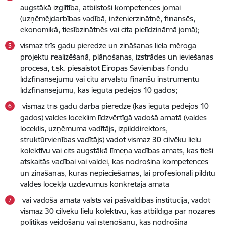
augstākā izglītība, atbilstoši kompetences jomai
(uzņēmējdarbības vadībā, inženierzinātnē, finansēs,
ekonomikā, tiesībzinātnēs vai cita pielīdzināmā jomā);
vismaz trīs gadu pieredze un zināšanas liela mēroga
projektu realizēšanā, plānošanas, izstrādes un ieviešanas
procesā, t.sk. piesaistot Eiropas Savienības fondu
līdzfinansējumu vai citu ārvalstu finanšu instrumentu
līdzfinansējumu, kas iegūta pēdējos 10 gados;
vismaz trīs gadu darba pieredze (kas iegūta pēdējos 10
gados) valdes loceklim līdzvērtīgā vadošā amatā (valdes
loceklis, uzņēmuma vadītājs, izpilddirektors,
struktūrvienības vadītājs) vadot vismaz 30 cilvēku lielu
kolektīvu vai cits augstākā līmeņa vadības amats, kas tieši
atskaitās vadībai vai valdei, kas nodrošina kompetences
un zināšanas, kuras nepieciešamas, lai profesionāli pildītu
valdes locekļa uzdevumus konkrētajā amatā
vai vadošā amatā valsts vai pašvaldības institūcijā, vadot
vismaz 30 cilvēku lielu kolektīvu, kas atbildīga par nozares
politikas veidošanu vai īstenošanu, kas nodrošina