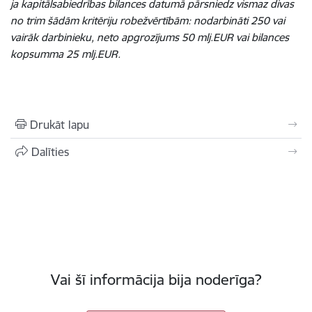
ja kapitālsabiedrības bilances datumā pārsniedz vismaz divas
no trim šādām kritēriju robežvērtībām: nodarbināti 250 vai
vairāk darbinieku, neto apgrozījums 50 mlj.EUR vai bilances
kopsumma 25 mlj.EUR.
Drukāt lapu
Dalīties
Vai šī informācija bija noderīga?