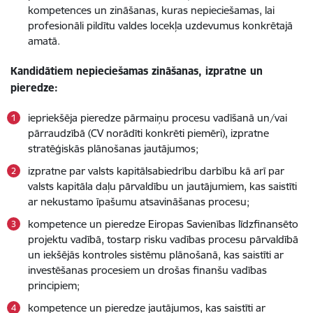
kompetences un zināšanas, kuras nepieciešamas, lai
profesionāli pildītu valdes locekļa uzdevumus konkrētajā
amatā.
Kandidātiem nepieciešamas zināšanas, izpratne un
pieredze:
iepriekšēja pieredze pārmaiņu procesu vadīšanā un/vai
pārraudzībā (CV norādīti konkrēti piemēri), izpratne
stratēģiskās plānošanas jautājumos;
izpratne par valsts kapitālsabiedrību darbību kā arī par
valsts kapitāla daļu pārvaldību un jautājumiem, kas saistīti
ar nekustamo īpašumu atsavināšanas procesu;
kompetence un pieredze Eiropas Savienības līdzfinansēto
projektu vadībā, tostarp risku vadības procesu pārvaldībā
un iekšējās kontroles sistēmu plānošanā, kas saistīti ar
investēšanas procesiem un drošas finanšu vadības
principiem;
kompetence un pieredze jautājumos, kas saistīti ar