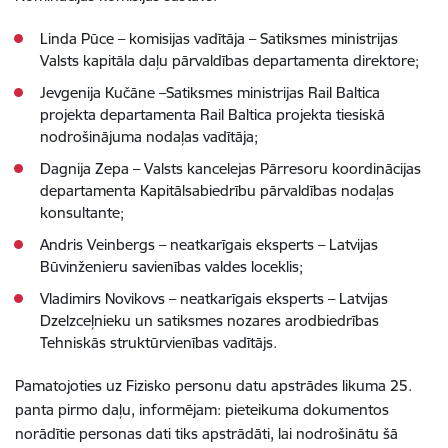
Linda Pūce – komisijas vadītāja – Satiksmes ministrijas
Valsts kapitāla daļu pārvaldības departamenta direktore;
Jevgenija Kučāne –Satiksmes ministrijas Rail Baltica
projekta departamenta Rail Baltica projekta tiesiskā
nodrošinājuma nodaļas vadītāja;
Dagnija Zepa – Valsts kancelejas Pārresoru koordinācijas
departamenta Kapitālsabiedrību pārvaldības nodaļas
konsultante;
Andris Veinbergs – neatkarīgais eksperts – Latvijas
Būvinženieru savienības valdes loceklis;
Vladimirs Novikovs – neatkarīgais eksperts – Latvijas
Dzelzceļnieku un satiksmes nozares arodbiedrības
Tehniskās struktūrvienības vadītājs.
Pamatojoties uz Fizisko personu datu apstrādes likuma 25.
panta pirmo daļu, informējam: pieteikuma dokumentos
norādītie personas dati tiks apstrādāti, lai nodrošinātu šā