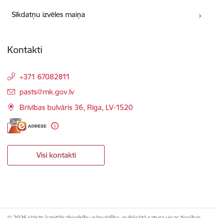
Sīkdatņu izvēles maiņa
Kontakti
+371 67082811
E-pasts:
pasts@mk.gov.lv
Brīvības bulvāris 36, Rīga, LV-1520
Visi kontakti
© 2026 Valsts kapitālsabiedrību pārvaldība, publicētā satura visas tiesības