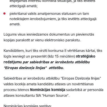
iespējamās interešu konflikta situācijas, ja tiks ievēlēts
attiecīgajā amatā;
piekrišanai valsts amatpersonas statusam un tam
noteiktajiem ierobežojumiem, ja tiks ievēlēts attiecīgajā
amatā.
Lūgums visus iesniedzamos dokumentus un pievienotās
kopijas parakstīt ar vienu elektronisko parakstu.
Kandidātiem, kuri tiks virzīti konkursa II vērtēšanas kārtai, tiks
lūgts iesniegt un prezentēt (līdz 15 minūtēm)
stratēģisko
redzējumu
par sabiedrības ar ierobežotu atbildību
“Eiropas dzelzceļa līnijas” attīstību.
Sabiedrības ar ierobežotu atbildību “Eiropas Dzelzceļa līnijas”
valdes locekļa amata kandidātu atlases un novērtēšanas
procesu īstenos
Nominācijas komisija
sadarbībā ar personāla
atlases konsultantu SIA “Human Source”.
Nominācijas komisijas sastāvs: