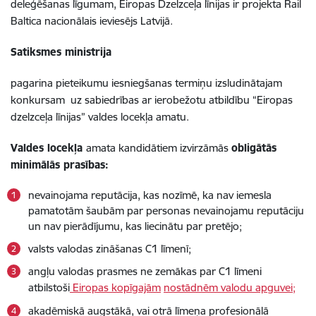
deleģēšanas līgumam, Eiropas Dzelzceļa līnijas ir projekta Rail
Baltica nacionālais ieviesējs Latvijā.
Satiksmes ministrija
pagarina pieteikumu iesniegšanas termiņu izsludinātajam
konkursam uz sabiedrības ar ierobežotu atbildību “Eiropas
dzelzceļa līnijas” valdes locekļa amatu.
Valdes locekļa
amata kandidātiem izvirzāmās
obligātās
minimālās prasības:
nevainojama reputācija, kas nozīmē, ka nav iemesla
pamatotām šaubām par personas nevainojamu reputāciju
un nav pierādījumu, kas liecinātu par pretējo;
valsts valodas zināšanas C1 līmenī;
angļu valodas prasmes ne zemākas par C1 līmeni
atbilstoši
Eiropas kopīgajām
nostādnēm valodu apguvei;
akadēmiskā augstākā, vai otrā līmeņa profesionālā