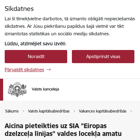
Pāriet uz lapas saturu
Sīkdatnes
Spied
lai meklētu
Enter
Lai šī tīmekļvietne darbotos, tā izmanto obligāti nepieciešamās
sīkdatnes. Ar Jūsu piekrišanu papildus šajā vietnē var tikt
izmantotas statistikas un sociālo mediju sīkdatnes.
Lūdzu, atzīmējiet savu izvēli:
Noraidīt
Apstiprināt visas
Pārvaldīt sīkdatnes
Sākums
Valsts kapitālsabiedrības
Vakances kapitālsabiedrībās
Va
Aicina pieteikties uz SIA "Eiropas
dzelzceļa līnijas" valdes locekļa amatu