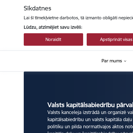
Pāriet uz lapas saturu
Sīkdatnes
Lai šī tīmekļvietne darbotos, tā izmanto obligāti nepiec
Lūdzu, atzīmējiet savu izvēli:
Noraidīt
Apstiprināt visas
Par mums
Valsts kapitālsabiedrību pārvaldība
Valsts kapitālsabiedrību pārva
Valsts kanceleja izstrādā un organizē va
kapitālsabiedrību un valsts kapitāla daļu
politiku un pilda normatīvajos aktos not