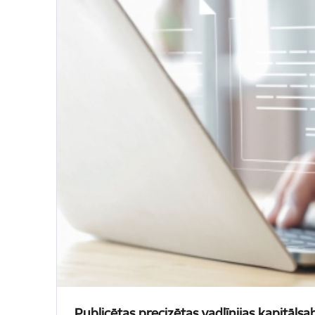
Publicētas precizētas vadlīnijas kapitālsab