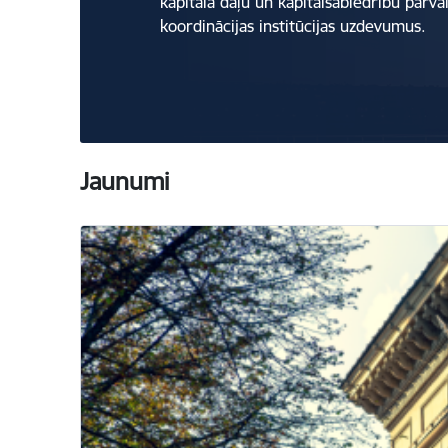
kapitāla daļu un kapitālsabiedrību pārva
koordinācijas institūcijas uzdevumus.
Jaunumi