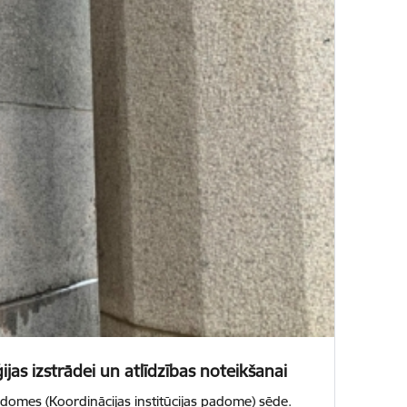
jas izstrādei un atlīdzības noteikšanai
padomes (Koordinācijas institūcijas padome) sēde.