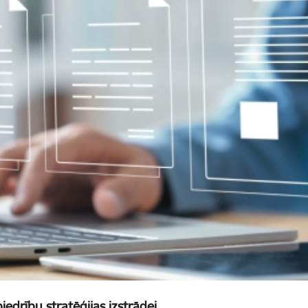
iedrību stratēģijas izstrādei