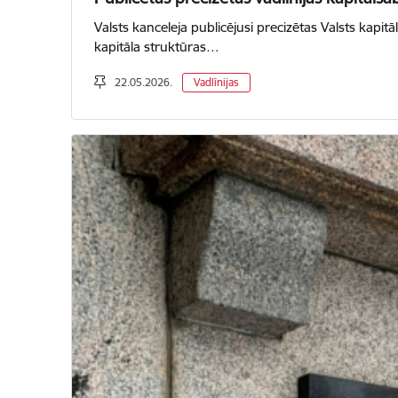
Valsts kanceleja publicējusi precizētas Valsts kapit
kapitāla struktūras…
22.05.2026.
Vadlīnijas