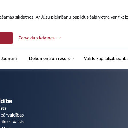
iešamās sīkdatnes. Ar Jūsu piekrišanu papildus šajā vietnē var tikt i
Pārvaldīt sīkdatnes
Jaunumi
Dokumenti un resursi
Valsts kapitālsabiedrīb
ldība
lsts
 pārvaldības
eiktos valsts