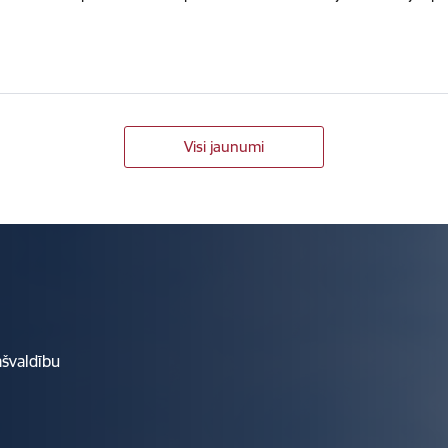
Visi jaunumi
ašvaldību