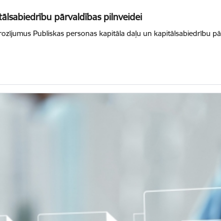
lsabiedrību pārvaldības pilnveidei
grozījumus Publiskas personas kapitāla daļu un kapitālsabiedrību p