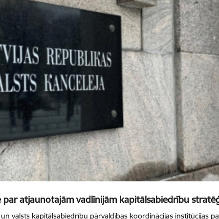
 par atjaunotajām vadlīnijām kapitālsabiedrību stratēģi
 un valsts kapitālsabiedrību pārvaldības koordinācijas institūcijas 