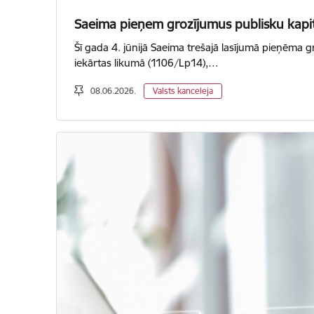
Saeima pieņem grozījumus publisku kapitā
Šī gada 4. jūnijā Saeima trešajā lasījumā pieņēma 
iekārtas likumā (1106/Lp14),…
08.06.2026.
Valsts kanceleja