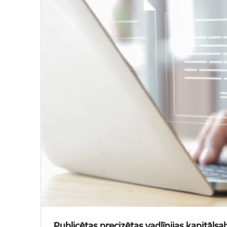
Publicētas precizētas vadlīnijas kapitālsab