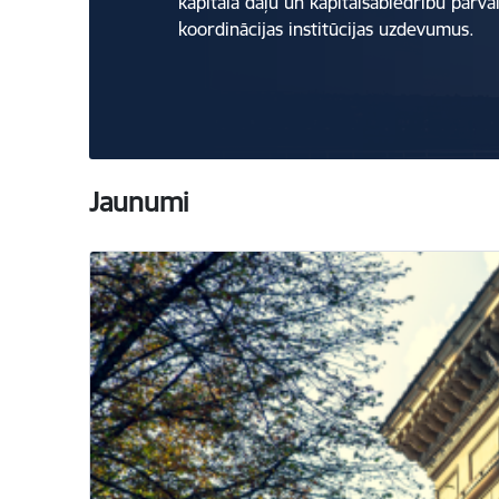
kapitāla daļu un kapitālsabiedrību pārva
koordinācijas institūcijas uzdevumus.
Jaunumi