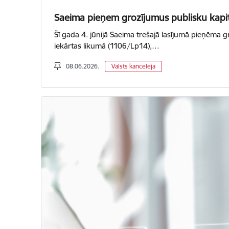
Saeima pieņem grozījumus publisku kapitā
Šī gada 4. jūnijā Saeima trešajā lasījumā pieņēma 
iekārtas likumā (1106/Lp14),…
08.06.2026.
Valsts kanceleja