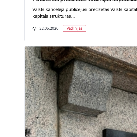
Valsts kanceleja publicējusi precizētas Valsts kapit
kapitāla struktūras…
22.05.2026.
Vadlīnijas