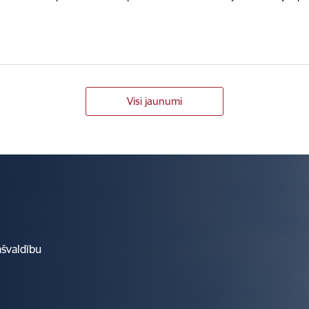
Visi jaunumi
ašvaldību