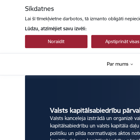
Pāriet uz lapas saturu
Sīkdatnes
Lai šī tīmekļvietne darbotos, tā izmanto obligāti nepiec
Lūdzu, atzīmējiet savu izvēli:
Noraidīt
Apstiprināt visas
Par mums
Valsts kapitālsabiedrību pārvaldība
Valsts kapitālsabiedrību pārva
Valsts kanceleja izstrādā un organizē va
kapitālsabiedrību un valsts kapitāla daļu
politiku un pilda normatīvajos aktos not