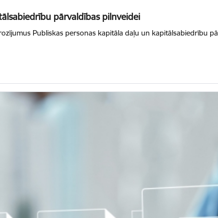
lsabiedrību pārvaldības pilnveidei
grozījumus Publiskas personas kapitāla daļu un kapitālsabiedrību p