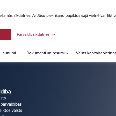
iešamās sīkdatnes. Ar Jūsu piekrišanu papildus šajā vietnē var tikt i
Pārvaldīt sīkdatnes
Jaunumi
Dokumenti un resursi
Valsts kapitālsabiedrīb
ldība
lsts
 pārvaldības
eiktos valsts