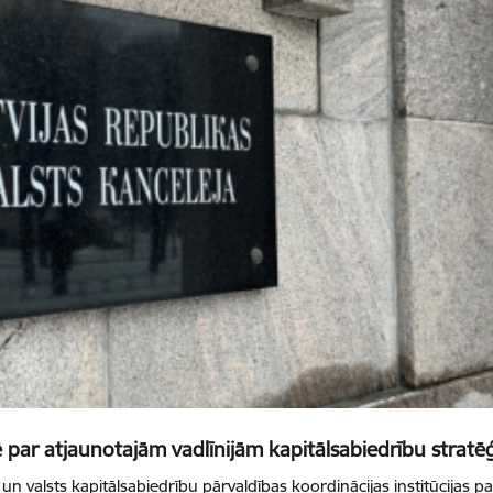
 par atjaunotajām vadlīnijām kapitālsabiedrību stratēģi
 un valsts kapitālsabiedrību pārvaldības koordinācijas institūcijas 