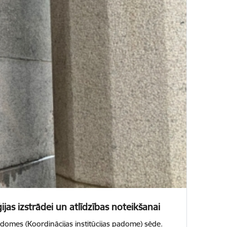
jas izstrādei un atlīdzības noteikšanai
padomes (Koordinācijas institūcijas padome) sēde.