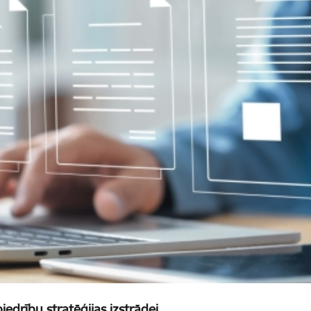
iedrību stratēģijas izstrādei