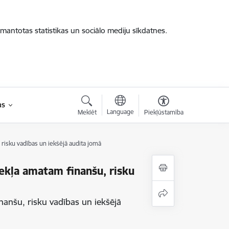
zmantotas statistikas un sociālo mediju sīkdatnes.
as
Language
Meklēt
Piekļūstamība
risku vadības un iekšējā audita jomā
ekļa amatam finanšu, risku
anšu, risku vadības un iekšējā