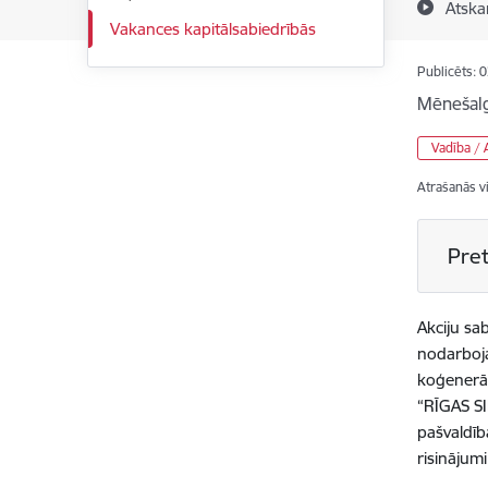
Atska
Vakances kapitālsabiedrībās
Publicēts: 
Mēnešal
Vadība /
Atrašanās v
Pret
Akciju sa
nodarboja
koģenerāc
“RĪGAS SI
pašvaldīb
risinājum