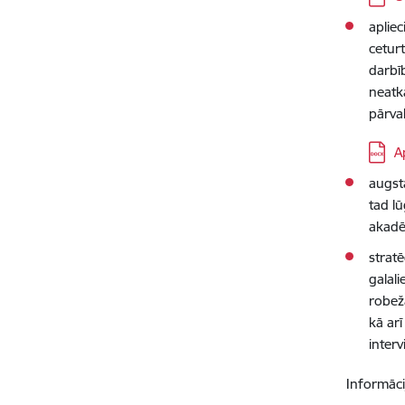
aplie
cetur
darbī
neatk
pārval
Lejupi
A
augst
tad l
akadē
strat
galal
robež
kā arī
interv
Informāci