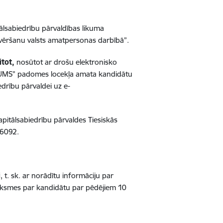
ālsabiedrību pārvaldības likuma
ovēršanu valsts amatpersonas darbībā”.
itot,
nosūtot ar drošu elektronisko
LTUMS” padomes locekļa amata kandidātu
edrību pārvaldei uz e-
apitālsabiedrību pārvaldes Tiesiskās
26092.
i
, t. sk. ar norādītu informāciju par
auksmes par kandidātu par pēdējiem 10