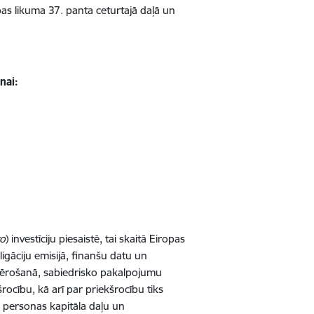
bas likuma 37. panta ceturtajā daļā un
nai:
ro
) investīciju piesaistē, tai skaitā Eiropas
igāciju emisijā, finanšu datu un
mērošanā, sabiedrisko pakalpojumu
šrocību, kā arī par priekšrocību tiks
s personas kapitāla daļu un