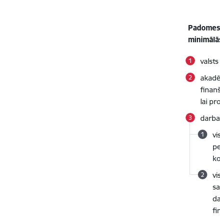
Padomes 
minimālā
valst
akadē
finan
lai p
darba
vi
pe
k
vi
sa
da
fi