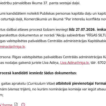
biedrību pārvaldības likuma 37. panta sestajai daļai.
umi kandidātiem noteikti Publiskas personas kapitāla daļu un kapit
 ceturtajā daļā, Komerclikumā un likumā “Par interešu konflikta n
s dalībai atlases procesā lūdzam iesniegt
līdz 27.07.2026. ieska
parakstītus dokumentus ar norādi “Akciju sabiedrības “RĪGAS SI
Rīgas valstspilsētas pašvaldības Centrālās administrācijas Kapitālsabi
minacija@riga.lv
.
rsona: Rīgas valstspilsētas pašvaldības Centrālās administrācijas K
as nodaļas galvenā juriste Līva Adiņa,
Liva.Adina@riga.lv
, tālr. 670
procesā kandidāti iesniedz šādus dokumentus:
 gaitas aprakstu (
Curriculum Vitae
)
atbilstoši pievienotajai forma
nām (vismaz trijām), no kurām nominācijas komisija var iegūt ats
m;
elādēt:
V forma