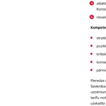
atbil
Komer
nevai
Kompeten
strat
pozit
kriti
koman
pārma
Pieredze 
Savienība
uzņēmuma 
tarifu not
uzskatīta