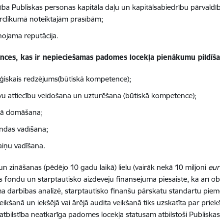
stība Publiskas personas kapitāla daļu un kapitālsabiedrību pārvaldī
clikumā noteiktajām prasībām;
nojama reputācija.
ces, kas ir nepieciešamas padomes locekļa pienākumu pildīša
ēģiskais redzējums(būtiskā kompetence);
īvu attiecību veidošana un uzturēšana (būtiskā kompetence);
skā domāšana;
das vadīšana;
iņu vadīšana.
un zināšanas (pēdējo 10 gadu laikā) lielu (vairāk nekā 10 miljoni
eu
s fondu un starptautisko aizdevēju finansējuma piesaistē, kā arī obl
darbības analīzē, starptautisko finanšu pārskatu standartu pie
eikšanā un iekšējā vai ārējā audita veikšanā tiks uzskatīta par priek
 atbilstība neatkarīga padomes locekļa statusam atbilstoši Publiska