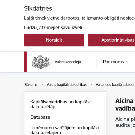
Pāriet uz lapas saturu
Sīkdatnes
Lai šī tīmekļvietne darbotos, tā izmanto obligāti nepiec
Lūdzu, atzīmējiet savu izvēli:
Noraidīt
Apstiprināt visas
Par mums
Sākums
Valsts kapitālsabiedrības
Vakances kapitālsabiedr
Aicina
Kapitālsabiedrības un kapitāla
daļu turētāji
vadība
Datubāze
Aicina p
audita 
Uzņēmumu vadītājiem un kapitāla
daļu turētājiem