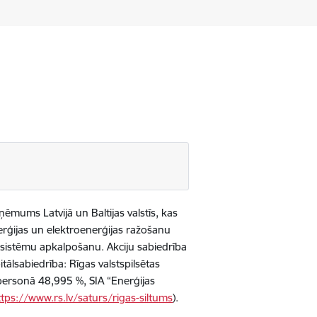
ņēmums Latvijā un Baltijas valstīs, kas
nerģijas un elektroenerģijas ražošanu
u sistēmu apkalpošanu. Akciju sabiedrība
tālsabiedrība: Rīgas valstspilsētas
s personā 48,995 %, SIA “Enerģijas
ttps://www.rs.lv/saturs/rigas-siltums
).