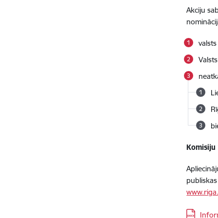
Akciju sa
nominācij
valsts
Valst
neatk
Li
Rī
bi
Komisiju
Apliecin
publiskas
www.riga.
Lejupielā
Infor