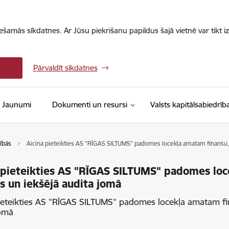
iešamās sīkdatnes. Ar Jūsu piekrišanu papildus šajā vietnē var tikt i
Pārvaldīt sīkdatnes
Jaunumi
Dokumenti un resursi
Valsts kapitālsabiedrīb
ībās
Aicina pieteikties AS "RĪGAS SILTUMS" padomes locekļa amatam finanšu, 
 pieteikties AS "RĪGAS SILTUMS" padomes loc
s un iekšējā audita jomā
ieteikties AS "RĪGAS SILTUMS" padomes locekļa amatam fin
jomā