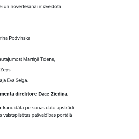
 un novērtēšanai ir izveidota
arina Podvinska,
 jautājumos) Mārtiņš Tīdens,
s Zeps
tāja Eva Selga.
tamenta direktore Dace Ziediņa.
ar kandidāta personas datu apstrādi
valstspilsētas pašvaldības portālā