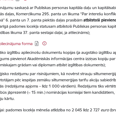
cinājumu saskaņā ar Publiskas personas kapitāla daļu un kapitālsab
tās daļas, Komerclikuma 295. panta un likuma “Par interešu konfl
bā” 6. panta un 7. panta piektās daļas prasībām
atbilstoši pievien
arīgā padomes locekļa statusam atbilstoši Publiskas personas kapit
dības likuma 37. panta sestajai daļai, ja attiecināms);
elādēt:
pliecinājuma forma
āko izglītību apliecinošu dokumentu kopijas (ja augstāko izglītību a
ūgums pievienot Akadēmiskās informācijas centra izziņas kopiju par
miskajam grādam vai diplomam atbilst izglītības dokuments);
ēģisko redzējumu par risinājumiem, kā novērst strauju siltumenerģ
ietotājam pēc iespējas zemāku siltumenerģijas tarifu akciju sabie
ās
(redzējuma apjoms – līdz 1 000 vārdiem). Redzējums tiks vērtēts
 būs jāprezentē (~ 15 min.) nominācijas komisijai tiem kandidātiem, ka
iju kārtu.
jai: padomes locekļa mēneša atlīdzība no 2 045 līdz 2 727
euro
(br