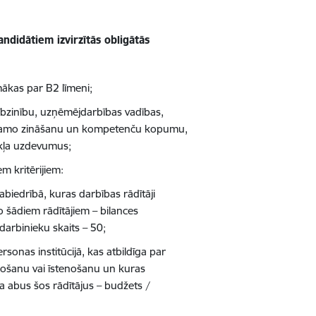
ndidātiem izvirzītās obligātās
ākas par B2 līmeni;
ībzinību, uzņēmējdarbības vadības,
ciešamo zināšanu un kompetenču kopumu,
ekļa uzdevumus;
m kritērijiem:
biedrībā, kuras darbības rādītāji
 šādiem rādītājiem – bilances
s darbinieku skaits – 50;
rsonas institūcijā, kas atbildīga par
došanu vai īstenošanu un kuras
a abus šos rādītājus – budžets /