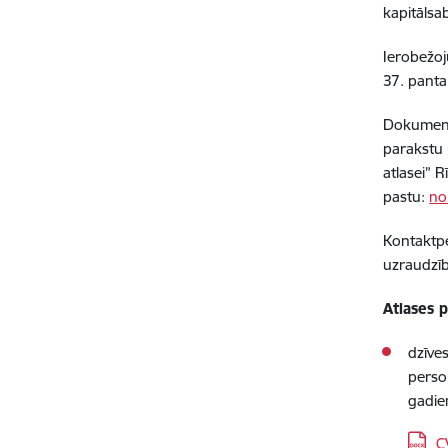
kapitālsa
Ierobežoj
37. panta
Dokumentu
parakstu 
atlasei” 
pastu:
no
Kontaktpe
uzraudzīb
Atlases 
dzīves
perso
gadie
Lejupi
C