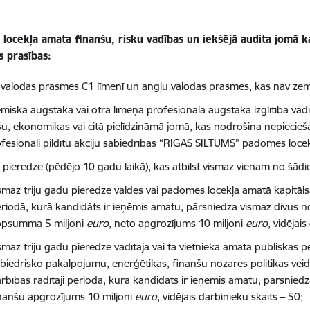
locekļa amata finanšu, risku vadības un iekšējā audita jomā ka
s prasības:
s valodas prasmes C1 līmenī un angļu valodas prasmes, kas nav zem
miskā augstākā vai otrā līmeņa profesionālā augstākā izglītība vad
šu, ekonomikas vai citā pielīdzināmā jomā, kas nodrošina nepie
rofesionāli pildītu akciju sabiedrības “RĪGAS SILTUMS” padomes loc
 pieredze (pēdējo 10 gadu laikā), kas atbilst vismaz vienam no šādie
smaz triju gadu pieredze valdes vai padomes locekļa amatā kapitālsa
riodā, kurā kandidāts ir ieņēmis amatu, pārsniedza vismaz divus no
opsumma 5 miljoni
euro
, neto apgrozījums 10 miljoni
euro
, vidējai
smaz triju gadu pieredze vadītāja vai tā vietnieka amatā publiskas pe
biedrisko pakalpojumu, enerģētikas, finanšu nozares politikas vei
rbības rādītāji periodā, kurā kandidāts ir ieņēmis amatu, pārsniedz
nanšu apgrozījums 10 miljoni
euro
, vidējais darbinieku skaits – 50;