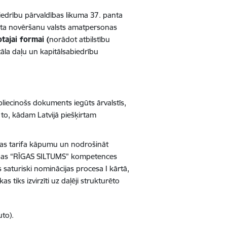
iedrību pārvaldības likuma 37. panta
ikta novēršanu valsts amatpersonas
otajai formai (
norādot atbilstību
āla daļu un kapitālsabiedrību
pliecinošs dokuments iegūts ārvalstīs,
 to, kādam Latvijā piešķirtam
ijas tarifa kāpumu un nodrošināt
drības “RĪGAS SILTUMS” kompetences
 saturiski nominācijas procesa I kārtā,
s tiks izvirzīti uz daļēji strukturēto
uto).