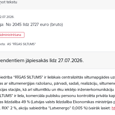
ņot tekstu
02.07.2026.
ga:
No 2045 līdz 2727 euro (bruto)
 Administrēšana
ieta:
AS "RĪGAS SILTUMS"
endentiem jāpiesakās līdz
27.07.2026.
biedrība “RĪGAS SILTUMS” ir lielākais centralizētās siltumapgādes uz
s ar siltumenerģijas ražošanu, pārvadi, sadali, realizāciju, siltume
ijas stacijās, kā arī siltumtīklu un ēku iekšējo inženierkomunikācij
LTUMS” ir liela, komerciāla publisku personu kontrolēta privāta kapi
as līdzdalība 49 % (Latvijas valsts līdzdalība Ekonomikas ministrija
i. RIX” 2 %, akciju sabiedrība “Latvenergo” 0,005 %) (vairāk lasiet:
h