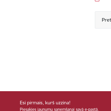
Pret
Esi pirmais, kurš uzzina!
Piesakies jaunumu saņemšanai savā e-pastā.