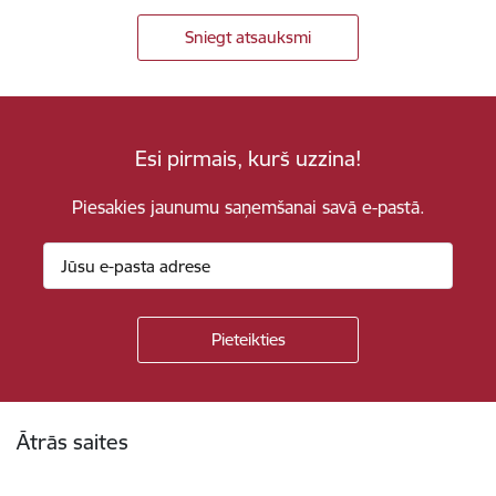
Sniegt atsauksmi
Esi pirmais, kurš uzzina!
Piesakies jaunumu saņemšanai savā e-pastā.
Kājene
Ātrās saites