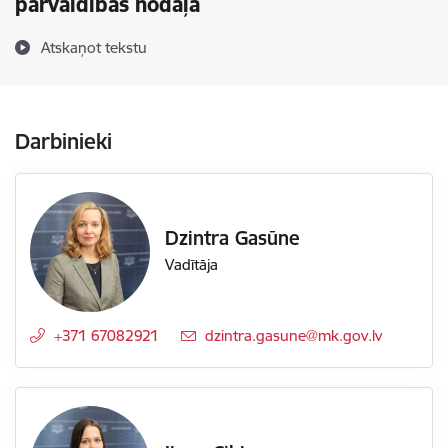
pārvaldības nodaļa
Atskaņot tekstu
Darbinieki
Dzintra Gasūne
Vadītāja
+371 67082921
E-pasts:
dzintra.gasune@mk.gov.lv