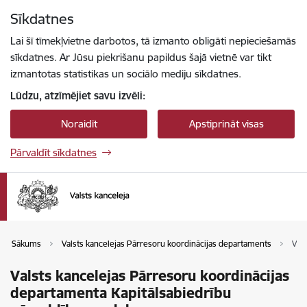
Pāriet uz lapas saturu
Sīkdatnes
Spied
lai meklētu
Enter
Lai šī tīmekļvietne darbotos, tā izmanto obligāti nepieciešamās
sīkdatnes. Ar Jūsu piekrišanu papildus šajā vietnē var tikt
izmantotas statistikas un sociālo mediju sīkdatnes.
Lūdzu, atzīmējiet savu izvēli:
Noraidīt
Apstiprināt visas
Pārvaldīt sīkdatnes
Sākums
Valsts kancelejas Pārresoru koordinācijas departaments
Val
Valsts kancelejas Pārresoru koordinācijas
departamenta Kapitālsabiedrību