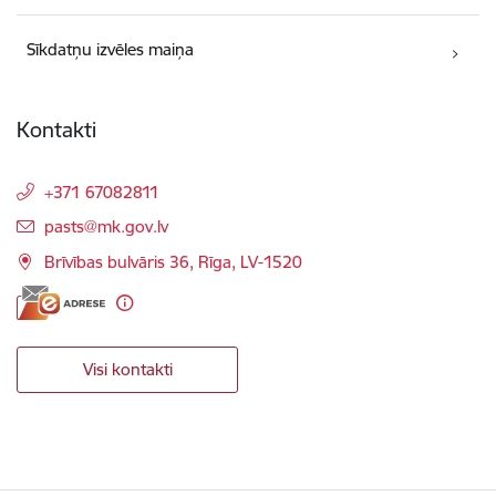
Sīkdatņu izvēles maiņa
Kontakti
+371 67082811
E-pasts:
pasts@mk.gov.lv
Brīvības bulvāris 36, Rīga, LV-1520
Visi kontakti