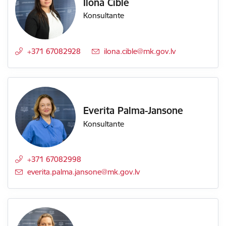
Ilona Cible
Konsultante
+371 67082928
E-pasts:
ilona.cible@mk.gov.lv
Everita Palma-Jansone
Konsultante
+371 67082998
E-pasts:
everita.palma.jansone@mk.gov.lv