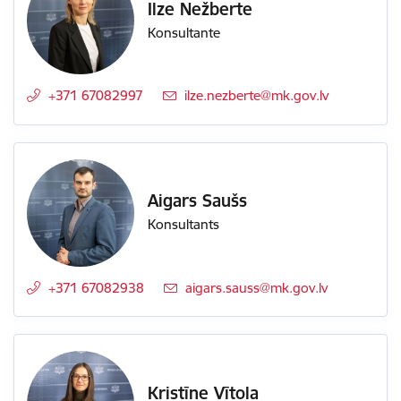
Ilze Nežberte
Konsultante
+371 67082997
E-pasts:
ilze.nezberte@mk.gov.lv
Aigars Saušs
Konsultants
+371 67082938
E-pasts:
aigars.sauss@mk.gov.lv
Kristīne Vītola