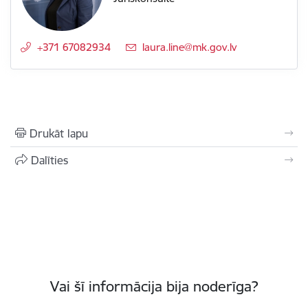
+371 67082934
E-pasts:
laura.line@mk.gov.lv
Drukāt lapu
Dalīties
Vai šī informācija bija noderīga?