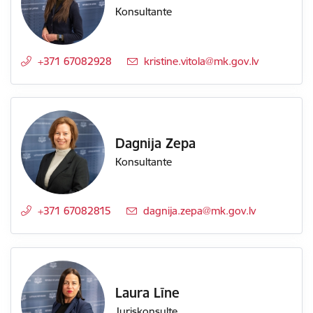
Konsultante
+371 67082928
E-pasts:
kristine.vitola@mk.gov.lv
Dagnija Zepa
Konsultante
+371 67082815
E-pasts:
dagnija.zepa@mk.gov.lv
Laura Līne
Juriskonsulte