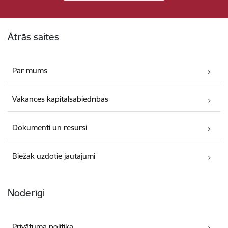
Kājene
Ātrās saites
Par mums
Vakances kapitālsabiedrībās
Dokumenti un resursi
Biežāk uzdotie jautājumi
Noderīgi
Privātuma politika