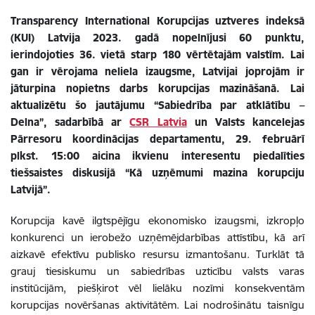
Transparency International Korupcijas uztveres indeksā
(KUI) Latvija 2023. gadā nopelnījusi 60 punktu,
ierindojoties 36. vietā starp 180 vērtētajām valstīm. Lai
gan ir vērojama neliela izaugsme, Latvijai joprojām ir
jāturpina nopietns darbs korupcijas mazināšanā. Lai
aktualizētu šo jautājumu “Sabiedrība par atklātību –
Delna”, sadarbībā ar
CSR Latvia
un Valsts kancelejas
Pārresoru koordinācijas departamentu, 29. februārī
plkst. 15:00 aicina ikvienu interesentu piedalīties
tiešsaistes diskusijā “Kā uzņēmumi mazina korupciju
Latvijā”.
Korupcija kavē ilgtspējīgu ekonomisko izaugsmi, izkropļo
konkurenci un ierobežo uzņēmējdarbības attīstību, kā arī
aizkavē efektīvu publisko resursu izmantošanu. Turklāt tā
grauj tiesiskumu un sabiedrības uzticību valsts varas
institūcijām, piešķirot vēl lielāku nozīmi konsekventām
korupcijas novēršanas aktivitātēm. Lai nodrošinātu taisnīgu