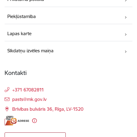
Piekļūstamība
Lapas karte
Sīkdatņu izvēles maiņa
Kontakti
+371 67082811
E-pasts:
pasts@mk.gov.lv
Brīvības bulvāris 36, Rīga, LV-1520