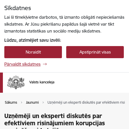
Pāriet uz lapas saturu
Sīkdatnes
Spied
lai meklētu
Enter
Lai šī tīmekļvietne darbotos, tā izmanto obligāti nepieciešamās
sīkdatnes. Ar Jūsu piekrišanu papildus šajā vietnē var tikt
izmantotas statistikas un sociālo mediju sīkdatnes.
Lūdzu, atzīmējiet savu izvēli:
Noraidīt
Apstiprināt visas
Pārvaldīt sīkdatnes
Sākums
Jaunumi
Uzņēmēji un eksperti diskutēs par efektīviem risin
Uzņēmēji un eksperti diskutēs par
efektīviem risinājumiem korupcijas