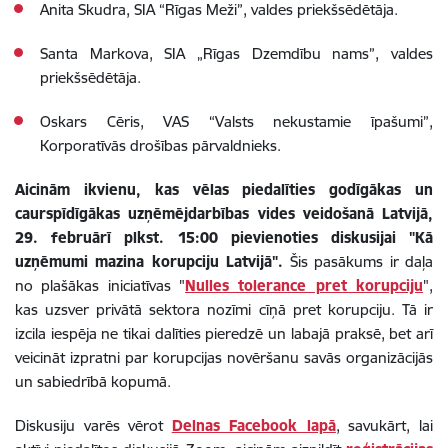
Anita Skudra, SIA “Rīgas Meži”, valdes priekšsēdētāja.
Santa Markova, SIA „Rīgas Dzemdību nams”, valdes
priekšsēdētāja.
Oskars Cēris, VAS “Valsts nekustamie īpašumi”,
Korporatīvās drošības pārvaldnieks.
Aicinām ikvienu, kas vēlas piedalīties godīgākas un
caurspīdīgākas uzņēmējdarbības vides veidošanā Latvijā,
29. februārī plkst. 15:00 pievienoties diskusijai "Kā
uzņēmumi mazina korupciju Latvijā".
Šis pasākums ir daļa
no plašākas iniciatīvas "
Nulles tolerance pret korupciju
",
kas uzsver privātā sektora nozīmi cīņā pret korupciju. Tā ir
izcila iespēja ne tikai dalīties pieredzē un labajā praksē, bet arī
veicināt izpratni par korupcijas novēršanu savās organizācijās
un sabiedrībā kopumā.
Diskusiju varēs vērot
Delnas Facebook lapā
, savukārt, lai