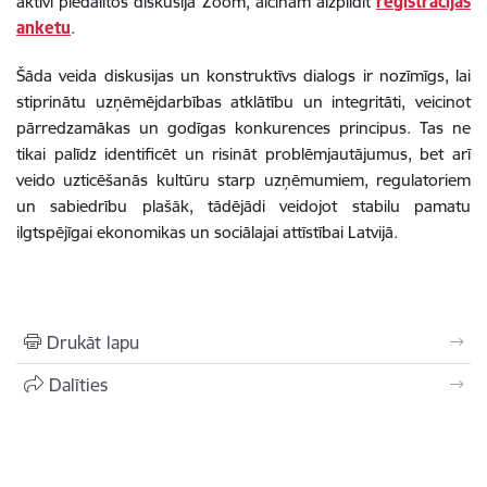
aktīvi piedalītos diskusijā Zoom, aicinām aizpildīt
reģistrācijas
anketu
.
Šāda veida diskusijas un konstruktīvs dialogs ir nozīmīgs, lai
stiprinātu uzņēmējdarbības atklātību un integritāti, veicinot
pārredzamākas un godīgas konkurences principus. Tas ne
tikai palīdz identificēt un risināt problēmjautājumus, bet arī
veido uzticēšanās kultūru starp uzņēmumiem, regulatoriem
un sabiedrību plašāk, tādējādi veidojot stabilu pamatu
ilgtspējīgai ekonomikas un sociālajai attīstībai Latvijā.
Drukāt lapu
Dalīties