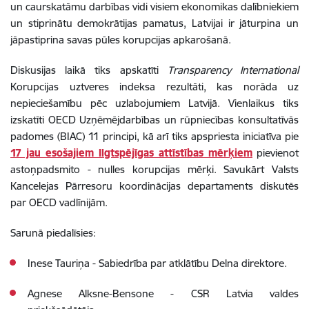
un caurskatāmu darbības vidi visiem ekonomikas dalībniekiem
un stiprinātu demokrātijas pamatus, Latvijai ir jāturpina un
jāpastiprina savas pūles korupcijas apkarošanā.
Diskusijas laikā tiks apskatīti
Transparency International
Korupcijas uztveres indeksa rezultāti, kas norāda uz
nepieciešamību pēc uzlabojumiem Latvijā. Vienlaikus tiks
izskatīti OECD Uzņēmējdarbības un rūpniecības konsultatīvās
padomes (BIAC) 11 principi, kā arī tiks apspriesta iniciatīva pie
17 jau esošajiem Ilgtspējīgas attīstības mērķiem
pievienot
astoņpadsmito - nulles korupcijas mērķi. Savukārt Valsts
Kancelejas Pārresoru koordinācijas departaments diskutēs
par OECD vadlīnijām.
Sarunā piedalīsies:
Inese Tauriņa - Sabiedrība par atklātību Delna direktore.
Agnese Alksne-Bensone - CSR Latvia valdes