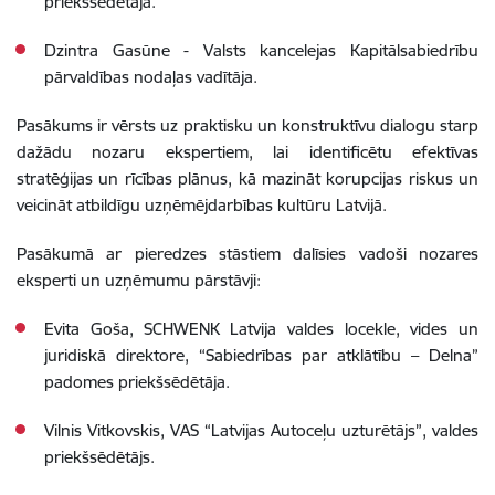
priekšsēdētāja.
Dzintra Gasūne - Valsts kancelejas Kapitālsabiedrību
pārvaldības nodaļas vadītāja.
Pasākums ir vērsts uz praktisku un konstruktīvu dialogu starp
dažādu nozaru ekspertiem, lai identificētu efektīvas
stratēģijas un rīcības plānus, kā mazināt korupcijas riskus un
veicināt atbildīgu uzņēmējdarbības kultūru Latvijā.
Pasākumā ar pieredzes stāstiem dalīsies vadoši nozares
eksperti un uzņēmumu pārstāvji:
Evita Goša, SCHWENK Latvija valdes locekle, vides un
juridiskā direktore, “Sabiedrības par atklātību – Delna”
padomes priekšsēdētāja.
Vilnis Vitkovskis, VAS “Latvijas Autoceļu uzturētājs”, valdes
priekšsēdētājs.