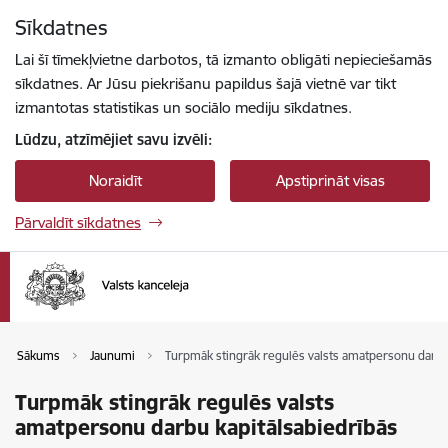
Pāriet uz lapas saturu
Sīkdatnes
Spied
lai meklētu
Enter
Lai šī tīmekļvietne darbotos, tā izmanto obligāti nepieciešamās
sīkdatnes. Ar Jūsu piekrišanu papildus šajā vietnē var tikt
izmantotas statistikas un sociālo mediju sīkdatnes.
Lūdzu, atzīmējiet savu izvēli:
Noraidīt
Apstiprināt visas
Pārvaldīt sīkdatnes
Sākums
Jaunumi
Turpmāk stingrāk regulēs valsts amatpersonu darbu
Turpmāk stingrāk regulēs valsts
amatpersonu darbu kapitālsabiedrībās