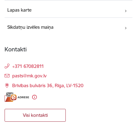
Lapas karte
Sīkdatņu izvēles maiņa
Kontakti
+371 67082811
E-pasts:
pasts@mk.gov.lv
Brīvības bulvāris 36, Rīga, LV-1520
Visi kontakti