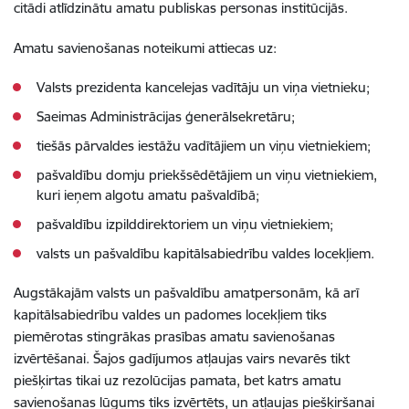
citādi atlīdzinātu amatu publiskas personas institūcijās.
Amatu savienošanas noteikumi attiecas uz:
Valsts prezidenta kancelejas vadītāju un viņa vietnieku;
Saeimas Administrācijas ģenerālsekretāru;
tiešās pārvaldes iestāžu vadītājiem un viņu vietniekiem;
pašvaldību domju priekšsēdētājiem un viņu vietniekiem,
kuri ieņem algotu amatu pašvaldībā;
pašvaldību izpilddirektoriem un viņu vietniekiem;
valsts un pašvaldību kapitālsabiedrību valdes locekļiem.
Augstākajām valsts un pašvaldību amatpersonām, kā arī
kapitālsabiedrību valdes un padomes locekļiem tiks
piemērotas stingrākas prasības amatu savienošanas
izvērtēšanai. Šajos gadījumos atļaujas vairs nevarēs tikt
piešķirtas tikai uz rezolūcijas pamata, bet katrs amatu
savienošanas lūgums tiks izvērtēts, un atļaujas piešķiršanai