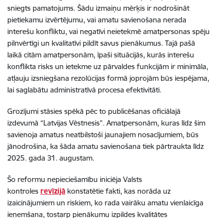
sniegts pamatojums. Šādu izmaiņu mērķis ir nodrošināt
pietiekamu izvērtējumu, vai amatu savienošana nerada
interešu konfliktu, vai negatīvi neietekmē amatpersonas spēju
pilnvērtīgi un kvalitatīvi pildīt savus pienākumus. Tajā pašā
laikā citām amatpersonām, īpaši situācijās, kurās interešu
konflikta risks un ietekme uz pārvaldes funkcijām ir minimāla,
atļauju izsniegšana rezolūcijas formā joprojām būs iespējama,
lai saglabātu administratīvā procesa efektivitāti.
Grozījumi stāsies spēkā pēc to publicēšanas oficiālajā
izdevumā “Latvijas Vēstnesis”. Amatpersonām, kuras līdz šim
savienoja amatus neatbilstoši jaunajiem nosacījumiem, būs
jānodrošina, ka šāda amatu savienošana tiek pārtraukta līdz
2025. gada 31. augustam.
Šo reformu nepieciešamību iniciēja Valsts
kontroles
revīzijā
konstatētie fakti, kas norāda uz
izaicinājumiem un riskiem, ko rada vairāku amatu vienlaicīga
ieņemšana, tostarp pienākumu izpildes kvalitātes