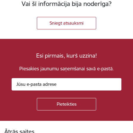
Vai šī informācija bija noderīga?
Sniegt atsauksmi
Esi pirmais, kurš uzzina!
Piesakies jaunumu saņemšanai savā e-pastā.
Kājene
Ātrās saites