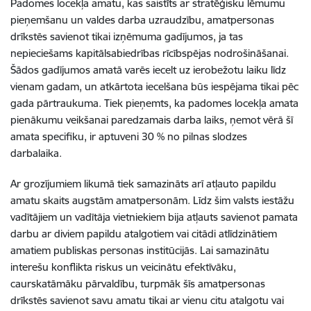
Padomes locekļa amatu, kas saistīts ar stratēģisku lēmumu
pieņemšanu un valdes darba uzraudzību, amatpersonas
drīkstēs savienot tikai izņēmuma gadījumos, ja tas
nepieciešams kapitālsabiedrības rīcībspējas nodrošināšanai.
Šādos gadījumos amatā varēs iecelt uz ierobežotu laiku līdz
vienam gadam, un atkārtota iecelšana būs iespējama tikai pēc
gada pārtraukuma. Tiek pieņemts, ka padomes locekļa amata
pienākumu veikšanai paredzamais darba laiks, ņemot vērā šī
amata specifiku, ir aptuveni 30 % no pilnas slodzes
darbalaika.
Ar grozījumiem likumā tiek samazināts arī atļauto papildu
amatu skaits augstām amatpersonām. Līdz šim valsts iestāžu
vadītājiem un vadītāja vietniekiem bija atļauts savienot pamata
darbu ar diviem papildu atalgotiem vai citādi atlīdzinātiem
amatiem publiskas personas institūcijās. Lai samazinātu
interešu konflikta riskus un veicinātu efektīvāku,
caurskatāmāku pārvaldību, turpmāk šīs amatpersonas
drīkstēs savienot savu amatu tikai ar vienu citu atalgotu vai