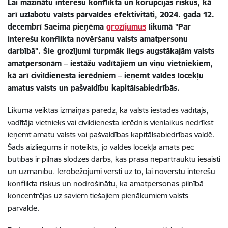
Lai mazinātu interešu konflikta un korupcijas riskus, kā
arī uzlabotu valsts pārvaldes efektivitāti, 2024. gada 12.
decembrī Saeima pieņēma
grozījumus
likumā "Par
interešu konflikta novēršanu valsts amatpersonu
darbībā". Šie grozījumi turpmāk liegs augstākajām valsts
amatpersonām – iestāžu vadītājiem un viņu vietniekiem,
kā arī civildienesta ierēdņiem – ieņemt valdes locekļu
amatus valsts un pašvaldību kapitālsabiedrībās.
Likumā veiktās izmaiņas paredz, ka valsts iestādes vadītājs,
vadītāja vietnieks vai civildienesta ierēdnis vienlaikus nedrīkst
ieņemt amatu valsts vai pašvaldības kapitālsabiedrības valdē.
Šāds aizliegums ir noteikts, jo valdes locekļa amats pēc
būtības ir pilnas slodzes darbs, kas prasa nepārtrauktu iesaisti
un uzmanību. Ierobežojumi vērsti uz to, lai novērstu interešu
konflikta riskus un nodrošinātu, ka amatpersonas pilnībā
koncentrējas uz saviem tiešajiem pienākumiem valsts
pārvaldē.