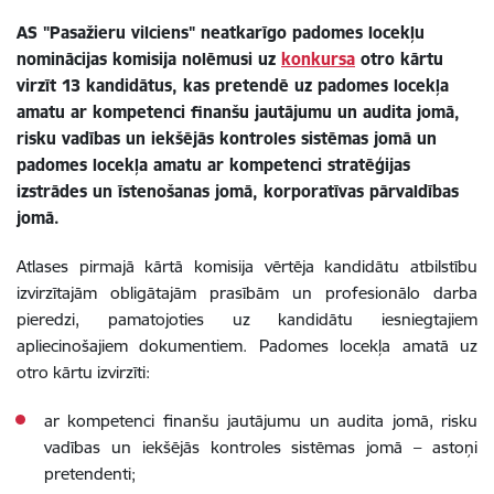
AS "Pasažieru vilciens" neatkarīgo padomes locekļu
nominācijas komisija nolēmusi uz
konkursa
otro kārtu
virzīt 13 kandidātus, kas pretendē uz padomes locekļa
amatu ar kompetenci finanšu jautājumu un audita jomā,
risku vadības un iekšējās kontroles sistēmas jomā un
padomes locekļa amatu ar kompetenci stratēģijas
izstrādes un īstenošanas jomā, korporatīvas pārvaldības
jomā.
Atlases pirmajā kārtā komisija vērtēja kandidātu atbilstību
izvirzītajām obligātajām prasībām un profesionālo darba
pieredzi, pamatojoties uz kandidātu iesniegtajiem
apliecinošajiem dokumentiem. Padomes locekļa amatā uz
otro kārtu izvirzīti:
ar kompetenci finanšu jautājumu un audita jomā, risku
vadības un iekšējās kontroles sistēmas jomā – astoņi
pretendenti;