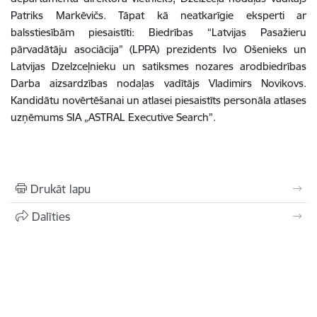
Patriks Markēvičs. Tāpat kā neatkarīgie eksperti ar
balsstiesībām piesaistīti: Biedrības “Latvijas Pasažieru
pārvadātāju asociācija” (LPPA) prezidents Ivo Ošenieks un
Latvijas Dzelzceļnieku un satiksmes nozares arodbiedrības
Darba aizsardzības nodaļas vadītājs Vladimirs Novikovs.
Kandidātu novērtēšanai un atlasei piesaistīts personāla atlases
uzņēmums SIA „ASTRAL Executive Search”.
Drukāt lapu
Dalīties