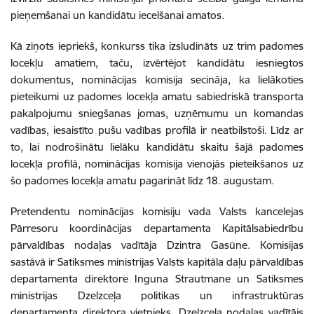
pieņemšanai un kandidātu iecelšanai amatos.
Kā ziņots iepriekš, konkurss tika izsludināts uz trim padomes
locekļu amatiem, taču, izvērtējot kandidātu iesniegtos
dokumentus, nominācijas komisija secināja, ka lielākoties
pieteikumi uz padomes locekļa amatu sabiedriskā transporta
pakalpojumu sniegšanas jomas, uzņēmumu un komandas
vadības, iesaistīto pušu vadības profilā ir neatbilstoši. Līdz ar
to, lai nodrošinātu lielāku kandidātu skaitu šajā padomes
locekļa profilā, nominācijas komisija vienojās pieteikšanos uz
šo padomes locekļa amatu pagarināt līdz 18. augustam.
Pretendentu nominācijas komisiju vada Valsts kancelejas
Pārresoru koordinācijas departamenta Kapitālsabiedrību
pārvaldības nodaļas vadītāja Dzintra Gasūne. Komisijas
sastāvā ir Satiksmes ministrijas Valsts kapitāla daļu pārvaldības
departamenta direktore Inguna Strautmane un Satiksmes
ministrijas Dzelzceļa politikas un infrastruktūras
departamenta direktora vietnieks, Dzelzceļa nodaļas vadītājs