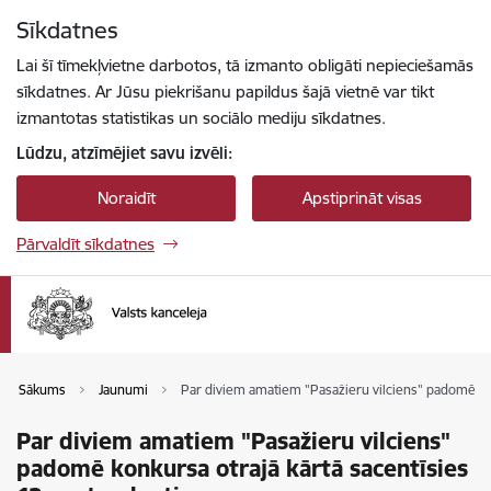
Pāriet uz lapas saturu
Sīkdatnes
Spied
lai meklētu
Enter
Lai šī tīmekļvietne darbotos, tā izmanto obligāti nepieciešamās
sīkdatnes. Ar Jūsu piekrišanu papildus šajā vietnē var tikt
izmantotas statistikas un sociālo mediju sīkdatnes.
Lūdzu, atzīmējiet savu izvēli:
Noraidīt
Apstiprināt visas
Pārvaldīt sīkdatnes
Sākums
Jaunumi
Par diviem amatiem "Pasažieru vilciens" padomē kon
Par diviem amatiem "Pasažieru vilciens"
padomē konkursa otrajā kārtā sacentīsies