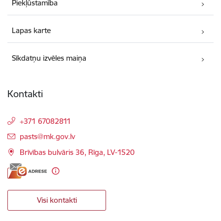
Piekļūstamība
Lapas karte
Sīkdatņu izvēles maiņa
Kontakti
+371 67082811
E-pasts:
pasts@mk.gov.lv
Brīvības bulvāris 36, Rīga, LV-1520
Visi kontakti