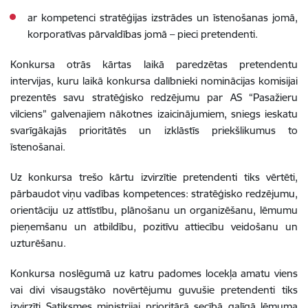
ar kompetenci stratēģijas izstrādes un īstenošanas jomā,
korporatīvas pārvaldības jomā – pieci pretendenti.
Konkursa otrās kārtas laikā paredzētas pretendentu
intervijas, kuru laikā konkursa dalībnieki nominācijas komisijai
prezentēs savu stratēģisko redzējumu par AS “Pasažieru
vilciens” galvenajiem nākotnes izaicinājumiem, sniegs ieskatu
svarīgākajās prioritātēs un izklāstīs priekšlikumus to
īstenošanai.
Uz konkursa trešo kārtu izvirzītie pretendenti tiks vērtēti,
pārbaudot viņu vadības kompetences: stratēģisko redzējumu,
orientāciju uz attīstību, plānošanu un organizēšanu, lēmumu
pieņemšanu un atbildību, pozitīvu attiecību veidošanu un
uzturēšanu.
Konkursa noslēgumā uz katru padomes locekļa amatu viens
vai divi visaugstāko novērtējumu guvušie pretendenti tiks
izvirzīti Satiksmes ministrijai prioritārā secībā galīgā lēmuma