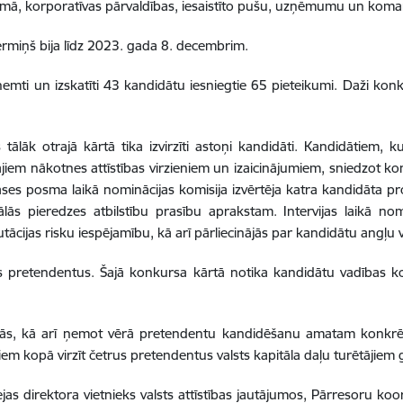
mā, korporatīvas pārvaldības, iesaistīto pušu, uzņēmumu un kom
ermiņš bija līdz 2023. gada 8. decembrim.
 un izskatīti 43 kandidātu iesniegtie 65 pieteikumi. Daži konkur
lāk otrajā kārtā tika izvirzīti astoņi kandidāti. Kandidātiem, kuri
iem nākotnes attīstības virzieniem un izaicinājumiem, sniedzot ko
lases posma laikā nominācijas komisija izvērtēja katra kandidāta p
ālās pieredzes atbilstību prasību aprakstam. Intervijas laikā nom
ācijas risku iespējamību, kā arī pārliecinājās par kandidātu angļu
us pretendentus. Šajā konkursa kārtā notika kandidātu vadības 
rtās, kā arī ņemot vērā pretendentu kandidēšanu amatam konkrē
kopā virzīt četrus pretendentus valsts kapitāla daļu turētājiem
jas direktora vietnieks valsts attīstības jautājumos, Pārresoru koo