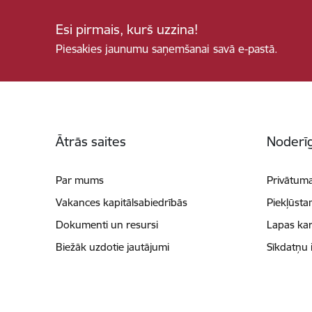
Esi pirmais, kurš uzzina!
Piesakies jaunumu saņemšanai savā e-pastā.
Kājene
Ātrās saites
Noderīg
Par mums
Privātuma
Vakances kapitālsabiedrībās
Piekļūsta
Dokumenti un resursi
Lapas kar
Biežāk uzdotie jautājumi
Sīkdatņu 