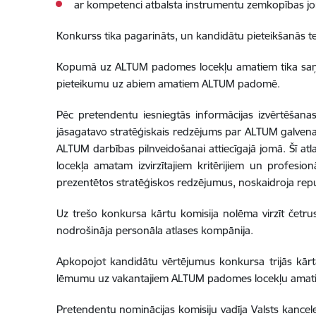
ar kompetenci atbalsta instrumentu zemkopības jo
Konkurss tika pagarināts, un kandidātu pieteikšanās t
Kopumā uz ALTUM padomes locekļu amatiem tika saņemti
pieteikumu uz abiem amatiem ALTUM padomē.
Pēc pretendentu iesniegtās informācijas izvērtēšanas tā
jāsagatavo stratēģiskais redzējums par ALTUM galvenaj
ALTUM darbības pilnveidošanai attiecīgajā jomā. Šī at
locekļa amatam izvirzītajiem kritērijiem un profesion
prezentētos stratēģiskos redzējumus, noskaidroja reput
Uz trešo konkursa kārtu komisija nolēma virzīt četr
nodrošināja personāla atlases kompānija.
Apkopojot kandidātu vērtējumus konkursa trijās kā
lēmumu uz vakantajiem ALTUM padomes locekļu amatiem 
Pretendentu nominācijas komisiju vadīja Valsts kancele