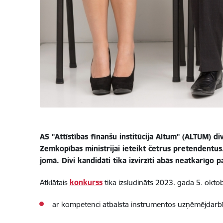
AS "Attīstības finanšu institūcija Altum" (ALTUM) 
Zemkopības ministrijai ieteikt četrus pretendentus
jomā. Divi kandidāti tika izvirzīti abās neatkarīgo
Atklātais
konkurss
tika izsludināts 2023. gada 5. okt
ar kompetenci atbalsta instrumentos uzņēmējdarbība