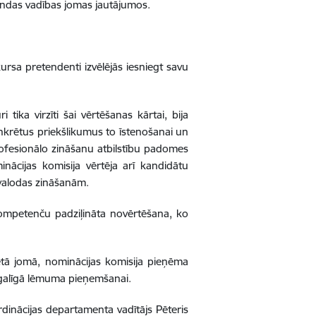
andas vadības jomas jautājumos.
sa pretendenti izvēlējās iesniegt savu
 tika virzīti šai vērtēšanas kārtai, bija
nkrētus priekšlikumus to īstenošanai un
rofesionālo zināšanu atbilstību padomes
inācijas komisija vērtēja arī kandidātu
 valodas zināšanām.
kompetenču padziļināta novērtēšana, ko
tā jomā, nominācijas komisija pieņēma
 galīgā lēmuma pieņemšanai.
rdinācijas departamenta vadītājs Pēteris