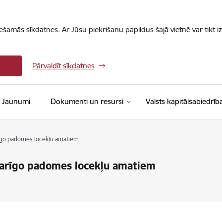
iešamās sīkdatnes. Ar Jūsu piekrišanu papildus šajā vietnē var tikt i
Pārvaldīt sīkdatnes
Jaunumi
Dokumenti un resursi
Valsts kapitālsabiedrīb
īgo padomes locekļu amatiem
arīgo padomes locekļu amatiem