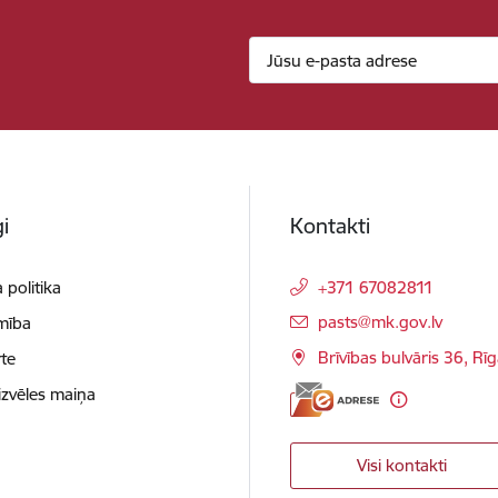
i
Kontakti
 politika
+371 67082811
E-pasts:
pasts@mk.gov.lv
mība
Brīvības bulvāris 36, Rī
te
izvēles maiņa
Visi kontakti