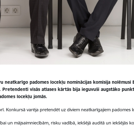
divu neatkarīgo padomes locekļu nominācijas komisija nolēmusi 
. Pretendenti visās atlases kārtās bija ieguvuši augstāko punk
 padomes locekļu jomās.
obrī. Konkursā varēja pretendēt uz diviem neatkarīgajiem padomes
i un mājsaimniecībām, risku vadībā, iekšējā auditā un iekšējās ko