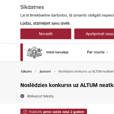
Pāriet uz lapas saturu
Sīkdatnes
Lai šī tīmekļvietne darbotos, tā izmanto obligāti nepiec
Lūdzu, atzīmējiet savu izvēli:
Noraidīt
Apstiprināt visas
Par mums
Sākums
Jaunumi
Noslēdzies konkurss uz ALTUM neatkar
Noslēdzies konkurss uz ALTUM neatk
Atskaņot tekstu
Publicēts
pirms vairāk nekā 2 gadiem