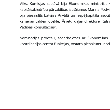
Vilks. Komisijas sastāvā bija Ekonomikas ministrija
kapitālsabiedrību pārvaldības jautājumos Marina Podvin
bija piesaistīti: Latvijas Privātā un Iespējkapitāla as
kameras valdes locekle, Ārlietu daļas direktore Kat
Vadības konsultācijas”.
Nominācijas procesu, sadarbojoties ar Ekonomikas
koordinācijas centra funkcijas, tostarp pienākumu nodr