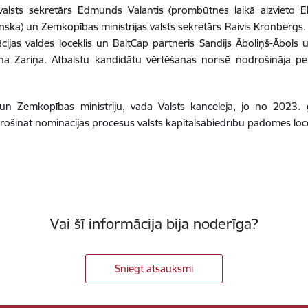
s valsts sekretārs Edmunds Valantis (prombūtnes laikā aizvieto 
ska) un Zemkopības ministrijas valsts sekretārs Raivis Kronbergs. 
ociācijas valdes loceklis un BaltCap partneris Sandijs Āboliņš-Ābols
rīna Zariņa. Atbalstu kandidātu vērtēšanas norisē nodrošināja p
 un Zemkopības ministriju, vada Valsts kanceleja, jo no 2023
ošināt nominācijas procesus valsts kapitālsabiedrību padomes loce
Vai šī informācija bija noderīga?
Sniegt atsauksmi