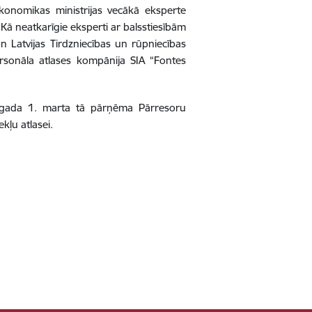
Ekonomikas ministrijas vecākā eksperte
Kā neatkarīgie eksperti ar balsstiesībām
 un Latvijas Tirdzniecības un rūpniecības
ersonāla atlases kompānija SIA “Fontes
. gada 1. marta tā pārņēma Pārresoru
kļu atlasei.