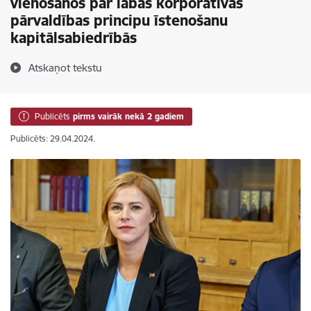
vienošanos par labas korporatīvās
pārvaldības principu īstenošanu
kapitālsabiedrībās
Atskaņot tekstu
Publicēts
pirms vairāk nekā 2 gadiem
Publicēts: 29.04.2024.