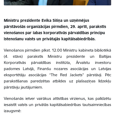
Ministru prezidente Evika Siliņa un uzņēmējus
pārstāvošās organizācijas pirmdien, 29. aprīlī, parakstīs
vienošanos par labas korporatīvās pārvaldības principu
īstenošanu valsts un privātajās kapitālsabiedrībās.
Vienošanos pirmdien plkst. 12.00 Ministru kabineta bibliotēkā
(4. stāvs) parakstīs Ministru prezidente un Baltijas
Korporatīvās pārvaldības institūta, Ārvalstu investoru
padomes Latvijā, Finanšu nozares asociācijas un Latvijas
eksportētāju asociācijas “The Red Jackets” pārstāvji. Pēc
parakstīšanas paredzētas atbildes uz plašsaziņas līdzekļu
pārstāvju jautājumiem.
Vienošanās ietver vairākus attīstības virzienus, kas palīdzētu
iesaistīt valsts un privātās kapitālsabiedrības tautsaimniecības
izaugsmē: