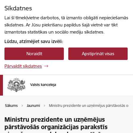
Pāriet uz lapas saturu
Sīkdatnes
Spied
lai meklētu
Enter
Lai šī tīmekļvietne darbotos, tā izmanto obligāti nepieciešamās
sīkdatnes. Ar Jūsu piekrišanu papildus šajā vietnē var tikt
izmantotas statistikas un sociālo mediju sīkdatnes.
Lūdzu, atzīmējiet savu izvēli:
Noraidīt
Apstiprināt visas
Pārvaldīt sīkdatnes
Sākums
Jaunumi
Ministru prezidente un uzņēmējus pārstāvošās organi
Ministru prezidente un uzņēmējus
pārstāvošās organizācijas parakstīs