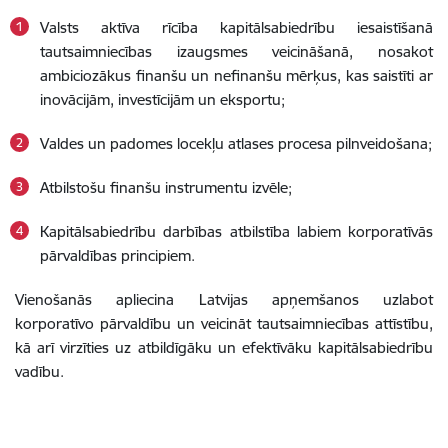
Valsts aktīva rīcība kapitālsabiedrību iesaistīšanā
tautsaimniecības izaugsmes veicināšanā, nosakot
ambiciozākus finanšu un nefinanšu mērķus, kas saistīti ar
inovācijām, investīcijām un eksportu;
Valdes un padomes locekļu atlases procesa pilnveidošana;
Atbilstošu finanšu instrumentu izvēle;
Kapitālsabiedrību darbības atbilstība labiem korporatīvās
pārvaldības principiem.
Vienošanās apliecina Latvijas apņemšanos uzlabot
korporatīvo pārvaldību un veicināt tautsaimniecības attīstību,
kā arī virzīties uz atbildīgāku un efektīvāku kapitālsabiedrību
vadību.