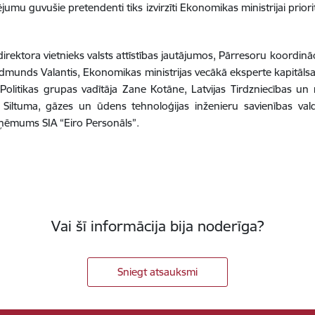
umu guvušie pretendenti tiks izvirzīti Ekonomikas ministrijai prio
rektora vietnieks valsts attīstības jautājumos, Pārresoru koordināc
 Edmunds Valantis, Ekonomikas ministrijas vecākā eksperte kapitāl
a Politikas grupas vadītāja Zane Kotāne, Latvijas Tirdzniecības un
jas Siltuma, gāzes un ūdens tehnoloģijas inženieru savienības va
uzņēmums SIA “Eiro Personāls”.
Vai šī informācija bija noderīga?
Sniegt atsauksmi