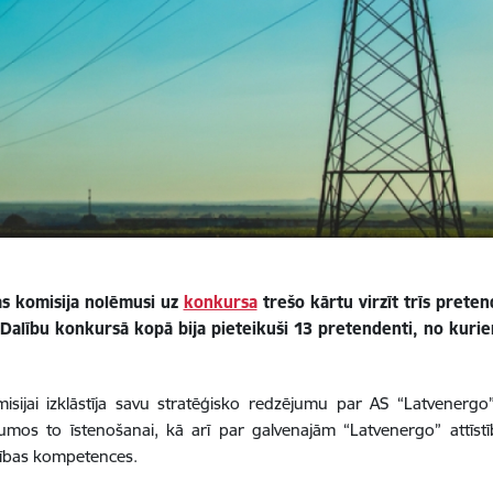
s komisija nolēmusi uz
konkursa
trešo kārtu virzīt trīs prete
Dalību konkursā kopā bija pieteikuši 13 pretendenti, no kuriem p
isijai izklāstīja savu stratēģisko redzējumu par AS “Latvenergo
ikumos to īstenošanai, kā arī par galvenajām “Latvenergo” attīst
dības kompetences.