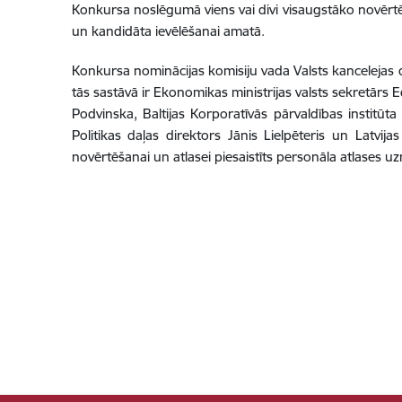
Konkursa noslēgumā viens vai divi visaugstāko novērtēj
un kandidāta ievēlēšanai amatā.
Konkursa nominācijas komisiju vada Valsts kancelejas di
tās sastāvā ir Ekonomikas ministrijas valsts sekretārs
Podvinska, Baltijas Korporatīvās pārvaldības institūt
Politikas daļas direktors Jānis Lielpēteris un Latvi
novērtēšanai un atlasei piesaistīts personāla atlases 