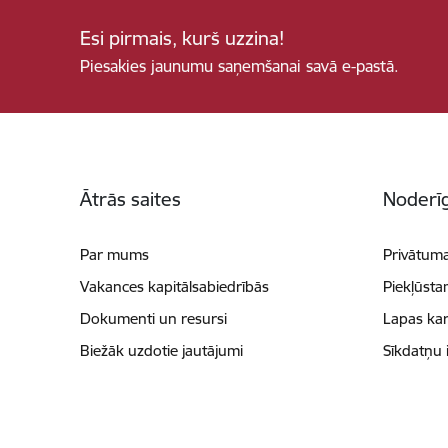
Esi pirmais, kurš uzzina!
Piesakies jaunumu saņemšanai savā e-pastā.
Kājene
Ātrās saites
Noderīg
Par mums
Privātuma
Vakances kapitālsabiedrībās
Piekļūsta
Dokumenti un resursi
Lapas kar
Biežāk uzdotie jautājumi
Sīkdatņu 