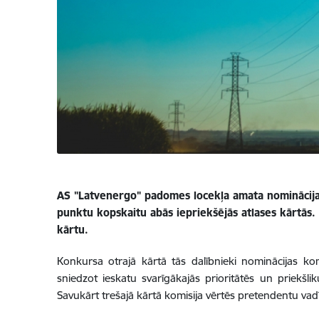
AS "Latvenergo" padomes locekļa amata nominācija
punktu kopskaitu abās iepriekšējās atlases kārtās. 
kārtu.
Konkursa otrajā kārtā tās dalībnieki nominācijas kom
sniedzot ieskatu svarīgākajās prioritātēs un priekšl
Savukārt trešajā kārtā komisija vērtēs pretendentu va