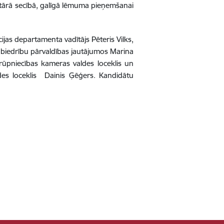
ritārā secībā, galīgā lēmuma pieņemšanai
ijas departamenta vadītājs Pēteris Vilks,
sabiedrību pārvaldības jautājumos Marina
 rūpniecības kameras valdes loceklis un
ldes loceklis Dainis Ģēģers. Kandidātu