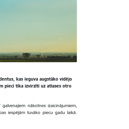
ndentus, kas ieguva augstāko vidējo
ieci tika izvirzīti uz atlases otro
” galvenajiem nākotnes izaicinājumiem,
ības iespējām tuvāko piecu gadu laikā.