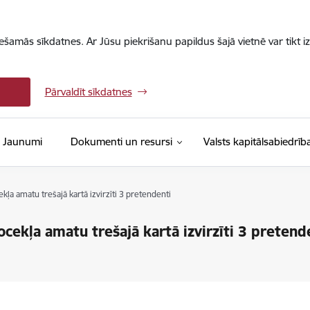
iešamās sīkdatnes. Ar Jūsu piekrišanu papildus šajā vietnē var tikt i
Pārvaldīt sīkdatnes
Jaunumi
Dokumenti un resursi
Valsts kapitālsabiedrīb
a amatu trešajā kartā izvirzīti 3 pretendenti
ekļa amatu trešajā kartā izvirzīti 3 pretend