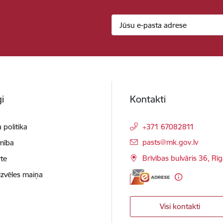
i
Kontakti
 politika
+371 67082811
E-pasts:
pasts@mk.gov.lv
mība
Brīvības bulvāris 36, Rī
te
izvēles maiņa
Visi kontakti