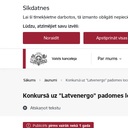
Pāriet uz lapas saturu
Sīkdatnes
Lai šī tīmekļvietne darbotos, tā izmanto obligāti nepiec
Lūdzu, atzīmējiet savu izvēli:
Noraidīt
Apstiprināt visas
Par mums
Sākums
Jaunumi
Konkursā uz "Latvenergo" padomes locekļ
Konkursā uz "Latvenergo" padomes loc
Atskaņot tekstu
Publicēts
pirms vairāk nekā 1 gada