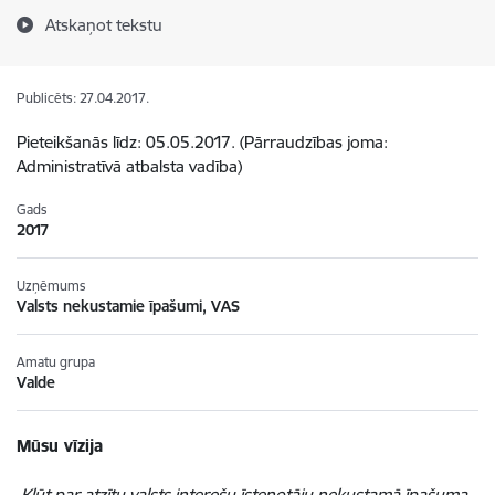
Atskaņot tekstu
Publicēts: 27.04.2017.
Pieteikšanās līdz: 05.05.2017. (Pārraudzības joma:
Administratīvā atbalsta vadība)
Gads
2017
Uzņēmums
Valsts nekustamie īpašumi, VAS
Amatu grupa
Valde
Mūsu vīzija
Kļūt par atzītu valsts interešu īstenotāju nekustamā īpašuma