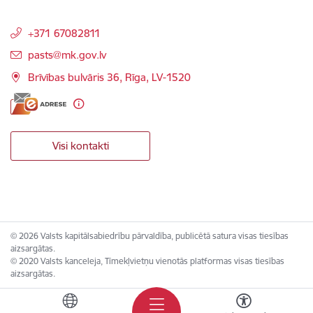
+371 67082811
E-pasts:
pasts@mk.gov.lv
Brīvības bulvāris 36, Rīga, LV-1520
Visi kontakti
© 2026 Valsts kapitālsabiedrību pārvaldība, publicētā satura visas tiesības
aizsargātas.
© 2020 Valsts kanceleja, Tīmekļvietņu vienotās platformas visas tiesības
aizsargātas.