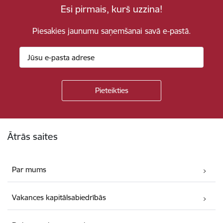
Esi pirmais, kurš uzzina!
Piesakies jaunumu saņemšanai savā e-pastā.
Kājene
Ātrās saites
Par mums
Vakances kapitālsabiedrībās