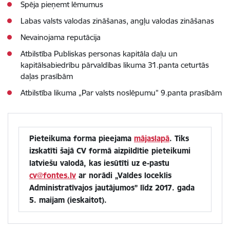
Spēja pieņemt lēmumus
Labas valsts valodas zināšanas, angļu valodas zināšanas
Nevainojama reputācija
Atbilstība Publiskas personas kapitāla daļu un
kapitālsabiedrību pārvaldības likuma 31.panta ceturtās
daļas prasībām
Atbilstība likuma „Par valsts noslēpumu” 9.panta prasībām
Pieteikuma forma pieejama
mājaslapā
. Tiks
izskatīti šajā CV formā aizpildītie pieteikumi
latviešu valodā, kas iesūtīti uz e-pastu
cv@fontes.lv
ar norādi „Valdes loceklis
Administratīvajos jautājumos” līdz 2017. gada
5. maijam (ieskaitot).