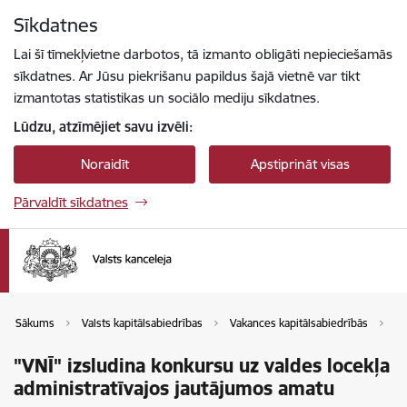
Pāriet uz lapas saturu
Sīkdatnes
Spied
lai meklētu
Enter
Lai šī tīmekļvietne darbotos, tā izmanto obligāti nepieciešamās
sīkdatnes. Ar Jūsu piekrišanu papildus šajā vietnē var tikt
izmantotas statistikas un sociālo mediju sīkdatnes.
Lūdzu, atzīmējiet savu izvēli:
Noraidīt
Apstiprināt visas
Pārvaldīt sīkdatnes
Sākums
Valsts kapitālsabiedrības
Vakances kapitālsabiedrībās
Va
"VNĪ" izsludina konkursu uz valdes locekļa
administratīvajos jautājumos amatu