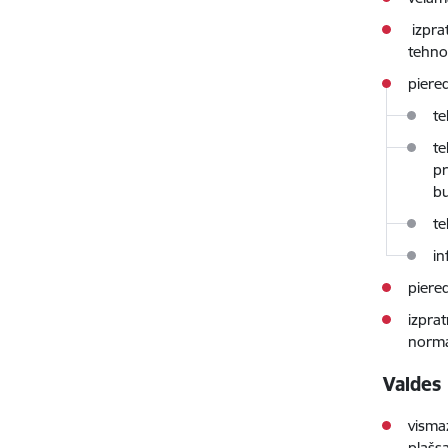
izpra
tehno
piere
te
te
pr
b
te
in
piere
izpra
norma
Valdes 
visma
plašsa