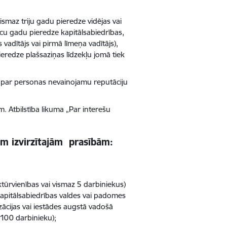
smaz triju gadu pieredze vidējas vai
ecu gadu pieredze kapitālsabiedrības,
vadītājs vai pirmā līmeņa vadītājs),
edze plašsaziņas līdzekļu jomā tiek
 par personas nevainojamu reputāciju
 Atbilstība likuma „Par interešu
ām izvirzītajām prasībām:
ūrvienības vai vismaz 5 darbiniekus)
s kapitālsabiedrības valdes vai padomes
zācijas vai iestādes augstā vadošā
s 100 darbinieku);