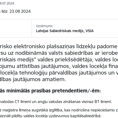
29.07.2024.
s līdz: 23.08.2024.
Uzņēmums
Latvijas Sabiedriskais medijs, VSIA
risko elektronisko plašsaziņas līdzekļu padome
su uz nodibināmās valsts sabiedrības ar ierobež
riskais medijs” valdes priekšsēdētāja, valdes 
ojumu attīstības jautājumos, valdes locekļa fin
 locekļa tehnoloģiju pārvaldības jautājumos un 
dības jautājumos amatiem.
tās minimālās prasības pretendentiem/-ēm:
s valodas C1 līmenī un angļu valodas zināšanas vismaz B1 līmenī.
z maģistra līmeņa augstākā izglītība, kas nodrošina nepieciešamo
sionāli pildītu valdes locekļa uzdevumus kapitālsabiedrībā: