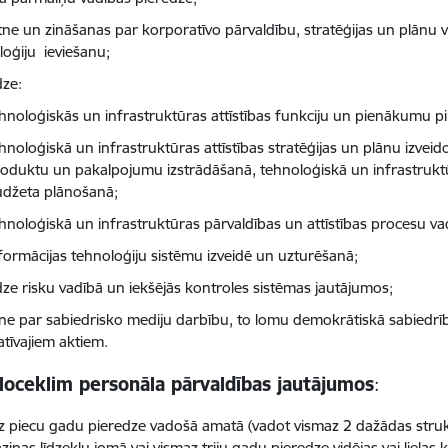
tne un zināšanas par korporatīvo pārvaldību, stratēģijas un plānu 
loģiju ieviešanu;
dze:
hnoloģiskās un infrastruktūras attīstības funkciju un pienākumu pi
hnoloģiskā un infrastruktūras attīstības stratēģijas un plānu izvei
oduktu un pakalpojumu izstrādāšanā, tehnoloģiskā un infrastruk
udžeta plānošanā;
hnoloģiskā un infrastruktūras pārvaldības un attīstības procesu v
formācijas tehnoloģiju sistēmu izveidē un uzturēšanā;
dze risku vadībā un iekšējās kontroles sistēmas jautājumos;
tne par sabiedrisko mediju darbību, to lomu demokrātiskā sabiedr
tīvajiem aktiem.
loceklim personāla pārvaldības jautājumos
:
z piecu gadu pieredze vadošā amatā (vadot vismaz 2 dažādas strukt
ziņas līdzekļu jomā vai vismaz triju gadu pieredze vidējas vai liela