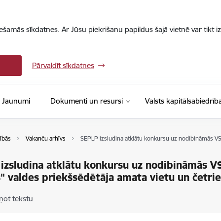
iešamās sīkdatnes. Ar Jūsu piekrišanu papildus šajā vietnē var tikt i
Pārvaldīt sīkdatnes
Jaunumi
Dokumenti un resursi
Valsts kapitālsabiedrīb
ībās
Vakanču arhīvs
SEPLP izsludina atklātu konkursu uz nodibināmās VSI
izsludina atklātu konkursu uz nodibināmās VSI
" valdes priekšsēdētāja amata vietu un četr
ņot tekstu