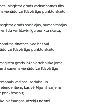
tnēs. Maģistra grāds vadībzinātnēs tiks
s vienādu vai līdzvērtīgu punktu skaitu,
aģistra grāds sociālajās, humanitārajās
enādu vai līdzvērtīgu punktu skaitu,
nomikas zinātnēs, vadības vai
du vai līdzvērtīgu punktu skaitu,
 maģistra grāds inženiertehniskā jomā,
jumā saņems vienādu vai līdzvērtīgu
ersonāla vadības, sociālās un
m pretendentiem, kas vērtējumā saņems
r priekšrocību;
sko plašsaziņas līdzekļu nozīmi