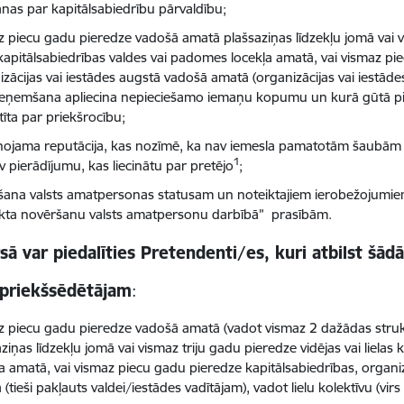
anas par kapitālsabiedrību pārvaldību;
z piecu gadu pieredze vadošā amatā plašsaziņas līdzekļu jomā vai vi
s kapitālsabiedrības valdes vai padomes locekļa amatā, vai vismaz pi
zācijas vai iestādes augstā vadošā amatā (organizācijas vai iestādes 
ieņemšana apliecina nepieciešamo iemaņu kopumu un kurā gūtā pier
tīta par priekšrocību;
nojama reputācija, kas nozīmē, ka nav iemesla pamatotām šaubām
1
v pierādījumu, kas liecinātu par pretējo
;
išana valsts amatpersonas statusam un noteiktajiem ierobežojumiem.
ikta novēršanu valsts amatpersonu darbībā” prasībām.
ā var piedalīties Pretendenti/es, kuri atbilst šād
 priekšsēdētājam
:
z piecu gadu pieredze vadošā amatā (vadot vismaz 2 dažādas strukt
ziņas līdzekļu jomā vai vismaz triju gadu pieredze vidējas vai liela
ļa amatā, vai vismaz piecu gadu pieredze kapitālsabiedrības, organi
(tieši pakļauts valdei/iestādes vadītājam), vadot lielu kolektīvu (vir