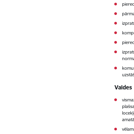
piere
pārma
izpra
kompe
piere
izpra
norma
komun
uzstā
Valdes
visma
plašsa
locek
amatā 
vēlam