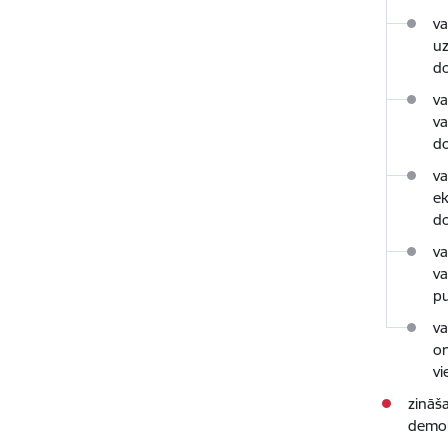
va
uz
do
va
va
do
va
ek
do
va
va
pu
va
or
vi
zināša
demok