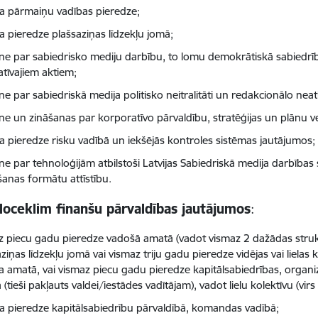
a pārmaiņu vadības pieredze;
a pieredze plašsaziņas līdzekļu jomā;
tne par sabiedrisko mediju darbību, to lomu demokrātiskā sabiedr
tīvajiem aktiem;
ne par sabiedriskā medija politisko neitralitāti un redakcionālo nea
tne un zināšanas par korporatīvo pārvaldību, stratēģijas un plānu v
a pieredze risku vadībā un iekšējās kontroles sistēmas jautājumos;
ne par tehnoloģijām atbilstoši Latvijas Sabiedriskā medija darbības 
šanas formātu attīstību.
loceklim finanšu pārvaldības jautājumos
:
z piecu gadu pieredze vadošā amatā (vadot vismaz 2 dažādas strukt
ziņas līdzekļu jomā vai vismaz triju gadu pieredze vidējas vai liela
ļa amatā, vai vismaz piecu gadu pieredze kapitālsabiedrības, organi
(tieši pakļauts valdei/iestādes vadītājam), vadot lielu kolektīvu (vir
a pieredze kapitālsabiedrību pārvaldībā, komandas vadībā;