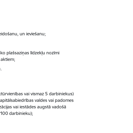
eidošanu, un ieviešanu;
sko plašsaziņas līdzekļu nozīmi
 aktiem;
.
ūrvienības vai vismaz 5 darbiniekus)
s kapitālsabiedrības valdes vai padomes
zācijas vai iestādes augstā vadošā
s 100 darbinieku);