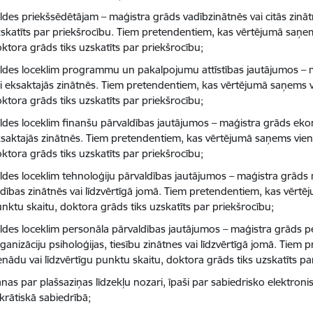
ldes priekšsēdētājam – maģistra grāds vadībzinātnēs vai citās zinā
skatīts par priekšrocību. Tiem pretendentiem, kas vērtējumā saņem
ktora grāds tiks uzskatīts par priekšrocību;
ldes loceklim programmu un pakalpojumu attīstības jautājumos – m
i eksaktajās zinātnēs. Tiem pretendentiem, kas vērtējumā saņems vi
ktora grāds tiks uzskatīts par priekšrocību;
ldes loceklim finanšu pārvaldības jautājumos – maģistra grāds eko
saktajās zinātnēs. Tiem pretendentiem, kas vērtējumā saņems vienā
ktora grāds tiks uzskatīts par priekšrocību;
ldes loceklim tehnoloģiju pārvaldības jautājumos – maģistra grāds
dības zinātnēs vai līdzvērtīgā jomā. Tiem pretendentiem, kas vērtē
nktu skaitu, doktora grāds tiks uzskatīts par priekšrocību;
ldes loceklim personāla pārvaldības jautājumos – maģistra grāds p
ganizāciju psiholoģijas, tiesību zinātnes vai līdzvērtīgā jomā. Tie
enādu vai līdzvērtīgu punktu skaitu, doktora grāds tiks uzskatīts pa
nas par plašsaziņas līdzekļu nozari, īpaši par sabiedrisko elektroni
rātiskā sabiedrībā;