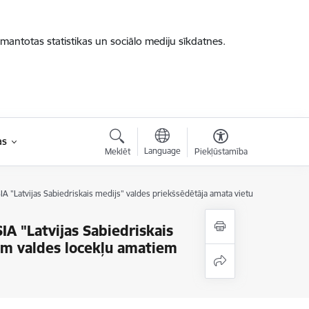
zmantotas statistikas un sociālo mediju sīkdatnes.
as
Language
Meklēt
Piekļūstamība
A "Latvijas Sabiedriskais medijs" valdes priekšsēdētāja amata vietu un četriem v
A "Latvijas Sabiedriskais
iem valdes locekļu amatiem