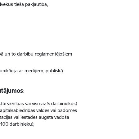
vēkus tiešā pakļautībā;
ībā un to darbību reglamentējošiem
nikācija ar medijiem, publiskā
utājumos
:
ūrvienības vai vismaz 5 darbiniekus)
s kapitālsabiedrības valdes vai padomes
zācijas vai iestādes augstā vadošā
s 100 darbinieku);