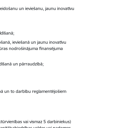
veidošanu un ieviešanu, jaunu inovatīvu
ldīšanā;
došanā, ieviešanā un jaunu inovatīvu
tūras nodrošinājuma finansējuma
adīšanā un pārraudzībā;
ībā un to darbību reglamentējošiem
ūrvienības vai vismaz 5 darbiniekus)
s kapitālsabiedrības valdes vai padomes