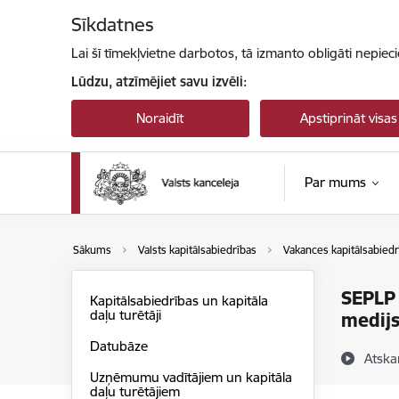
Pāriet uz lapas saturu
Sīkdatnes
Lai šī tīmekļvietne darbotos, tā izmanto obligāti nepiec
Lūdzu, atzīmējiet savu izvēli:
Noraidīt
Apstiprināt visas
Par mums
Sākums
Valsts kapitālsabiedrības
Vakances kapitālsabiedr
SEPLP 
Kapitālsabiedrības un kapitāla
daļu turētāji
medijs
Datubāze
Atska
Uzņēmumu vadītājiem un kapitāla
daļu turētājiem