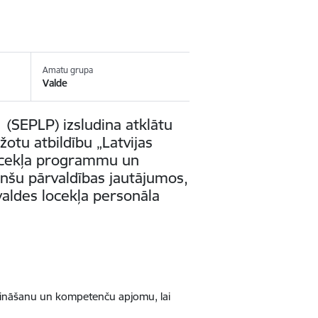
Amatu grupa
Valde
 (SEPLP) izsludina atklātu
otu atbildību „Latvijas
locekļa programmu un
anšu pārvaldības jautājumos,
valdes locekļa personāla
 zināšanu un kompetenču apjomu, lai