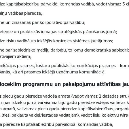
dze kapitālsabiedrību pārvaldē, komandas vadībā, vadot vismaz 5 cil
iņu vadības pieredze;
tne un zināšanas par korporatīvo pārvaldību;
tence un praktiskās iemaņas stratēģiskās plānošanas jomā;
dze risku vadībā un iekšējās kontroles sistēmas jautājumos;
tne par sabiedrisko mediju darbību, to lomu demokrātiskā sabiedr
tīvajiem aktiem;
ikācijas prasmes, tostarp publiskās komunikācijas prasmes – komu
šanās, kā arī prasmes iekšējā uzņēmuma komunikācijā.
 loceklim programmu un pakalpojumu attīstības ja
z piecu gadu pieredze vadošā amatā (vadot vismaz 2 dažādas strukt
ziņas līdzekļu jomā vai vismaz triju gadu pieredze vidējas vai liela
ļa amatā, vai vismaz piecu gadu pieredze kapitālsabiedrības, organi
(tieši pakļauts valdei/iestādes vadītājam), vadot lielu kolektīvu (vir
a pieredze kapitālsabiedrību pārvaldībā, komandas vadībā;