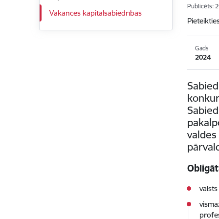
Publicēts: 
Vakances kapitālsabiedrībās
Pieteiktie
Gads
2024
Sabied
konkur
Sabied
pakalp
valdes
pārval
Obligā
valst
visma
profe