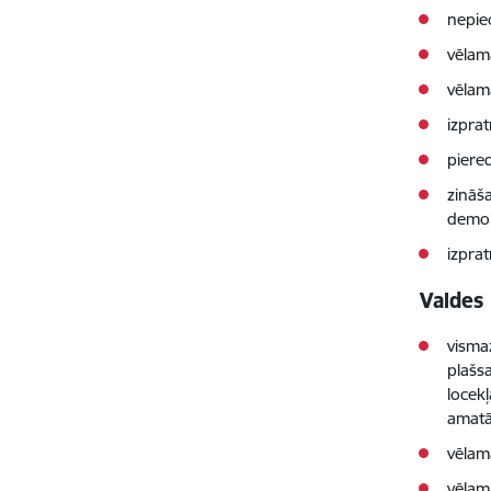
nepie
vēlam
vēlam
izpra
piere
zināša
demok
izpra
Valdes 
visma
plašsa
locek
amatā 
vēlam
vēlam