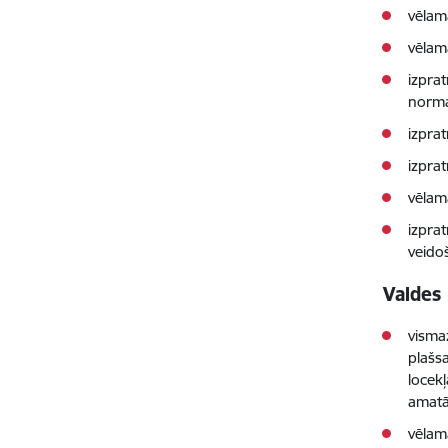
vēlam
vēlam
izpra
norma
izprat
izpra
vēlam
izprat
veido
Valdes 
visma
plašsa
locek
amatā 
vēlam