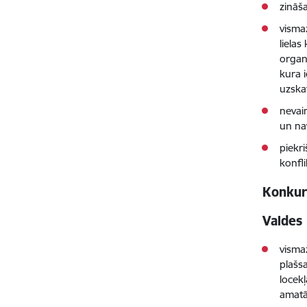
zināš
visma
liela
organi
kura 
uzska
nevai
un na
piekr
konfl
Konkurs
Valdes
visma
plašsa
locek
amatā 