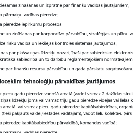
ciešamas zināšanas un izpratne par finanšu vadības jautājumiem;
a pārmaiņu vadības pieredze;
a pieredze iepirkumu procesos;
tne un zināšanas par korporatīvo pārvaldību, stratēģijas un plānu v
dze risku vadībā un iekšējās kontroles sistēmas jautājumos;
nas par plašsaziņas līdzekļu nozari, īpaši par sabiedrisko elektroni
rātiskā sabiedrībā un to darbību reglamentējošiem normatīvajiem
tne par finanšu resursu pārvaldību un gada pārskatu sagatavošanu
loceklim tehnoloģiju pārvaldības jautājumos
:
z piecu gadu pieredze vadošā amatā (vadot vismaz 2 dažādas strukt
ziņas līdzekļu jomā vai vismaz triju gadu pieredze vidējas vai liela
ļa amatā, vai vismaz piecu gadu pieredze kapitālsabiedrības, organi
(tieši pakļauts valdei/iestādes vadītājam), vadot lielu kolektīvu (vir
a pieredze kapitālsabiedrību pārvaldībā, komandas vadībā;
a pārmaiņu vadības pieredze;