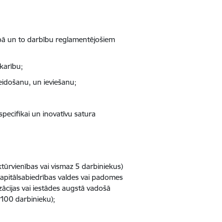
ībā un to darbību reglamentējošiem
tkarību;
eidošanu, un ieviešanu;
specifikai un inovatīvu satura
ūrvienības vai vismaz 5 darbiniekus)
s kapitālsabiedrības valdes vai padomes
zācijas vai iestādes augstā vadošā
s 100 darbinieku);