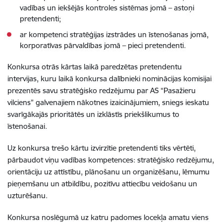
vadības un iekšējās kontroles sistēmas jomā – astoņi
pretendenti;
ar kompetenci stratēģijas izstrādes un īstenošanas jomā,
korporatīvas pārvaldības jomā – pieci pretendenti.
Konkursa otrās kārtas laikā paredzētas pretendentu
intervijas, kuru laikā konkursa dalībnieki nominācijas komisijai
prezentēs savu stratēģisko redzējumu par AS “Pasažieru
vilciens” galvenajiem nākotnes izaicinājumiem, sniegs ieskatu
svarīgākajās prioritātēs un izklāstīs priekšlikumus to
īstenošanai.
Uz konkursa trešo kārtu izvirzītie pretendenti tiks vērtēti,
pārbaudot viņu vadības kompetences: stratēģisko redzējumu,
orientāciju uz attīstību, plānošanu un organizēšanu, lēmumu
pieņemšanu un atbildību, pozitīvu attiecību veidošanu un
uzturēšanu.
Konkursa noslēgumā uz katru padomes locekļa amatu viens