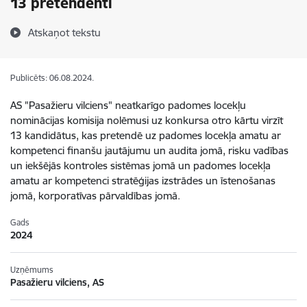
13 pretendenti
Atskaņot tekstu
Publicēts: 06.08.2024.
AS "Pasažieru vilciens" neatkarīgo padomes locekļu
nominācijas komisija nolēmusi uz konkursa otro kārtu virzīt
13 kandidātus, kas pretendē uz padomes locekļa amatu ar
kompetenci finanšu jautājumu un audita jomā, risku vadības
un iekšējās kontroles sistēmas jomā un padomes locekļa
amatu ar kompetenci stratēģijas izstrādes un īstenošanas
jomā, korporatīvas pārvaldības jomā.
Gads
2024
Uzņēmums
Pasažieru vilciens, AS