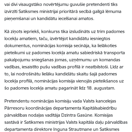
vai divi visaugstāko novērtējumu guvušie pretendenti tiks
izvirzīti Satiksmes ministrijai prioritārā secībā galīgā lēmuma
pieņemšanai un kandidātu iecelšanai amatos.
Kā ziņots iepriekš, konkurss tika izsludināts uz trim padomes
locekļu amatiem, taču, izvērtējot kandidātu iesniegtos
dokumentus, nominācijas komisija secināja, ka lielākoties
pieteikumi uz padomes locekļa amatu sabiedriskā transporta
pakalpojumu sniegšanas jomas, uzņēmumu un komandas
vadības, iesaistīto pušu vadības profilā ir neatbilstoši. Līdz ar
to, lai nodrošinātu lielāku kandidātu skaitu šajā padomes
locekļa profilā, nominācijas komisija vienojās pieteikšanos uz
šo padomes locekļa amatu pagarināt līdz 18. augustam.
Pretendentu nominācijas komisiju vada Valsts kancelejas
Pārresoru koordinācijas departamenta Kapitālsabiedrību
pārvaldības nodaļas vadītāja Dzintra Gasūne. Komisijas
sastāvā ir Satiksmes ministrijas Valsts kapitāla daļu pārvaldības
departamenta direktore Inguna Strautmane un Satiksmes