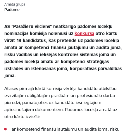
Amatu grupa
Padome
AS "Pasažieru vilciens" neatkarīgo padomes locekļu
nominācijas komisija nolēmusi uz
konkursa
otro kārtu
virzīt 13 kandidātus, kas pretendē uz padomes locekļa
amatu ar kompetenci finanšu jautājumu un audita jomā,
risku vadības un iekšējās kontroles sistēmas jomā un
padomes locekļa amatu ar kompetenci stratēģijas
izstrādes un īstenošanas jomā, korporatīvas pārvaldības
jomā.
Atlases pirmajā kārtā komisija vērtēja kandidātu atbilstību
izvirzītajām obligātajām prasībām un profesionālo darba
pieredzi, pamatojoties uz kandidātu iesniegtajiem
apliecinošajiem dokumentiem. Padomes locekļa amatā uz
otro kārtu izvirzīti:
ar kompetenci finanšu jautājumu un audita jomā, risku