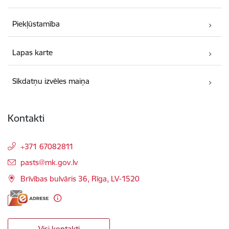
Piekļūstamība
Lapas karte
Sīkdatņu izvēles maiņa
Kontakti
+371 67082811
E-pasts:
pasts@mk.gov.lv
Brīvības bulvāris 36, Rīga, LV-1520
Visi kontakti