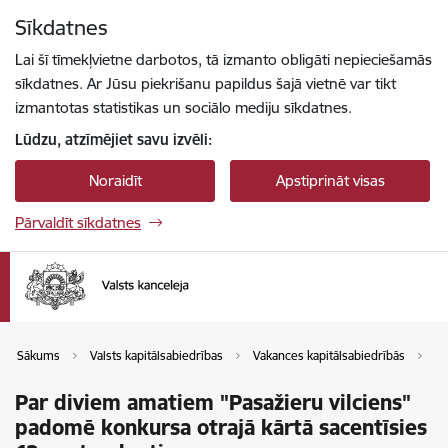
Pāriet uz lapas saturu
Sīkdatnes
Spied
lai meklētu
Enter
Lai šī tīmekļvietne darbotos, tā izmanto obligāti nepieciešamās
sīkdatnes. Ar Jūsu piekrišanu papildus šajā vietnē var tikt
izmantotas statistikas un sociālo mediju sīkdatnes.
Lūdzu, atzīmējiet savu izvēli:
Noraidīt
Apstiprināt visas
Pārvaldīt sīkdatnes
Sākums
Valsts kapitālsabiedrības
Vakances kapitālsabiedrībās
Va
Par diviem amatiem "Pasažieru vilciens"
padomē konkursa otrajā kārtā sacentīsies