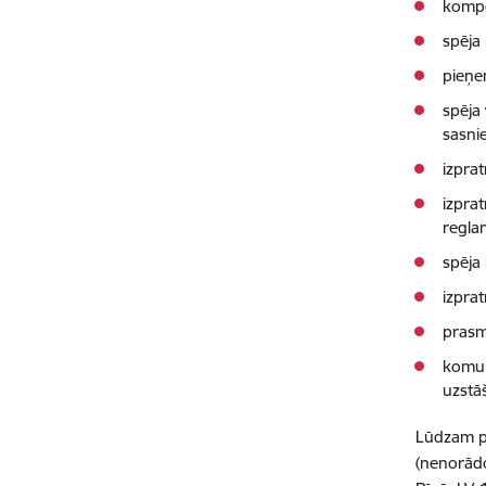
kompe
spēja
pieņe
spēja
sasni
izpra
izpra
regla
spēja 
izprat
prasm
komun
uzstā
Lūdzam pr
(nenorādo