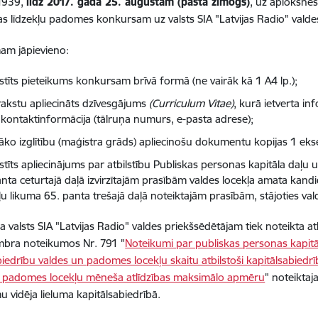
-1939,
līdz 2017. gada 25. augustam (pasta zīmogs)
, uz aploksne
as līdzekļu padomes konkursam uz valsts SIA "Latvijas Radio" valde
am jāpievieno:
stīts pieteikums konkursam brīvā formā (ne vairāk kā 1 A4 lp.);
rakstu apliecināts dzīvesgājums
(Curriculum Vitae)
, kurā ietverta in
ī kontaktinformācija (tālruņa numurs, e-pasta adrese);
āko izglītību (maģistra grāds) apliecinošu dokumentu kopijas 1 ek
stīts apliecinājums par atbilstību Publiskas personas kapitāla daļu 
anta ceturtajā daļā izvirzītajām prasībām valdes locekļa amata kan
ļu likuma 65. panta trešajā daļā noteiktajām prasībām, stājoties va
 valsts SIA "Latvijas Radio" valdes priekšsēdētājam tiek noteikta at
mbra noteikumos Nr. 791 "
Noteikumi par publiskas personas kapitā
biedrību valdes un padomes locekļu skaitu atbilstoši kapitālsabiedrī
n padomes locekļu mēneša atlīdzības maksimālo apmēru
" noteiktaj
u vidēja lieluma kapitālsabiedrībā.