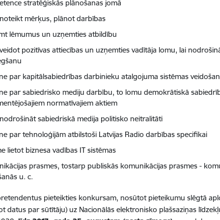
tence stratēģiskās plānošanas jomā
 noteikt mērķus, plānot darbības
mt lēmumus un uzņemties atbildību
 veidot pozitīvas attiecības un uzņemties vadītāja lomu, lai nodroši
egšanu
tne par kapitālsabiedrības darbinieku atalgojuma sistēmas veidošan
tne par sabiedrisko mediju darbību, to lomu demokrātiskā sabiedrī
mentējošajiem normatīvajiem aktiem
nodrošināt sabiedriskā medija politisko neitralitāti
ne par tehnoloģijām atbilstoši Latvijas Radio darbības specifikai
e lietot biznesa vadības IT sistēmas
ikācijas prasmes, tostarp publiskās komunikācijas prasmes - komun
šanās u. c.
etendentus pieteikties konkursam, nosūtot pieteikumu slēgtā aplo
t datus par sūtītāju) uz Nacionālās elektronisko plašsaziņas līd