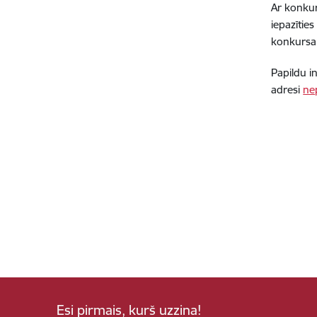
Ar konkur
iepazītie
konkursa 
Papildu i
adresi
ne
Esi pirmais, kurš uzzina!