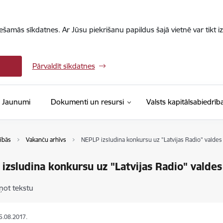
iešamās sīkdatnes. Ar Jūsu piekrišanu papildus šajā vietnē var tikt i
Pārvaldīt sīkdatnes
Jaunumi
Dokumenti un resursi
Valsts kapitālsabiedrīb
ībās
Vakanču arhīvs
NEPLP izsludina konkursu uz "Latvijas Radio" valdes
izsludina konkursu uz "Latvijas Radio" valde
ņot tekstu
15.08.2017.