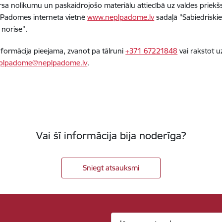
sa nolikumu un paskaidrojošo materiālu attiecībā uz valdes priekš
s Padomes interneta vietnē
www.neplpadome.lv
sadaļā "Sabiedriskie
norise".
nformācija pieejama, zvanot pa tālruni
+371 67221848
vai rakstot u
plpadome@neplpadome.lv
.
Vai šī informācija bija noderīga?
Sniegt atsauksmi