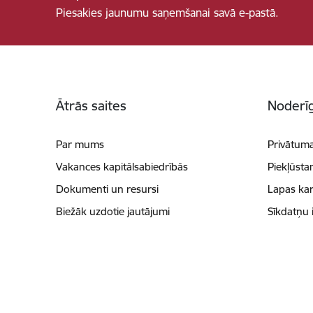
Piesakies jaunumu saņemšanai savā e-pastā.
Kājene
Ātrās saites
Noderīg
Par mums
Privātuma
Vakances kapitālsabiedrībās
Piekļūsta
Dokumenti un resursi
Lapas kar
Biežāk uzdotie jautājumi
Sīkdatņu 