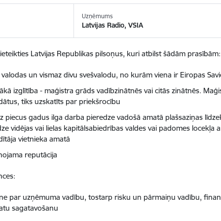
Uzņēmums
Latvijas Radio, VSIA
ieteikties Latvijas Republikas pilsoņus, kuri atbilst šādām prasībām:
s valodas un vismaz divu svešvalodu, no kurām viena ir Eiropas Savi
kā izglītība - maģistra grāds vadībzinātnēs vai citās zinātnēs. Maģi
ātus, tiks uzskatīts par priekšrocību
z piecus gadus ilga darba pieredze vadošā amatā plašsaziņas līdze
ze vidējas vai lielas kapitālsabiedrības valdes vai padomes locekļa a
dītāja vietnieka amatā
nojama reputācija
ces:
tne par uzņēmuma vadību, tostarp risku un pārmaiņu vadību, fina
atu sagatavošanu