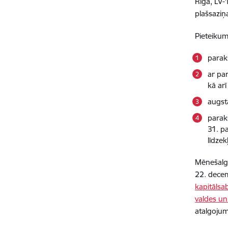
Rīgā, LV
plašsaziņ
Pieteikum
parak
ar pa
kā ar
augst
parak
31. p
līdzek
Mēnešalga
22. dece
kapitālsa
valdes u
atalgojum