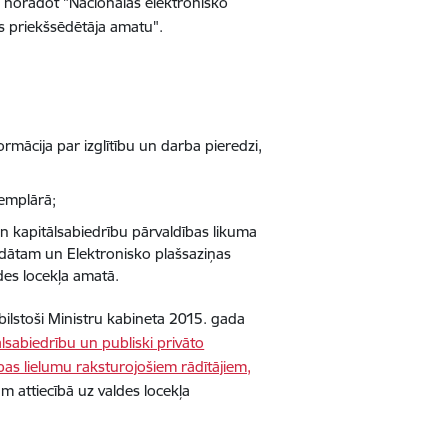
s norādot "Nacionālās elektronisko
s priekšsēdētāja amatu".
formācija par izglītību un darba pieredzi,
semplārā;
un kapitālsabiedrību pārvaldības likuma
didātam un Elektronisko plašsaziņas
ldes locekļa amatā.
bilstoši Ministru kabineta 2015. gada
lsabiedrību un publiski privāto
bas lielumu raksturojošiem rādītājiem,
am attiecībā uz valdes locekļa