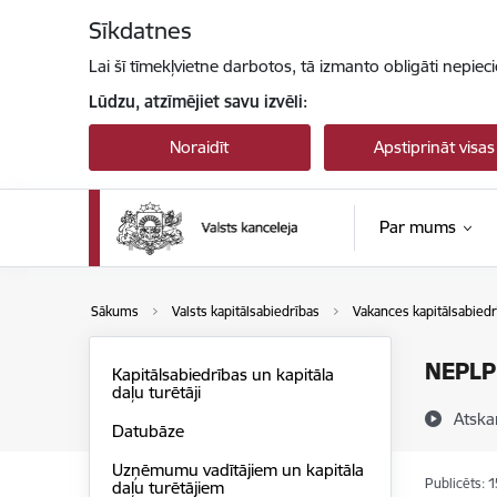
Pāriet uz lapas saturu
Sīkdatnes
Lai šī tīmekļvietne darbotos, tā izmanto obligāti nepiec
Lūdzu, atzīmējiet savu izvēli:
Noraidīt
Apstiprināt visas
Par mums
Sākums
Valsts kapitālsabiedrības
Vakances kapitālsabiedr
NEPLP 
Kapitālsabiedrības un kapitāla
daļu turētāji
Atska
Datubāze
Uzņēmumu vadītājiem un kapitāla
Publicēts: 
daļu turētājiem