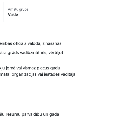
Amatu grupa
Valde
enības oficiālā valoda, zināšanas
stra grāds vadībzinātnēs, vērtējot
kļu jomā vai vismaz piecus gadu
matā, organizācijas vai iestādes vadītāja
nšu resursu pārvaldību un gada