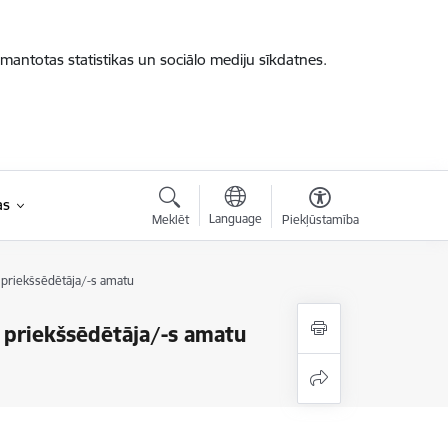
zmantotas statistikas un sociālo mediju sīkdatnes.
as
Language
Meklēt
Piekļūstamība
 priekšsēdētāja/-s amatu
s priekšsēdētāja/-s amatu