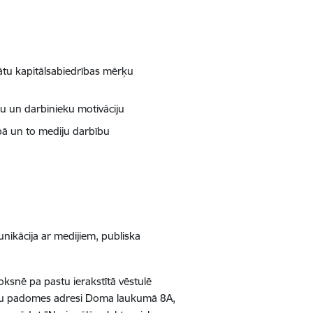
nātu kapitālsabiedrības mērķu
u un darbinieku motivāciju
bā un to mediju darbību
ikācija ar medijiem, publiska
ksnē pa pastu ierakstītā vēstulē
zekļu padomes adresi Doma laukumā 8A,