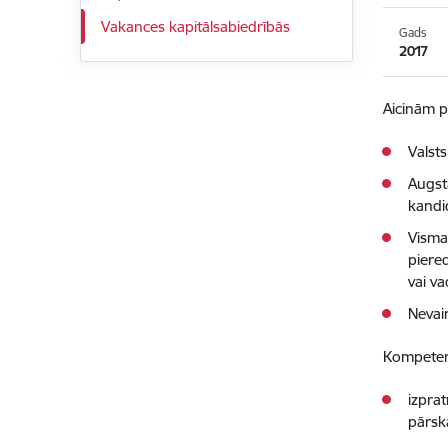
Vakances kapitālsabiedrībās
Gads
2017
Aicinām p
Valst
Augstā
kandid
Visma
piered
vai va
Nevai
Kompeten
izpra
pārsk