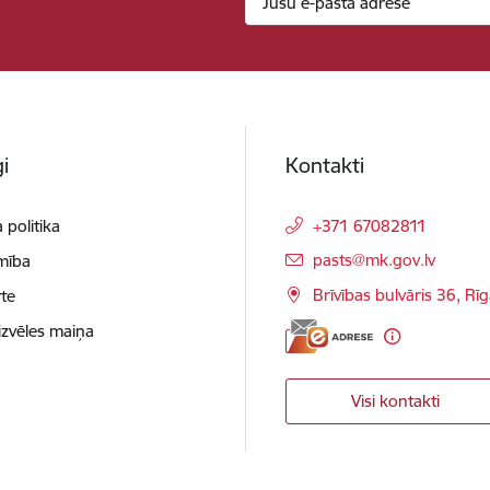
i
Kontakti
 politika
+371 67082811
E-pasts:
pasts@mk.gov.lv
mība
Brīvības bulvāris 36, Rī
te
izvēles maiņa
Visi kontakti