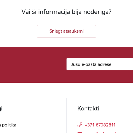
Vai šī informācija bija noderīga?
Sniegt atsauksmi
i
Kontakti
 politika
+371 67082811