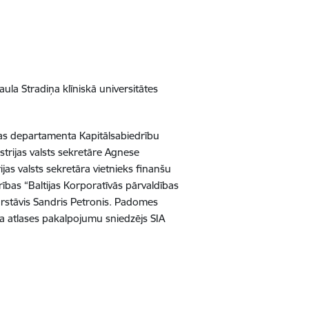
ula Stradiņa klīniskā universitātes
jas departamenta Kapitālsabiedrību
strijas valsts sekretāre Agnese
ijas valsts sekretāra vietnieks finanšu
rības “Baltijas Korporatīvās pārvaldības
pārstāvis Sandris Petronis. Padomes
a atlases pakalpojumu sniedzējs SIA