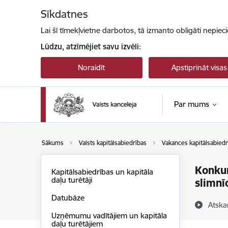
Pāriet uz lapas saturu
Sīkdatnes
Lai šī tīmekļvietne darbotos, tā izmanto obligāti nepiec
Lūdzu, atzīmējiet savu izvēli:
Noraidīt
Apstiprināt visas
Par mums
Sākums
Valsts kapitālsabiedrības
Vakances kapitālsabiedr
Konkur
Kapitālsabiedrības un kapitāla
daļu turētāji
slimnī
Datubāze
Atska
Uzņēmumu vadītājiem un kapitāla
daļu turētājiem