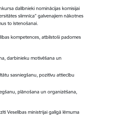
nkursa dalībnieki nominācijas komisijai
ersitātes slimnīca” galvenajiem nākotnes
mus to īstenošanai.
vadības kompetences, atbilstoši padomes
ana, darbinieku motivēšana un
ltātu sasniegšanu, pozitīvu attiecību
sniegšanu, plānošana un organizēšana,
ti Veselības ministrijai galīgā lēmuma