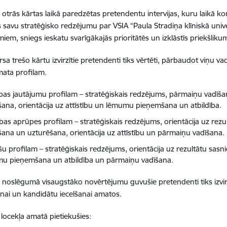
otrās kārtas laikā paredzētas pretendentu intervijas, kuru laikā ko
 savu stratēģisko redzējumu par VSIA “Paula Stradiņa klīniskā univ
umiem, sniegs ieskatu svarīgākajās prioritātēs un izklāstīs priekšliku
sa trešo kārtu izvirzītie pretendenti tiks vērtēti, pārbaudot viņu 
mata profilam.
tības jautājumu profilam – stratēģiskais redzējums, pārmaiņu vadīš
īšana, orientācija uz attīstību un lēmumu pieņemšana un atbildība.
bas aprūpes profilam – stratēģiskais redzējums, orientācija uz rezu
šana un uzturēšana, orientācija uz attīstību un pārmaiņu vadīšana.
šu profilam – stratēģiskais redzējums, orientācija uz rezultātu sa
u pieņemšana un atbildība un pārmaiņu vadīšana.
noslēgumā visaugstāko novērtējumu guvušie pretendenti tiks izvirzī
ai un kandidātu iecelšanai amatos.
ocekļa amatā pietiekušies: