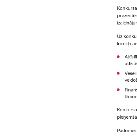
Konkursa 
prezentēs
izaicināj
Uz konkur
locekļa a
Attīs
attīst
Veselī
veido
Finan
lēmum
Konkursa 
pieņemšan
Padomes l