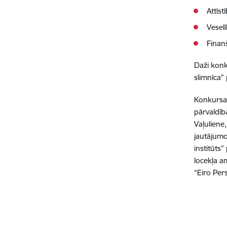
Attīs
Vesel
Finan
Daži konk
slimnīca
Konkursa 
pārvaldīb
Vaļuliene
jautājumo
institūts
locekļa a
“Eiro Per