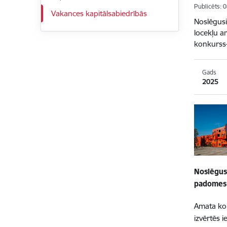
Publicēts: 
Vakances kapitālsabiedrībās
Noslēgusi
locekļu a
konkurss-
Gads
2025
Noslēgus
padomes 
Amata kon
izvērtēs 