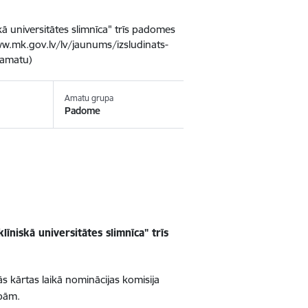
ā universitātes slimnīca" trīs padomes
ww.mk.gov.lv/lv/jaunums/izsludinats-
-amatu)
Amatu grupa
Padome
līniskā universitātes slimnīca" trīs
ās kārtas laikā nominācijas komisija
ībām.