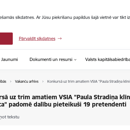
iešamās sīkdatnes. Ar Jūsu piekrišanu papildus šajā vietnē var tikt i
Pārvaldīt sīkdatnes
Jaunumi
Dokumenti un resursi
Valsts kapitālsabiedrīb
ībās
Vakanču arhīvs
Konkursā uz trim amatiem VSIA "Paula Stradiņa klīni
sā uz trim amatiem VSIA "Paula Stradiņa klīn
ca" padomē dalību pieteikuši 19 pretendenti
ņot tekstu