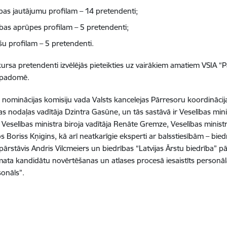
tības jautājumu profilam – 14 pretendenti;
ības aprūpes profilam – 5 pretendenti;
šu profilam – 5 pretendenti.
ursa pretendenti izvēlējās pieteikties uz vairākiem amatiem VSIA “Pa
” padomē.
nominācijas komisiju vada Valsts kancelejas Pārresoru koordināci
as nodaļas vadītāja Dzintra Gasūne, un tās sastāvā ir Veselības mini
, Veselības ministra biroja vadītāja Renāte Gremze, Veselības ministr
s Boriss Kņigins, kā arī neatkarīgie eksperti ar balsstiesībām – bied
” pārstāvis Andris Vilcmeiers un biedrības “Latvijas Ārstu biedrība” 
mata kandidātu novērtēšanas un atlases procesā iesaistīts personāl
sonāls”.