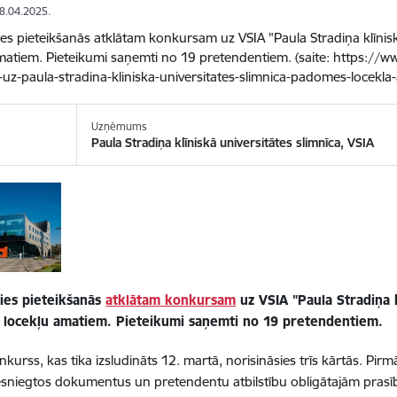
08.04.2025.
es pieteikšanās atklātam konkursam uz VSIA "Paula Stradiņa klīnisk
matiem. Pieteikumi saņemti no 19 pretendentiem. (saite: https://w
uz-paula-stradina-kliniska-universitates-slimnica-padomes-locekla
Uzņēmums
Paula Stradiņa klīniskā universitātes slimnīca, VSIA
ies pieteikšanās
atklātam konkursam
uz VSIA "Paula Stradiņa k
locekļu amatiem. Pieteikumi saņemti no 19 pretendentiem.
kurss, kas tika izsludināts 12. martā, norisināsies trīs kārtās. Pirm
iesniegtos dokumentus un pretendentu atbilstību obligātajām pras