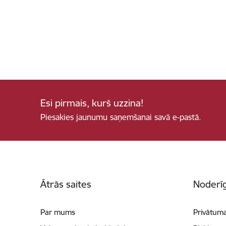
Esi pirmais, kurš uzzina!
Piesakies jaunumu saņemšanai savā e-pastā.
Kājene
Ātrās saites
Noderīg
Par mums
Privātuma