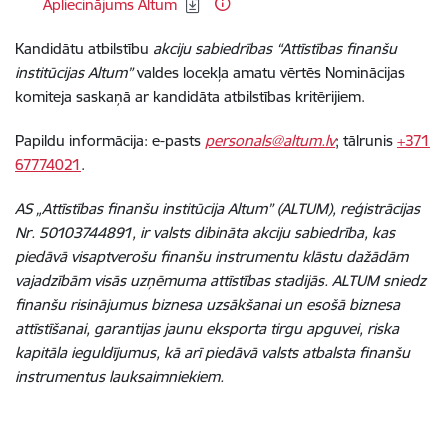
Lejupielādēt:
Apliecinājums Altum
Kandidātu atbilstību
akciju sabiedrības “Attīstības finanšu
institūcijas Altum”
valdes locekļa amatu vērtēs Nominācijas
komiteja saskaņā ar kandidāta atbilstības kritērijiem.
Papildu informācija: e-pasts
personals@altum.lv
; tālrunis
+371
67774021
.
AS „Attīstības finanšu institūcija Altum” (ALTUM), reģistrācijas
Nr. 50103744891, ir valsts dibināta akciju sabiedrība, kas
piedāvā visaptverošu finanšu instrumentu klāstu dažādām
vajadzībām visās uzņēmuma attīstības stadijās. ALTUM sniedz
finanšu risinājumus biznesa uzsākšanai un esošā biznesa
attīstīšanai, garantijas jaunu eksporta tirgu apguvei, riska
kapitāla ieguldījumus, kā arī piedāvā valsts atbalsta finanšu
instrumentus lauksaimniekiem.