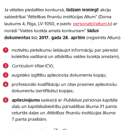
Ja vēlaties piedalīties konkursā,
lūdzam iesniegt
akciju
sabiedrībai “Attīstības finanšu institūcijas Altum” (Doma
laukums 4, Rīga, LV-1050, e-pasts:
personals@altum.lv
) ar
norādi “Valdes locekļa amata konkursam”
šādus
dokumentus
līdz
2017. gada 28. aprīlim
(reģistrēts Altum):
motivētu pieteikumu (iekļaujot informāciju par pieredzi
kolektīva vadīšanā un atbilstību valdes locekļa amatam);
Curriculum Vitae
(CV);
augstāko izglītību apliecinoša dokumenta kopiju;
profesionālo kvalifikāciju un citas prasmes apliecinošu
dokumentu (sertifikātu) kopijas;
apliecinājumu
saskaņā ar
Publiskas personas kapitāla
daļu un kapitālsabiedrību pārvaldības likuma
31.panta
ceturtās daļas un
Attīstības finanšu institūcijas likuma
7.panta prasībām.