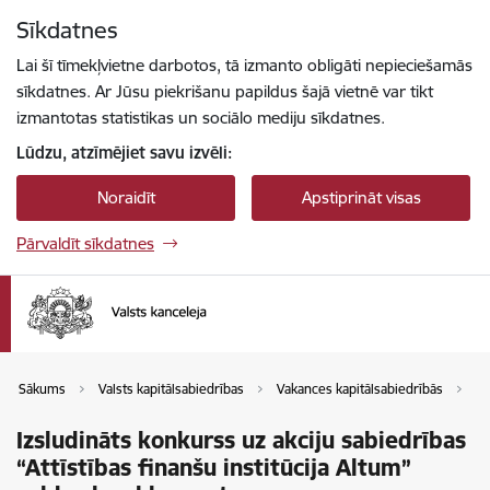
Pāriet uz lapas saturu
Sīkdatnes
Spied
lai meklētu
Enter
Lai šī tīmekļvietne darbotos, tā izmanto obligāti nepieciešamās
sīkdatnes. Ar Jūsu piekrišanu papildus šajā vietnē var tikt
izmantotas statistikas un sociālo mediju sīkdatnes.
Lūdzu, atzīmējiet savu izvēli:
Noraidīt
Apstiprināt visas
Pārvaldīt sīkdatnes
Sākums
Valsts kapitālsabiedrības
Vakances kapitālsabiedrībās
Va
Izsludināts konkurss uz akciju sabiedrības
“Attīstības finanšu institūcija Altum”