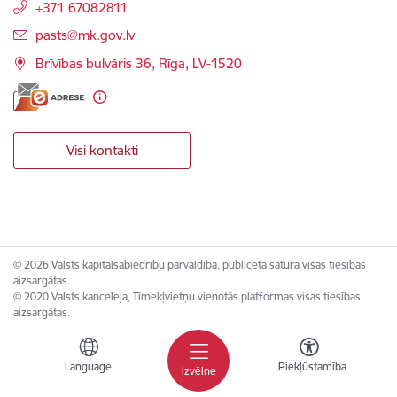
+371 67082811
E-pasts:
pasts@mk.gov.lv
Brīvības bulvāris 36, Rīga, LV-1520
Visi kontakti
© 2026 Valsts kapitālsabiedrību pārvaldība, publicētā satura visas tiesības
aizsargātas.
© 2020 Valsts kanceleja, Tīmekļvietņu vienotās platformas visas tiesības
aizsargātas.
Language
Piekļūstamība
Izvēlne