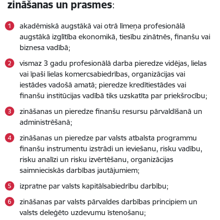
zināšanas un prasmes
:
akadēmiskā augstākā vai otrā līmeņa profesionālā
augstākā izglītība ekonomikā, tiesību zinātnēs, finanšu vai
biznesa vadībā;
vismaz 3 gadu profesionālā darba pieredze vidējas, lielas
vai īpaši lielas komercsabiedrības, organizācijas vai
iestādes vadošā amatā; pieredze kredītiestādes vai
finanšu institūcijas vadībā tiks uzskatīta par priekšrocību;
zināšanas un pieredze finanšu resursu pārvaldīšanā un
administrēšanā;
zināšanas un pieredze par valsts atbalsta programmu
finanšu instrumentu izstrādi un ieviešanu, risku vadību,
risku analīzi un risku izvērtēšanu, organizācijas
saimnieciskās darbības jautājumiem;
izpratne par valsts kapitālsabiedrību darbību;
zināšanas par valsts pārvaldes darbības principiem un
valsts deleģēto uzdevumu īstenošanu;