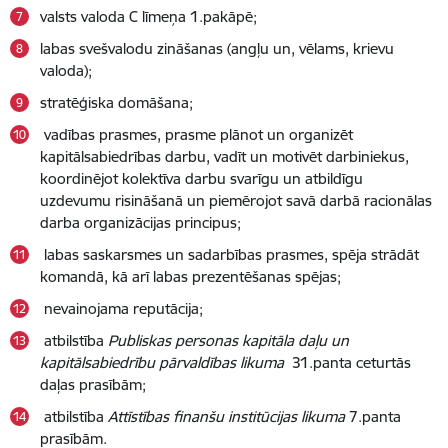
valsts valoda C līmeņa 1.pakāpē;
labas svešvalodu zināšanas (angļu un, vēlams, krievu
valoda);
stratēģiska domāšana;
vadības prasmes, prasme plānot un organizēt
kapitālsabiedrības darbu, vadīt un motivēt darbiniekus,
koordinējot kolektīva darbu svarīgu un atbildīgu
uzdevumu risināšanā un piemērojot savā darbā racionālas
darba organizācijas principus;
labas saskarsmes un sadarbības prasmes, spēja strādāt
komandā, kā arī labas prezentēšanas spējas;
nevainojama reputācija;
atbilstība
Publiskas personas kapitāla daļu un
kapitālsabiedrību pārvaldības likuma
31.panta ceturtās
daļas prasībām;
atbilstība
Attīstības finanšu institūcijas likuma
7.panta
prasībām.