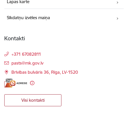
Lapas karte
Sīkdatņu izvēles maiņa
Kontakti
+371 67082811
E-pasts:
pasts@mk.gov.lv
Brīvības bulvāris 36, Rīga, LV-1520
Visi kontakti