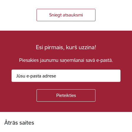
Sniegt atsauksmi
Esi pirmais, kurš uzzina!
Piesakies jaunumu saņemšanai savā e-pastā.
Kājene
Ātrās saites