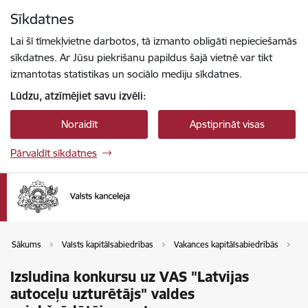
Pāriet uz lapas saturu
Sīkdatnes
Spied
lai meklētu
Enter
Lai šī tīmekļvietne darbotos, tā izmanto obligāti nepieciešamās
sīkdatnes. Ar Jūsu piekrišanu papildus šajā vietnē var tikt
izmantotas statistikas un sociālo mediju sīkdatnes.
Lūdzu, atzīmējiet savu izvēli:
Noraidīt
Apstiprināt visas
Pārvaldīt sīkdatnes
Sākums
Valsts kapitālsabiedrības
Vakances kapitālsabiedrībās
Va
Izsludina konkursu uz VAS "Latvijas
autoceļu uzturētājs" valdes