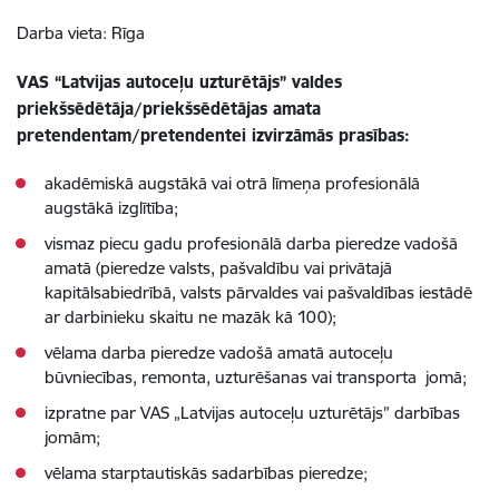
Darba vieta: Rīga
VAS “Latvijas autoceļu uzturētājs” valdes
priekšsēdētāja/priekšsēdētājas amata
pretendentam/pretendentei izvirzāmās prasības:
akadēmiskā augstākā vai otrā līmeņa profesionālā
augstākā izglītība;
vismaz piecu gadu profesionālā darba pieredze vadošā
amatā (pieredze valsts, pašvaldību vai privātajā
kapitālsabiedrībā, valsts pārvaldes vai pašvaldības iestādē
ar darbinieku skaitu ne mazāk kā 100);
vēlama darba pieredze vadošā amatā autoceļu
būvniecības, remonta, uzturēšanas vai transporta jomā;
izpratne par VAS „Latvijas autoceļu uzturētājs” darbības
jomām;
vēlama starptautiskās sadarbības pieredze;