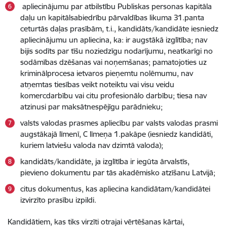
apliecinājumu par atbilstību Publiskas personas kapitāla
daļu un kapitālsabiedrību pārvaldības likuma 31.panta
ceturtās daļas prasībām, t.i., kandidāts/kandidāte iesniedz
apliecinājumu un apliecina, ka: ir augstākā izglītība; nav
bijis sodīts par tīšu noziedzīgu nodarījumu, neatkarīgi no
sodāmības dzēšanas vai noņemšanas; pamatojoties uz
kriminālprocesa ietvaros pieņemtu nolēmumu, nav
atņemtas tiesības veikt noteiktu vai visu veidu
komercdarbību vai citu profesionālo darbību; tiesa nav
atzinusi par maksātnespējīgu parādnieku;
valsts valodas prasmes apliecību par valsts valodas prasmi
augstākajā līmenī, C līmeņa 1.pakāpe (iesniedz kandidāti,
kuriem latviešu valoda nav dzimtā valoda);
kandidāts/kandidāte, ja izglītība ir iegūta ārvalstīs,
pievieno dokumentu par tās akadēmisko atzīšanu Latvijā;
citus dokumentus, kas apliecina kandidātam/kandidātei
izvirzīto prasību izpildi.
Kandidātiem, kas tiks virzīti otrajai vērtēšanas kārtai,