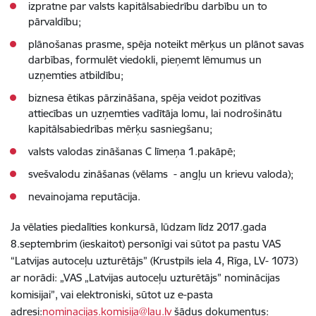
izpratne par valsts kapitālsabiedrību darbību un to
pārvaldību;
plānošanas prasme, spēja noteikt mērķus un plānot savas
darbības, formulēt viedokli, pieņemt lēmumus un
uzņemties atbildību;
biznesa ētikas pārzināšana, spēja veidot pozitīvas
attiecības un uzņemties vadītāja lomu, lai nodrošinātu
kapitālsabiedrības mērķu sasniegšanu;
valsts valodas zināšanas C līmeņa 1.pakāpē;
svešvalodu zināšanas (vēlams - angļu un krievu valoda);
nevainojama reputācija.
Ja vēlaties piedalīties konkursā, lūdzam līdz 2017.gada
8.septembrim (ieskaitot) personīgi vai sūtot pa pastu VAS
“Latvijas autoceļu uzturētājs” (Krustpils iela 4, Rīga, LV- 1073)
ar norādi: „VAS „Latvijas autoceļu uzturētājs” nominācijas
komisijai”, vai elektroniski, sūtot uz e-pasta
adresi:
nominacijas.komisija@lau.lv
šādus dokumentus: