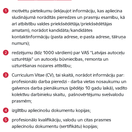
motivētu pieteikumu (iekļaujot informāciju, kas apliecina
sludinājumā norādītās pieredzes un prasmju esamību, kā
arī atbilstību valdes priekšsēdētāja/priekšsēdētājas
amatam), norādot kandidāta/kandidātes
kontaktinformāciju (pasta adrese, e-pasta adrese, tālruņa
numurs);
redzējumu (līdz 1000 vārdiem) par VAS “Latvijas autoceļu
uzturētājs” un autoceļu būvniecības, remonta un
uzturēšanas nozares attīstību;
Curriculum Vitae (CV), tai skaitā, norādot informāciju par:
profesionālo darba pieredzi - darba vietas nosaukumu un
galvenos darba pienākumus (pēdējo 10 gadu laikā), vadīto
kolektīvu darbinieku skaitu, pašnovērtējumu svešvalodu
prasmēm;
izglītību apliecinošu dokumentu kopijas;
profesionālo kvalifikāciju, valodu un citas prasmes
apliecinošu dokumentu (sertifikātu) kopijas;