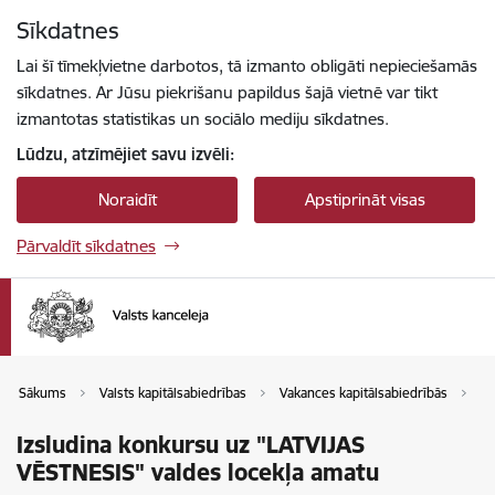
Pāriet uz lapas saturu
Sīkdatnes
Spied
lai meklētu
Enter
Lai šī tīmekļvietne darbotos, tā izmanto obligāti nepieciešamās
sīkdatnes. Ar Jūsu piekrišanu papildus šajā vietnē var tikt
izmantotas statistikas un sociālo mediju sīkdatnes.
Lūdzu, atzīmējiet savu izvēli:
Noraidīt
Apstiprināt visas
Pārvaldīt sīkdatnes
Sākums
Valsts kapitālsabiedrības
Vakances kapitālsabiedrībās
Va
Izsludina konkursu uz "LATVIJAS
VĒSTNESIS" valdes locekļa amatu