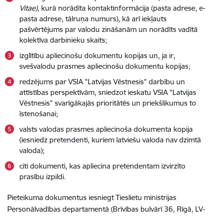
Vitae)
, kurā norādīta kontaktinformācija (pasta adrese, e-
pasta adrese, tālruņa numurs), kā arī iekļauts
pašvērtējums par valodu zināšanām un norādīts vadītā
kolektīva darbinieku skaits;
izglītību apliecinošu dokumentu kopijas un, ja ir,
svešvalodu prasmes apliecinošu dokumentu kopijas;
redzējums par VSIA "Latvijas Vēstnesis" darbību un
attīstības perspektīvām, sniedzot ieskatu VSIA "Latvijas
Vēstnesis" svarīgākajās prioritātēs un priekšlikumus to
īstenošanai;
valsts valodas prasmes apliecinoša dokumenta kopija
(iesniedz pretendenti, kuriem latviešu valoda nav dzimtā
valoda);
citi dokumenti, kas apliecina pretendentam izvirzīto
prasību izpildi.
Pieteikuma dokumentus iesniegt Tieslietu ministrijas
Personālvadības departamentā (Brīvības bulvārī 36, Rīgā, LV-