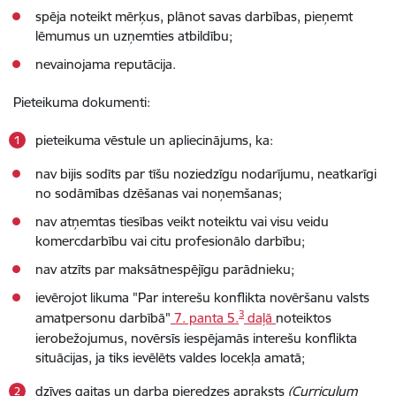
spēja noteikt mērķus, plānot savas darbības, pieņemt
lēmumus un uzņemties atbildību;
nevainojama reputācija.
Pieteikuma dokumenti:
pieteikuma vēstule un apliecinājums, ka:
nav bijis sodīts par tīšu noziedzīgu nodarījumu, neatkarīgi
no sodāmības dzēšanas vai noņemšanas;
nav atņemtas tiesības veikt noteiktu vai visu veidu
komercdarbību vai citu profesionālo darbību;
nav atzīts par maksātnespējīgu parādnieku;
ievērojot likuma "Par interešu konflikta novēršanu valsts
3
amatpersonu darbībā"
7. panta 5.
daļā
noteiktos
ierobežojumus, novērsīs iespējamās interešu konflikta
situācijas, ja tiks ievēlēts valdes locekļa amatā;
dzīves gaitas un darba pieredzes apraksts
(Curriculum