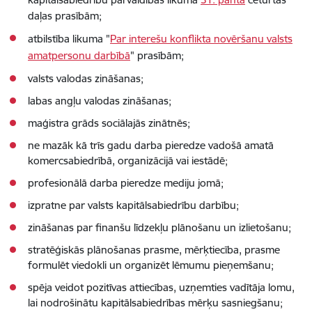
daļas prasībām;
atbilstība likuma "
Par interešu konflikta novēršanu valsts
amatpersonu darbībā
" prasībām;
valsts valodas zināšanas;
labas angļu valodas zināšanas;
maģistra grāds sociālajās zinātnēs;
ne mazāk kā trīs gadu darba pieredze vadošā amatā
komercsabiedrībā, organizācijā vai iestādē;
profesionālā darba pieredze mediju jomā;
izpratne par valsts kapitālsabiedrību darbību;
zināšanas par finanšu līdzekļu plānošanu un izlietošanu;
stratēģiskās plānošanas prasme, mērķtiecība, prasme
formulēt viedokli un organizēt lēmumu pieņemšanu;
spēja veidot pozitīvas attiecības, uzņemties vadītāja lomu,
lai nodrošinātu kapitālsabiedrības mērķu sasniegšanu;