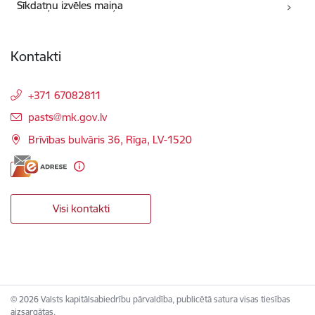
Sīkdatņu izvēles maiņa
Kontakti
+371 67082811
E-pasts:
pasts@mk.gov.lv
Brīvības bulvāris 36, Rīga, LV-1520
Visi kontakti
© 2026 Valsts kapitālsabiedrību pārvaldība, publicētā satura visas tiesības
aizsargātas.