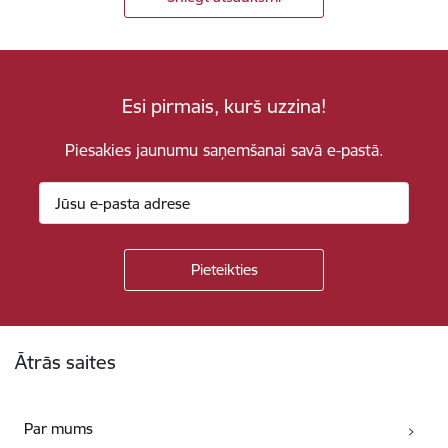
Esi pirmais, kurš uzzina!
Piesakies jaunumu saņemšanai savā e-pastā.
Kājene
Ātrās saites
Par mums