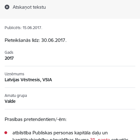
Atskaņot tekstu
Publicēts: 15.06.2017.
Pieteikšanās līdz: 30.06.2017.
Gads
2017
Uzņēmums
Latvijas Vēstnesis, VSIA
Amatu grupa
Valde
Prasības pretendentiem/-ēm:
atbilstība Publiskas personas kapitāla daļu un
kapitālsabiedrību pārvaldības likuma
31. panta
ceturtās