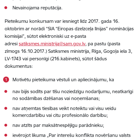
Nevainojama reputācija.
Pieteikumu konkursam var iesniegt līdz 2017. gada 16.
oktobrim ar norādi “SIA “Eiropas dzelzceļa līnijas” nominācijas
komisijai”, sūtot elektroniski uz e-pasta
adresi
satiksmes.ministrija@sam.gov.lv
, pa pastu (pasta
zīmogs 16.10.2017.) Satiksmes ministrija, Rīga, Gogoļa iela 3,
LV-1743 vai personīgi (216.kabinets), sūtot šādus
dokumentus:
Motivētu pieteikuma vēstuli un apliecinājumu, ka
nav bijis sodīts par tīšu noziedzīgu nodarījumu, neatkarīgi
no sodāmības dzēšanas vai noņemšanas;
nav atņemtas tiesības veikt noteiktu vai visu veidu
komercdarbību vai citu profesionālo darbību;
nav atzīts par maksātnespējīgu parādnieku;
ievērojot likuma „Par interešu konflikta novēršanu valsts