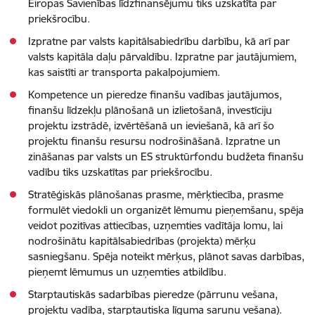
Eiropas Savienības līdzfinansējumu tiks uzskatīta par
priekšrocību.
Izpratne par valsts kapitālsabiedrību darbību, kā arī par
valsts kapitāla daļu pārvaldību. Izpratne par jautājumiem,
kas saistīti ar transporta pakalpojumiem.
Kompetence un pieredze finanšu vadības jautājumos,
finanšu līdzekļu plānošanā un izlietošanā, investīciju
projektu izstrādē, izvērtēšanā un ieviešanā, kā arī šo
projektu finanšu resursu nodrošināšanā. Izpratne un
zināšanas par valsts un ES struktūrfondu budžeta finanšu
vadību tiks uzskatītas par priekšrocību.
Stratēģiskās plānošanas prasme, mērķtiecība, prasme
formulēt viedokli un organizēt lēmumu pieņemšanu, spēja
veidot pozitīvas attiecības, uzņemties vadītāja lomu, lai
nodrošinātu kapitālsabiedrības (projekta) mērķu
sasniegšanu. Spēja noteikt mērķus, plānot savas darbības,
pieņemt lēmumus un uzņemties atbildību.
Starptautiskās sadarbības pieredze (pārrunu vešana,
projektu vadība, starptautiska līguma sarunu vešana).