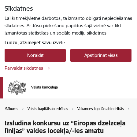
Pāriet uz lapas saturu
Sīkdatnes
Spied
lai meklētu
Enter
Lai šī tīmekļvietne darbotos, tā izmanto obligāti nepieciešamās
sīkdatnes. Ar Jūsu piekrišanu papildus šajā vietnē var tikt
izmantotas statistikas un sociālo mediju sīkdatnes.
Lūdzu, atzīmējiet savu izvēli:
Noraidīt
Apstiprināt visas
Pārvaldīt sīkdatnes
Sākums
Valsts kapitālsabiedrības
Vakances kapitālsabiedrībās
Va
Izsludina konkursu uz “Eiropas dzelzceļa
līnijas” valdes locekļa/-les amatu