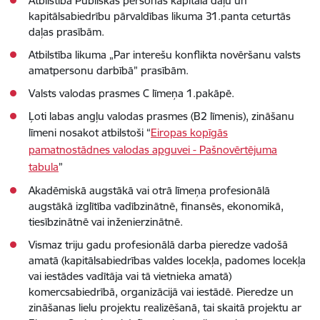
Atbilstība Publiskas personas kapitāla daļu un
kapitālsabiedrību pārvaldības likuma 31.panta ceturtās
daļas prasībām.
Atbilstība likuma „Par interešu konflikta novēršanu valsts
amatpersonu darbībā” prasībām.
Valsts valodas prasmes C līmeņa 1.pakāpē.
Ļoti labas angļu valodas prasmes (B2 līmenis), zināšanu
līmeni nosakot atbilstoši “
Eiropas kopīgās
pamatnostādnes valodas apguvei - Pašnovērtējuma
tabula
”
Akadēmiskā augstākā vai otrā līmeņa profesionālā
augstākā izglītība vadībzinātnē, finansēs, ekonomikā,
tiesībzinātnē vai inženierzinātnē.
Vismaz triju gadu profesionālā darba pieredze vadošā
amatā (kapitālsabiedrības valdes locekļa, padomes locekļa
vai iestādes vadītāja vai tā vietnieka amatā)
komercsabiedrībā, organizācijā vai iestādē. Pieredze un
zināšanas lielu projektu realizēšanā, tai skaitā projektu ar