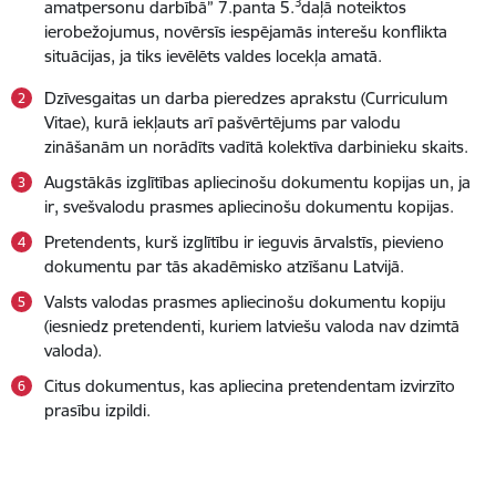
3
amatpersonu darbībā” 7.panta 5.
daļā noteiktos
ierobežojumus, novērsīs iespējamās interešu konflikta
situācijas, ja tiks ievēlēts valdes locekļa amatā.
Dzīvesgaitas un darba pieredzes aprakstu (Curriculum
Vitae), kurā iekļauts arī pašvērtējums par valodu
zināšanām un norādīts vadītā kolektīva darbinieku skaits.
Augstākās izglītības apliecinošu dokumentu kopijas un, ja
ir, svešvalodu prasmes apliecinošu dokumentu kopijas.
Pretendents, kurš izglītību ir ieguvis ārvalstīs, pievieno
dokumentu par tās akadēmisko atzīšanu Latvijā.
Valsts valodas prasmes apliecinošu dokumentu kopiju
(iesniedz pretendenti, kuriem latviešu valoda nav dzimtā
valoda).
Citus dokumentus, kas apliecina pretendentam izvirzīto
prasību izpildi.